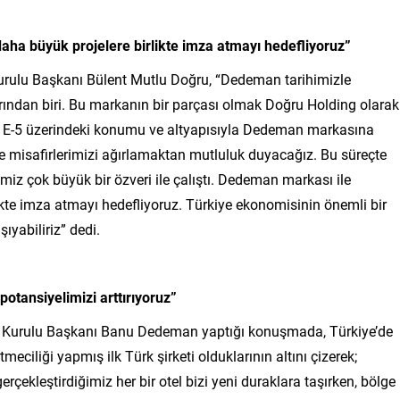
daha büyük projelere birlikte imza atmayı hedefliyoruz”
Kurulu Başkanı Bülent Mutlu Doğru, “Dedeman tarihimizle
ından biri. Bu markanın bir parçası olmak Doğru Holding olarak
n, E-5 üzerindeki konumu ve altyapısıyla Dedeman markasına
ede misafirlerimizi ağırlamaktan mutluluk duyacağız. Bu süreçte
z çok büyük bir özveri ile çalıştı. Dedeman markası ile
likte imza atmayı hedefliyoruz. Türkiye ekonomisinin önemli bir
ıyabiliriz” dedi.
otansiyelimizi arttırıyoruz”
m Kurulu Başkanı Banu Dedeman yaptığı konuşmada, Türkiye’de
ciliği yapmış ilk Türk şirketi olduklarının altını çizerek;
erçekleştirdiğimiz her bir otel bizi yeni duraklara taşırken, bölge