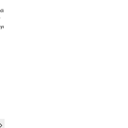
li
r
yı