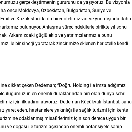
numuzu gerçekleştirmenin gururunu da yaşıyoruz. Bu vizyonla
daha önce Moldovya, Özbekistan, Bulgaristan, Suriye ve
 Erbil ve Kazakistan’da da birer otelimiz var ve yurt dışında daha
rkamız bulunuyor. Anlaşma sürecindekilerle birlikte yıl sonu
mak. Arkamızdaki güçlü ekip ve yatırımcılarımızla bunu
mız ile bir sinerji yaratarak zincirimize eklenen her otelle kendi
eline dikkat çeken Dedeman; “Doğru Holding ile imzaladığımız
yolculuğumuzun en önemli duraklarından biri olan dünya şehri
elimiz için ilk adımı atıyoruz. Dedeman Küçükyalı İstanbul; sana
ı ziyaret eden, hastanelere yakınlığı ile sağlık turizmi için kente
r turizmine odaklanmış misafirlerimiz için son derece uygun bir
türü ve doğası ile turizm açısından önemli potansiyele sahip