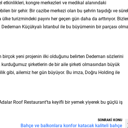
el etkinlikleri, kongre merkezleri ve medikal alanındaki
bilen bir şehir. Bir cazibe merkezi olan bu şehrin taşıdığı ve sürek
 ülke turizmindeki payını her geçen gün daha da arttırıyor. Bizle
ız Dedeman Küçükyalı İstanbul ile bu büyümenin bir parçası olma
nin birçok yeni projenin ilki olduğunu belirten Dedeman sözlerini
ık kurduğumuz şirketlerin de bir aile şirketi olmasından büyük
ilik gibi, ailemiz her gün büyüyor. Bu imza, Doğru Holding ile
dalar Roof Restaurant’ta keyifli bir yemek yiyerek bu güçlü iş
SONRAKİ KONU
Bahçe ve balkonlara konfor katacak kaliteli bahçe