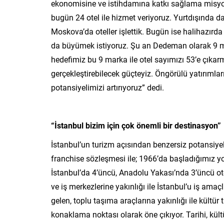
ekonomisine ve istihdamına katkı sağlama misyo
bugün 24 otel ile hizmet veriyoruz. Yurtdışında 
Moskova’da oteller işlettik. Bugün ise halihazırda
da büyümek istiyoruz. Şu an Dedeman olarak 9 ma
hedefimiz bu 9 marka ile otel sayımızı 53’e çıkar
gerçekleştirebilecek güçteyiz. Öngörülü yatırımları
potansiyelimizi artırıyoruz” dedi.
“İstanbul bizim için çok önemli bir destinasyon”
İstanbul’un turizm açısından benzersiz potansiy
franchise sözleşmesi ile; 1966’da başladığımız 
İstanbul’da 4’üncü, Anadolu Yakası’nda 3’üncü ot
ve iş merkezlerine yakınlığı ile İstanbul’u iş amaçl
gelen, toplu taşıma araçlarına yakınlığı ile kültü
konaklama noktası olarak öne çıkıyor. Tarihi, kül