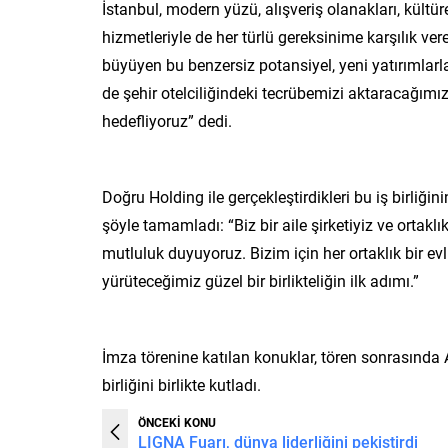
İstanbul, modern yüzü, alışveriş olanakları, kültür
hizmetleriyle de her türlü gereksinime karşılık vere
büyüyen bu benzersiz potansiyel, yeni yatırımlarla
de şehir otelciliğindeki tecrübemizi aktaracağım
hedefliyoruz” dedi.
Doğru Holding ile gerçekleştirdikleri bu iş birliği
şöyle tamamladı: “Biz bir aile şirketiyiz ve ortakl
mutluluk duyuyoruz. Bizim için her ortaklık bir evl
yürüteceğimiz güzel bir birlikteliğin ilk adımı.”
İmza törenine katılan konuklar, tören sonrasında A
birliğini birlikte kutladı.
ÖNCEKİ KONU
LIGNA Fuarı, dünya liderliğini pekiştirdi