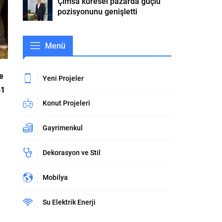
Çimsa küresel pazarda güçlü
pozisyonunu genişletti
Menü
e
Yeni Projeler
41
Konut Projeleri
Gayrimenkul
Dekorasyon ve Stil
Mobilya
Su Elektrik Enerji