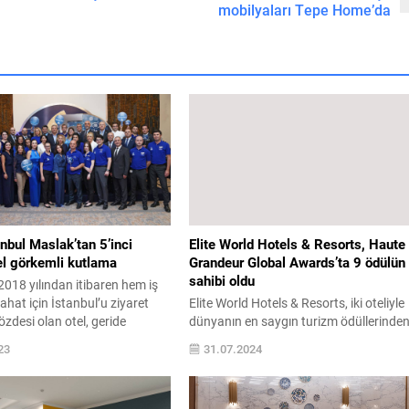
mobilyaları Tepe Home’da
anbul Maslak’tan 5’inci
Elite World Hotels & Resorts, Haute
el görkemli kutlama
Grandeur Global Awards’ta 9 ödülün
sahibi oldu
018 yılından itibaren hem iş
hat için İstanbul’u ziyaret
Elite World Hotels & Resorts, iki oteliyle
özdesi olan otel, geride
dünyanın en saygın turizm ödüllerinde
ş yılda elde ettiği başarılarını
Haute Grandeur Global Awards’a layık
23
31.07.2024
ak bir geceye imza attı. İş
görüldü. Elite World Grand İstanbul Ba
n ve turizm sektörünün önemli
Ekspres konaklama kategorisinde 5 fark
katılımı ile gerçekleşen
ödülün, Elite World Grand İstanbul