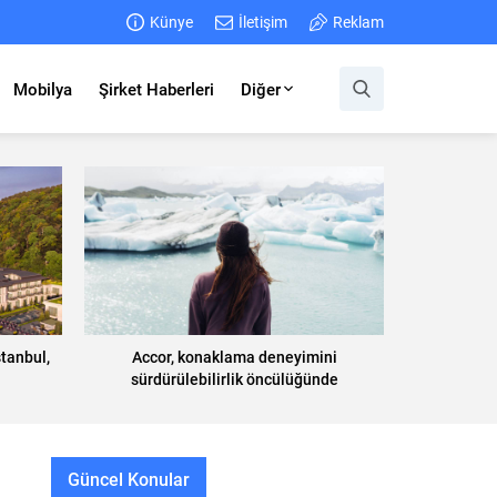
Künye
İletişim
Reklam
Mobilya
Şirket Haberleri
Diğer
tanbul,
Accor, konaklama deneyimini
sürdürülebilirlik öncülüğünde
şekillendiriyor
Güncel Konular