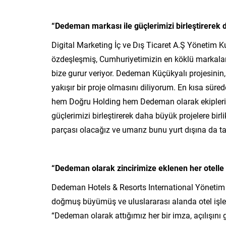
“Dedeman markası ile güçlerimizi birleştirerek 
Digital Marketing İç ve Dış Ticaret A.Ş Yönetim 
özdeşleşmiş, Cumhuriyetimizin en köklü markalar
bize gurur veriyor. Dedeman Küçükyalı projesini
yakışır bir proje olmasını diliyorum. En kısa sür
hem Doğru Holding hem Dedeman olarak ekiplerimi
güçlerimizi birleştirerek daha büyük projelere bir
parçası olacağız ve umarız bunu yurt dışına da taş
“Dedeman olarak zincirimize eklenen her otelle p
Dedeman Hotels & Resorts International Yöneti
doğmuş büyümüş ve uluslararası alanda otel işletme
“Dedeman olarak attığımız her bir imza, açılışını g