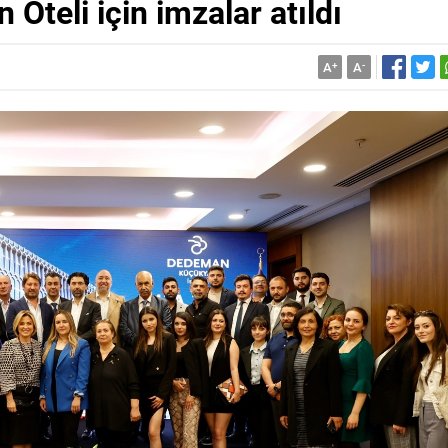
Oteli için imzalar atıldı
A
+
A
-