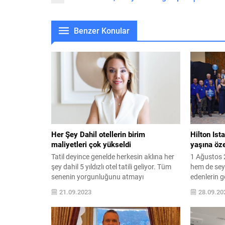
Benzer Konular
Her Şey Dahil otellerin birim
Hilton Ist
maliyetleri çok yükseldi
yaşına öz
Tatil deyince genelde herkesin aklına her
1 Ağustos 2
şey dahil 5 yıldızlı otel tatili geliyor. Tüm
hem de seya
senenin yorgunluğunu atmayı
edenlerin g
planladığımız böyle bir tatilin maliyeti
bıraktığı be
21.09.2023
28.09.20
de son dönemde çok yükseldi. Çünkü
taçlandırac
otellerin de, enflasyonla doğru orantılı
ortaklarını
olarak maliyetleri artıyor. Bu da hem
isimlerinin 