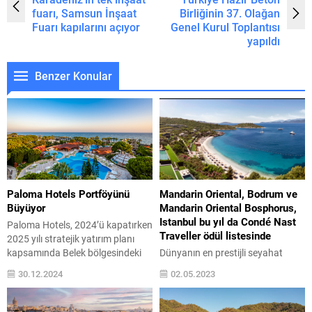
fuarı, Samsun İnşaat
Birliğinin 37. Olağan
Fuarı kapılarını açıyor
Genel Kurul Toplantısı
yapıldı
Benzer Konular
Paloma Hotels Portföyünü
Mandarin Oriental, Bodrum ve
Büyüyor
Mandarin Oriental Bosphorus,
Istanbul bu yıl da Condé Nast
Paloma Hotels, 2024’ü kapatırken
Traveller ödül listesinde
2025 yılı stratejik yatırım planı
kapsamında Belek bölgesindeki
Dünyanın en prestijli seyahat
yeni yatırım haberini partnerleriyle
platformlarından Condé Nast
30.12.2024
02.05.2023
paylaştı. Grubun, 24 Aralık 2024
Traveller, her yıl düzenlediği
tarihinde resmi olarak
“Readers’ Choice Awards”
devraldığı Cornelia De
ödüllerine Mandarin Oriental,