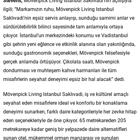
Stevens,
Mövenpick Living Istanbul Saklıvadi’nin açılışıyla
ilgili; “Markamızın ruhu, Mövenpick Living Istanbul
Saklıvadi’nin eşsiz servis anlayışı, sunduğu samimi anlar ve
sürdürülebilirlik bilinci sayesinde tam anlamıyla ortaya
çıkıyor. İstanbul’un merkezindeki konumu ve Vadistanbul
gibi şehrin yeni eğlence ve etkinlik alanına olan yakınlığında,
sunduğu gastronomik seçenekleri, Mövenpick felsefesiyle
gerçek anlamda örtüşüyor. Çikolata saati, Mövenpick
dondurması ve muhteşem kahve harmanları ile tüm
misafirlerin seyahat deneyimi eşsiz bir hal alacak” dedi.
Mövenpick Living Istanbul Saklıvadi, iş ve kültürel amaçlı
seyahat eden misafirlere ideal ve konforlu bir konaklama
deneyimi sunarken, farklı daire kategorileriyle her zevke hitap
eden seçenekleriyle de öne çıkıyor. 65 metrekareden 205
metrekareye kadar geniş bir yelpazede daire alternatifleri
sunan otel, mükemmel orman manzarası ve sunulan