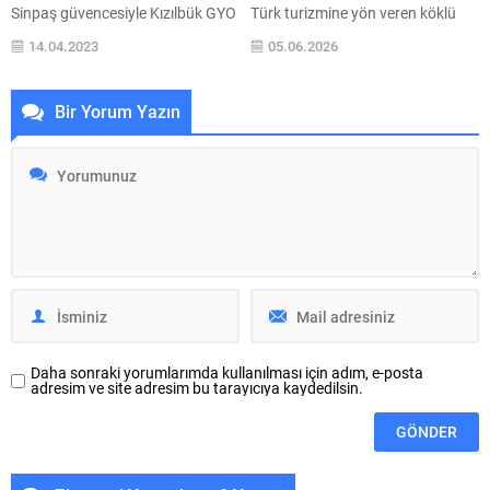
Sinpaş güvencesiyle Kızılbük GYO
Türk turizmine yön veren köklü
tarafından, Marmaris İçmeler’de
mirasını ve geleceğe yönelik
14.04.2023
05.06.2026
yükselen Kızılbük Thermal
büyüme vizyonunu anlattığı özel
Wellness Resort satış rekorları
bir hikâyeyle kutluyor. Bugün 6
kırarak devre mülk algısını
ülkede, 59 tesise ulaşan marka;
Bir Yorum Yazın
değiştirmeye devam ediyor. Otel
milyonlarca misafirin anılarında
konforunda tatil fırsatı sunan
yer eden yolculuğunu
proje 4 yıl gibi kısa bir amortisman
sürdürülebilirlik, dijital dönüşüm
süresiyle de kazançlı bir yatırım
ve uluslararası büyüme
fırsatı sunuyor. Marmaris’in en
hedefleriyle geleceğe taşıyor.
güzel koylarından birine sahip
Türkiye’nin ilk yerli...
İçmeler’de yaz kış tatil...
Daha sonraki yorumlarımda kullanılması için adım, e-posta
adresim ve site adresim bu tarayıcıya kaydedilsin.