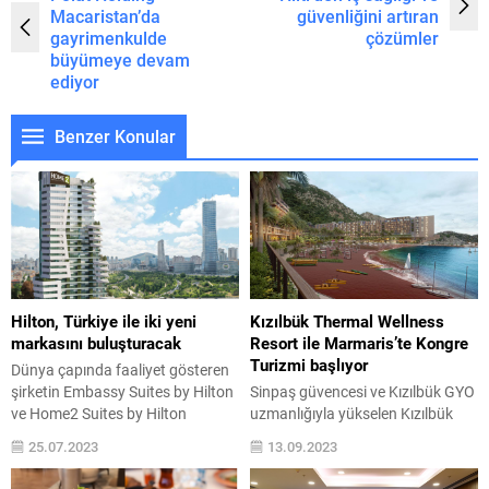
Macaristan’da
güvenliğini artıran
gayrimenkulde
çözümler
büyümeye devam
ediyor
Benzer Konular
Hilton, Türkiye ile iki yeni
Kızılbük Thermal Wellness
markasını buluşturacak
Resort ile Marmaris’te Kongre
Turizmi başlıyor
Dünya çapında faaliyet gösteren
şirketin Embassy Suites by Hilton
Sinpaş güvencesi ve Kızılbük GYO
ve Home2 Suites by Hilton
uzmanlığıyla yükselen Kızılbük
markaları İstanbul’da konuklarını
Thermal Wellness Resort projesi,
25.07.2023
13.09.2023
ağırlayacak. Yeni markalarla,
balo ve konferans salonlarından
Hilton’un ülkedeki mevcut ve plan
oluşan yaklaşık 950 kişi kapasiteli