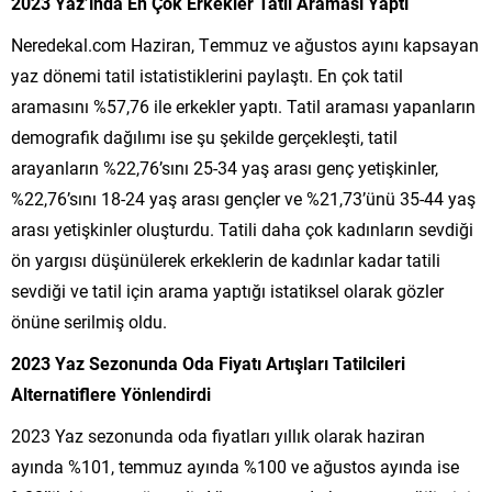
2023 Yaz’ında En Çok Erkekler Tatil Araması Yaptı
Neredekal.com Haziran, Temmuz ve ağustos ayını kapsayan
yaz dönemi tatil istatistiklerini paylaştı. En çok tatil
aramasını %57,76 ile erkekler yaptı. Tatil araması yapanların
demografik dağılımı ise şu şekilde gerçekleşti, tatil
arayanların %22,76’sını 25-34 yaş arası genç yetişkinler,
%22,76’sını 18-24 yaş arası gençler ve %21,73’ünü 35-44 yaş
arası yetişkinler oluşturdu. Tatili daha çok kadınların sevdiği
ön yargısı düşünülerek erkeklerin de kadınlar kadar tatili
sevdiği ve tatil için arama yaptığı istatiksel olarak gözler
önüne serilmiş oldu.
2023 Yaz Sezonunda Oda Fiyatı Artışları Tatilcileri
Alternatiflere Yönlendirdi
2023 Yaz sezonunda oda fiyatları yıllık olarak haziran
ayında %101, temmuz ayında %100 ve ağustos ayında ise