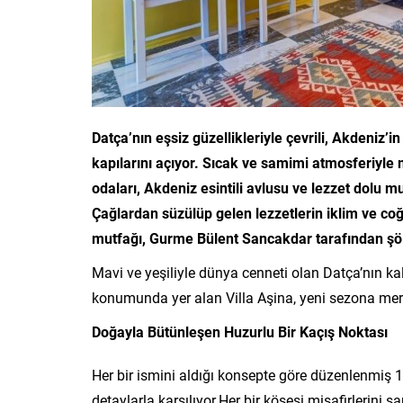
Datça’nın eşsiz güzellikleriyle çevrili, Akdeniz’
kapılarını açıyor. Sıcak ve samimi atmosferiyle m
odaları, Akdeniz esintili avlusu ve lezzet dolu
Çağlardan süzülüp gelen lezzetlerin iklim ve coğ
mutfağı, Gurme Bülent Sancakdar tarafından şöle
Mavi ve yeşiliyle dünya cenneti olan Datça’nın ka
konumunda yer alan Villa Aşina, yeni sezona me
Doğayla Bütünleşen Huzurlu Bir Kaçış Noktası
Her bir ismini aldığı konsepte göre düzenlenmiş 1
detaylarla karşılıyor.Her bir köşesi misafirlerini 