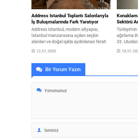
Address Istanbul Toplantı Salonlarıyla
Konaklama
İş Buluşmalarında Fark Yaratıyor
Sektörü An
Address Istanbul, modern altyapısı,
Türkiye’ni
İstanbul manzarasına açılan seçkin
ağırlama ih
alanları ve doğal ışıkla aydınlanan ferah
33. Ulusla
ambiyansıyla toplantıları bir üst seviyeye
Ekipmanları
12.01.2026
18.01.20
taşıyan profesyonel bir buluşma deneyimi
kapılarını z
sunuyor. Toplantı deneyimlerinde
tarihleri ar
verimlilik ve konfor arayanlar için modern,
konforunu 
Bir Yorum Yazın
ferah ve her ihtiyaca uygun prestijli
modelleri i
alanlar sunan Address Istanbul,
alacak olan
kurumsal etkinliklerden yönetim
ve yurtdışı
toplantılarına uzanan geniş kullanım...