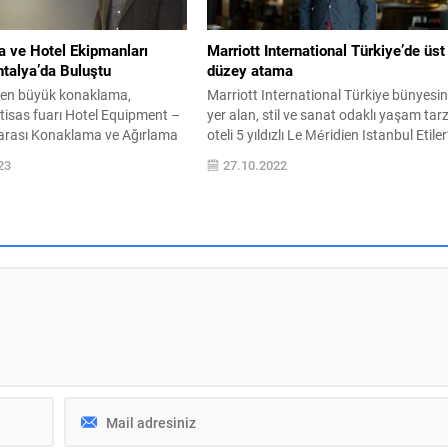
 ve Hotel Ekipmanları
Marriott International Türkiye’de üst
talya’da Buluştu
düzey atama
n en büyük konaklama,
Marriott International Türkiye bünyesi
tisas fuarı Hotel Equipment –
yer alan, stil ve sanat odaklı yaşam tarz
rarası Konaklama ve Ağırlama
oteli 5 yıldızlı Le Méridien Istanbul Etiler
 İhtisas Fuarı, bugün
Genel Müdür olarak Aytekin Karayaka
23
27.10.2022
iyaretçilerine açtı. 17-20 Ocak
atandı. Otelcilik sektöründe 30 yılı aşkı
asında otel misafirlerinin
deneyimi, yurt içi ve yurt dışı tecrübeleri
en üst seviyeye çıkaran yatak
Le Méridien Istanbul Etiler’e marka ve
le 1D11 numaralı stantta yerini
kültür yapılanması alanlarında da liderl
 Armis, 4 gün boyunca yurt içi
edecek olan...
ndan...