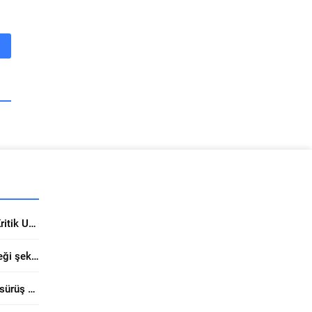
Yunanistan Yatırımlarında Kritik Uzman Uyarısı
Filli Boya Trabzon’da geleceği şekillendiriyor
Tosyalı’nın modifiye asfaltı sürüş güvenliğini yukarı taşıyor