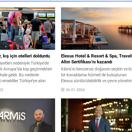
, kış için otelleri doldurdu
Elexus Hotel & Resort & Spa, Travel
Altın Sertifikası’nı kazandı
etleri nedeniyle Türkiye’de
ak Avrupa’da kışı geçirmekten
Kıbrıs’ın benzersiz doğasını seçkin ve l
ale geldi. Bu nedenle
bir konaklama hizmeti ile buluşturan
 emekliler Türkiye’ye akın
Elexus sürdürülebilirlik ve çevre yöneti
ladı. SPA merkezlerine büyük
sistemi alanındaki yüksek standartları i
22
26.01.2024
en emekliler, hem uygun fiyata
Travelife Altın Sertifikası almaya hak
or hem de sağlıklarına
kazandı. KKTC’de Travel Life Sertifikası
r. SPA’ya ilgi büyük Yabancı
alan ilk konaklama tesisi olma gururun
 Türkiye’ye olan ilgisi hakkında
yaşayan Elexus Hotel & Resort & Spa,
Türkiye Genç İş...
Kıbrıs sürdürülebilir turizmdeki
uygulamalarındaki üstün başarısını...