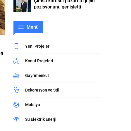
Çimsa küresel pazarda güçlü
pozisyonunu genişletti
Menü
Yeni Projeler
en
Konut Projeleri
Gayrimenkul
Dekorasyon ve Stil
Mobilya
Su Elektrik Enerji