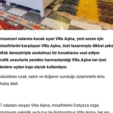
in masmavi sularına kucak açan Villa Aşina, yeni sezon için
isafirlerini karşılayan Villa Aşina, özel tasarımıyla dikkat çek
 mutfak deneyimiyle unutulmaz bir konaklama vaat ediyor.
rafik unsurlarla yeniden harmanlandığı Villa Aşina’nın özel
nlere açılan kapı olarak kullanılıyor.
labalıktan uzak, sakin ve doğanın sunduğu sürprizlerle dolu
rhaba dedi.
7 odadan oluşan Villa Aşina, misafirlerini Datça’ya özgü
sarmalayan sakinlik ve huzur ile doldurulmuş Villa Aşina, her anı