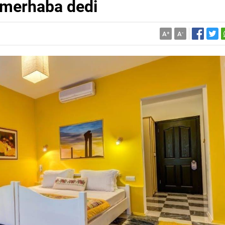
a merhaba dedi
A
+
A
-