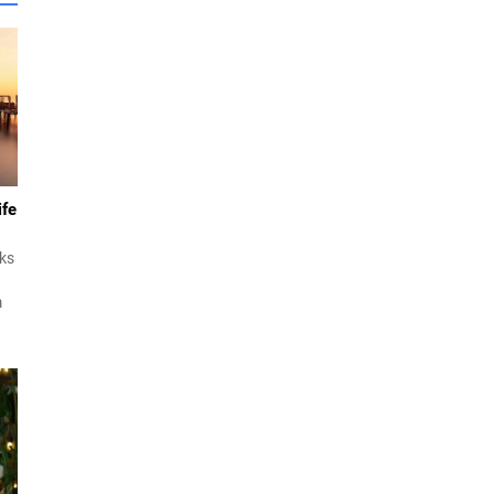
ife
üks
m
le
u