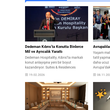
Dedeman Kıbrıs’ta Konutta Binlerce
Avrupalılar
Mil ve Ayrıcalık Yarattı
Yaşam maliy
Dedeman Hospitality, Kıbrıs’ta markalı
tatil yapm
konut anlayışına yeni bir boyut
daha ucuz h
kazandırıyor. Suites & Residences
Avrupa’daki
sahiplerine Türk Hava Yolları
etmeye baş
19.02.2026
08.11.20
Miles&Smiles programı kapsamında
ilgi göster
100.000 mil ve konaklama ayrıcalığı
tatil yapıy
sunulan bu uygulama, turizm ve
kavuşuyorla
gayrimenkul sektöründe dikkat çeken bir
emeklilerin
iş birliğine işaret ediyor. Türkiye’nin ilk yerli
bilgi veren 
otel zinciri olan Dedeman Hospitality, 60
yılı aşkın...