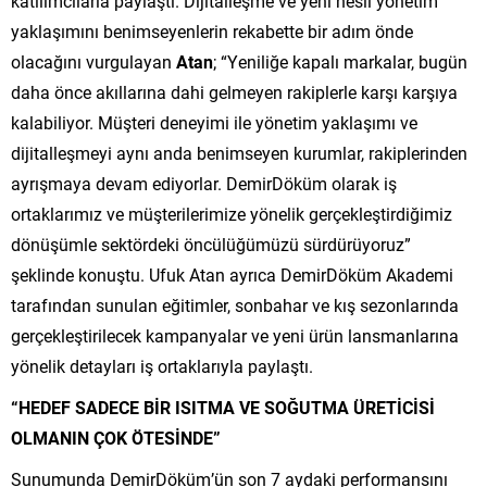
katılımcılarla paylaştı. Dijitalleşme ve yeni nesil yönetim
yaklaşımını benimseyenlerin rekabette bir adım önde
olacağını vurgulayan
Atan
; “Yeniliğe kapalı markalar, bugün
daha önce akıllarına dahi gelmeyen rakiplerle karşı karşıya
kalabiliyor. Müşteri deneyimi ile yönetim yaklaşımı ve
dijitalleşmeyi aynı anda benimseyen kurumlar, rakiplerinden
ayrışmaya devam ediyorlar. DemirDöküm olarak iş
ortaklarımız ve müşterilerimize yönelik gerçekleştirdiğimiz
dönüşümle sektördeki öncülüğümüzü sürdürüyoruz”
şeklinde konuştu. Ufuk Atan ayrıca DemirDöküm Akademi
tarafından sunulan eğitimler, sonbahar ve kış sezonlarında
gerçekleştirilecek kampanyalar ve yeni ürün lansmanlarına
yönelik detayları iş ortaklarıyla paylaştı.
“HEDEF SADECE BİR ISITMA VE SOĞUTMA ÜRETİCİSİ
OLMANIN ÇOK ÖTESİNDE”
Sunumunda DemirDöküm’ün son 7 aydaki performansını