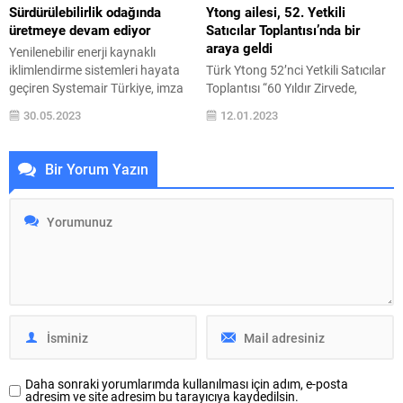
Sektörünün öncü markası Alarko
teknolojisi, dar ve zor ulaşılan
Sürdürülebilirlik odağında
Ytong ailesi, 52. Yetkili
Carrier, mart ayında hayata
alanlarda çalışmayı kolaylaştıran
üretmeye devam ediyor
Satıcılar Toplantısı’nda bir
geçirdiği “E-Ticaret Bayiden Sevk”
şık tasarımı, hızlı ve...
araya geldi
Yenilenebilir enerji kaynaklı
projesi ile...
iklimlendirme sistemleri hayata
Türk Ytong 52’nci Yetkili Satıcılar
geçiren Systemair Türkiye, imza
Toplantısı “60 Yıldır Zirvede,
attığı bir dizi inovatif teknoloji ile
Gelecek Bizimle” temasıyla 06-08
30.05.2023
12.01.2023
hem sektöre hem müşterilerine
Ocak 2023 tarihlerinde Kıbrıs
hem de dünyaya sürdürülebilir
Elexus Otel’de düzenlendi.
ölçekte katma değer sağlamak
Etkinlikte, 2023 yılı için belirlenen
Bir Yorum Yazın
için çalışmalarına aralıksız devam
kurumsal hedefler paylaşıldı.
ediyor. Son dönemde düşük
Toplantıda ülkemizin gururu
karbon çalışmalarını merkeze
Dünya Bilardo Şampiyonu Semih
alan Systemair Türkiye, etkin
Saygıner’in yaptığı motivasyon
kaynak yönetimiyle karbon ayak
konuşması büyük ilgi topladı.
izini düşürmeyi ve...
Yapı malzemesi sektörünün lider
kuruluşu Türk Ytong, Türkiye
genelinde...
Daha sonraki yorumlarımda kullanılması için adım, e-posta
adresim ve site adresim bu tarayıcıya kaydedilsin.