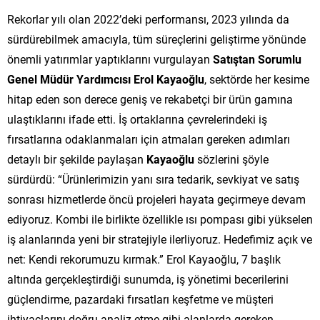
Rekorlar yılı olan 2022’deki performansı, 2023 yılında da
sürdürebilmek amacıyla, tüm süreçlerini geliştirme yönünde
önemli yatırımlar yaptıklarını vurgulayan
Satıştan Sorumlu
Genel Müdür Yardımcısı Erol Kayaoğlu
, sektörde her kesime
hitap eden son derece geniş ve rekabetçi bir ürün gamına
ulaştıklarını ifade etti. İş ortaklarına çevrelerindeki iş
fırsatlarına odaklanmaları için atmaları gereken adımları
detaylı bir şekilde paylaşan
Kayaoğlu
sözlerini şöyle
sürdürdü: “Ürünlerimizin yanı sıra tedarik, sevkiyat ve satış
sonrası hizmetlerde öncü projeleri hayata geçirmeye devam
ediyoruz. Kombi ile birlikte özellikle ısı pompası gibi yükselen
iş alanlarında yeni bir stratejiyle ilerliyoruz. Hedefimiz açık ve
net: Kendi rekorumuzu kırmak.” Erol Kayaoğlu, 7 başlık
altında gerçekleştirdiği sunumda, iş yönetimi becerilerini
güçlendirme, pazardaki fırsatları keşfetme ve müşteri
ihtiyaçlarını doğru analiz etme gibi alanlarda gereken