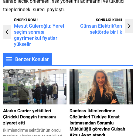
alınabilecek önlemleri, risk yönetimi adımlarını ve tüketici
taleplerindeki süreci paylaştı.
ÖNCEKİ KONU
SONRAKİ KONU
Mesut Güleroğlu: Yerel
Günsan Elektrik’ten
seçim sonrası
sektörde bir ilk
gayrimenkul fiyatları
yükselir
Benzer Konular
Alarko Carrier yetkilileri
Danfoss İklimlendirme
Çin’deki Dongyin firmasını
Çözümleri Türkiye Konut
ziyaret etti
Isıtmasından Sorumlu
Müdürlüğü görevine Gülşah
İklimlendirme sektörünün öncü
Aksu Ayaz atandı