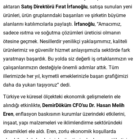
aktaran
Satış Direktörü Fırat İrfanoğlu
, satışa sunulan yeni
ürünleri, ürün gruplarındaki başarıları ve şirketin büyüme
alanlarını katılımcılarla paylaştı.
İrfanoğlu
, “Amacımız,
sadece ısıtma ve soğutma çözümleri üreticisi olmanın
ötesine geçmek. Nesillerdir yenilikçi yaklaşımımız, kaliteli
ürünlerimiz ve güvenilir hizmet anlayışımızla sektörde fark
yaratmayı başardık. Bu yolda siz değerli iş ortaklarımızın ve
çalışanlarımızın desteğiyle önemli adımlar attık. Tüm
illerimizde her yıl, kıymetli emeklerinizle başarı grafiğimizi
daha da yukarı taşıyoruz” dedi.
Türkiye ve küresel ölçekteki ekonomik gelişmelerin ele
alındığı etkinlikte,
DemirDöküm CFO’su Dr. Hasan Melih
Eren
, enflasyon baskısının kurumlar üzerindeki etkilerini,
inşaat, yapı malzemeleri ve iklimlendirme sektöründeki
dinamikleri ele aldı. Eren, zorlu ekonomik koşullarda