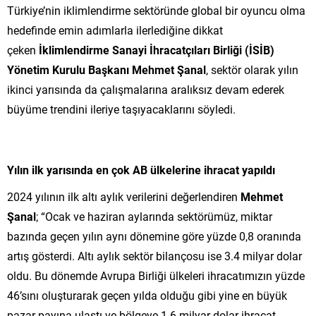
Türkiye’nin iklimlendirme sektöründe global bir oyuncu olma
hedefinde emin adımlarla ilerlediğine dikkat
çeken
İklimlendirme Sanayi İhracatçıları Birliği (İSİB)
Yönetim Kurulu Başkanı Mehmet Şanal
, sektör olarak yılın
ikinci yarısında da çalışmalarına aralıksız devam ederek
büyüme trendini ileriye taşıyacaklarını söyledi.
Yılın ilk yarısında en çok AB ülkelerine ihracat yapıldı
2024 yılının ilk altı aylık verilerini değerlendiren
Mehmet
Şanal
; “Ocak ve haziran aylarında sektörümüz, miktar
bazında geçen yılın aynı dönemine göre yüzde 0,8 oranında
artış gösterdi. Altı aylık sektör bilançosu ise 3.4 milyar dolar
oldu. Bu dönemde Avrupa Birliği ülkeleri ihracatımızın yüzde
46’sını oluşturarak geçen yılda olduğu gibi yine en büyük
pazar payına ulaştı ve bölgeye 1.6 milyar dolar ihracat