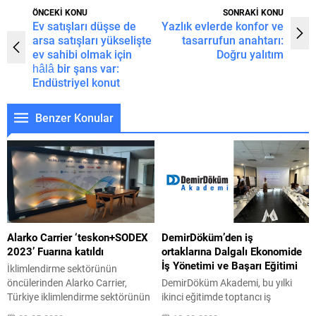
ÖNCEKİ KONU
SONRAKİ KONU
Ev satışları düşse de
Yazlık evlerde konfor ve
arsa satışları yükselişte
tasarrufun anahtarı:
ev sahibi olmak için
Doğru yalıtım
hâlâ bir şans var:
Endüstriyel konut
Benzer Konular
Alarko Carrier ‘teskon+SODEX
DemirDöküm’den iş
2023’ Fuarına katıldı
ortaklarına Dalgalı Ekonomide
İş Yönetimi ve Başarı Eğitimi
İklimlendirme sektörünün
öncülerinden Alarko Carrier,
DemirDöküm Akademi, bu yılki
Türkiye iklimlendirme sektörünün
ikinci eğitimde toptancı iş
en önemli buluşma noktalarından
ortaklarıyla buluştu. İstanbul ve