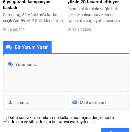
6 yıl garanti kampanyası
yüzde 20 tasarruf ettiriyor
kez kapılarını...
başladı
Isınma sisteminin sağlıklı bir
Samsung, 31 Ağustos’a kadar
şekilde çalışması ve enerji
seçili WindFree™ Split klimalarda
tasarrufu sağlayabilmesi için
gerçekleşecek satın alımlarda
periyodik bakımların ihmal
16.06.2024
25.10.2023
mevcut 3 yıl garanti süresini 3 yıl
edilmemesi hem kullanıcıları hem
daha uzatıyor. Seçili WindFree™
de çevre için önem teşkil ediyor.
Split klimalarda geçerli
Bu kapsamda alanında uzman
Bir Yorum Yazın
kampanya, 8 Haziran-31 Ağustos
ustalarıyla A’dan Z’ye tüm
2024 tarihleri arasında devam
ihtiyaçlara yönelik çözümler
edecek. Samsung’un başlattığı
sunan Mr Usta, donanımlı kombi
kampanya kapsamında,
ve petek bakımı hizmetiyle
WindFree™ teknolojisiyle yaz
müşterilerine yüzde 20’ye varan
boyu konfor ve enerji tasarrufu
arasında tasarruf...
sağlayan WindFree™ Split...
Daha sonraki yorumlarımda kullanılması için adım, e-posta
adresim ve site adresim bu tarayıcıya kaydedilsin.