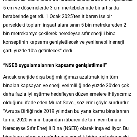
5 cm ve döşemelerde 3 cm mertebelerinde bir artışı da
beraberinde getirdi. 1 Ocak 2025’ten itibaren ise bir
parseldeki toplam inşaat alanı sınırı 5 bin metrekareden 2
bin metrekareye çekilerek neredeyse sıfır enerjili bina
konseptinin kapsamı genişletilecek ve yenilenebilir enerji
şartı yüzde 10’a getirilecek” dedi.
“NSEB uygulamalarının kapsamı genişletilmeli”
Ancak enerjide dışa bağımlılığımızı azaltmak için tüm
binaları kapsayan ve enerji verimliliğinde yüzde 20’den çok
daha fazla iyileştirme hedefleyen düzenlemelere ihtiyacımız
olduğunu ifade eden Murat Savcı, sözlerini şöyle sürdürdü:
“Avrupa Birliği’nde 2019 yılından bu yana kamu binalarının
tümü, 2020 yılının başından itibaren de tüm yeni binalar
Neredeyse Sıfır Enerjili Bina (NSEB) olarak inşa ediliyor. Bu
binaların ısıtma ve soğutmaya yönelik birim metrekaredeki