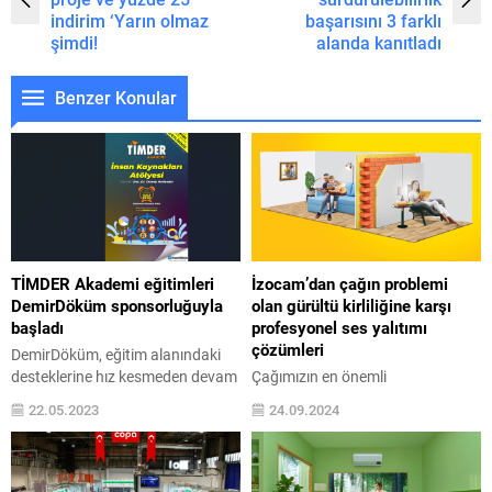
indirim ‘Yarın olmaz
başarısını 3 farklı
şimdi!
alanda kanıtladı
Benzer Konular
TİMDER Akademi eğitimleri
İzocam’dan çağın problemi
DemirDöküm sponsorluğuyla
olan gürültü kirliliğine karşı
başladı
profesyonel ses yalıtımı
çözümleri
DemirDöküm, eğitim alanındaki
desteklerine hız kesmeden devam
Çağımızın en önemli
ediyor. Şirket, 19 yıldır aralıksız
problemlerinden biri haline gelen
22.05.2023
24.09.2024
olarak düzenlenen ve bugüne
gürültü kirliliği, yaşam kalitemiz ve
kadar binlerce iklimlendirme
iş verimliliğimizin yanı sıra
sektörü çalışanının faydalandığı
sağlığımızı da olumsuz etkiliyor.
TİMDER Akademi’nin bir kez daha
İzocam, her geçen gün daha da