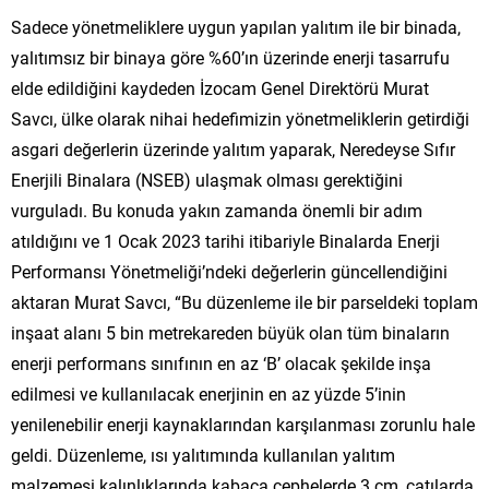
Sadece yönetmeliklere uygun yapılan yalıtım ile bir binada,
yalıtımsız bir binaya göre %60’ın üzerinde enerji tasarrufu
elde edildiğini kaydeden İzocam Genel Direktörü Murat
Savcı, ülke olarak nihai hedefimizin yönetmeliklerin getirdiği
asgari değerlerin üzerinde yalıtım yaparak, Neredeyse Sıfır
Enerjili Binalara (NSEB) ulaşmak olması gerektiğini
vurguladı. Bu konuda yakın zamanda önemli bir adım
atıldığını ve 1 Ocak 2023 tarihi itibariyle Binalarda Enerji
Performansı Yönetmeliği’ndeki değerlerin güncellendiğini
aktaran Murat Savcı, “Bu düzenleme ile bir parseldeki toplam
inşaat alanı 5 bin metrekareden büyük olan tüm binaların
enerji performans sınıfının en az ‘B’ olacak şekilde inşa
edilmesi ve kullanılacak enerjinin en az yüzde 5’inin
yenilenebilir enerji kaynaklarından karşılanması zorunlu hale
geldi. Düzenleme, ısı yalıtımında kullanılan yalıtım
malzemesi kalınlıklarında kabaca cephelerde 3 cm, çatılarda