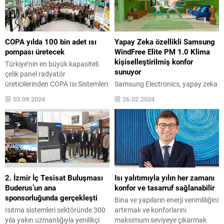
“Altın Sponsoru”u oldu. Yenilenen
fazla maruz kaldığımız gürültü
eğitim konseptiyle akademide bu
kirliliğine karşı, tüm yaşam
yıl 10 online, 4 atölye eğitimi
alanlarına uygulanabilen
gerçekleştirilecek. Her biri
profesyonel ses yalıtımı çözümleri
COPA yılda 100 bin adet ısı
Yapay Zeka özellikli Samsung
alanında uzman akademisyenler
öneriyor. Gürültü kirliliği;
pompası üretecek
WindFree Elite PM 1.0 Klima
tarafından verilecek eğitimler,...
konutlarda, iş yerlerinde, kamu
kişiselleştirilmiş konfor
Türkiye’nin en büyük kapasiteli
hizmet binalarında ve...
sunuyor
çelik panel radyatör
üreticilerinden COPA Isı Sistemleri
Samsung Electronics, yapay zeka
yüzde 100 Türk sermayeli
destekli WindFree™ Elite PM 1.0
03.09.2024
26.02.2024
yatırımlarına bir yenisini ekledi. 20
kliması yaşam kalitesini köklü bir
yıldır iklimlendirme sektörünün
şekilde değiştiriyor. WindFree™
ihracatta lider firmalarından biri
Elite PM 1.0, estetik tasarımının
olan COPA, 3,5 milyon euroluk
yanı sıra, kullanıcıların konforunu
yatırım ile ısı pompası tesisi
artıran hava filtreleme yetenekleri
kurdu. Bursa’da kurulan tesiste
ve enerji verimliliğiyle dikkat
yılda 100 bin adet ısı pompası
çekiyor. Kullanıcı alışkanlıklarını
üretilecek. COPA, ısı pompası...
öğrenerek otomatik ayarlamalar
2. İzmir İç Tesisat Buluşması
Isı yalıtımıyla yılın her zamanı
yapan yenilikçi yapay zeka
Buderus’un ana
konfor ve tasarruf sağlanabilir
teknolojisi sayesinde, her zaman
sponsorluğunda gerçekleşti
Bina ve yapıların enerji verimliliğini
kişiselleştirilmiş ve...
Isıtma sistemleri sektöründe 300
artırmak ve konforlarını
yıla yakın uzmanlığıyla yenilikçi
maksimum seviyeye çıkarmak