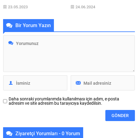
çözümler sunan Buderus, 2. İzmir
amacıyla yapılan ısı yalıtımı
23.05.2023
24.06.2024
İç Tesisat Buluşması’na ana
sadece kış aylarında değil, aynı
sponsor olarak destek verirken,
zamanda yaz aylarında da kritik
sektör paydaşlarıyla bir araya
öneme sahip. Yaz aylarında
Bir Yorum Yazın
gelme ve en yeni ürünlerini
yoğunlukla kullanılan klima ve
tanıtma fırsatı buldu. Buderus,
vantilatörlerin tükettiği yüksek
tesisat firmaları, mekanik tasarım
enerjinin hem ceplere hem de
ve uygulama firmaları, proje
enerji verimliliği açısından
firmaları, sektöre mal ve hizmet
ekonomiye ve çevreye verdiği
sağlayan firmaların...
negatif etkiyi...
Daha sonraki yorumlarımda kullanılması için adım, e-posta
adresim ve site adresim bu tarayıcıya kaydedilsin.
Ziyaretçi Yorumları - 0 Yorum