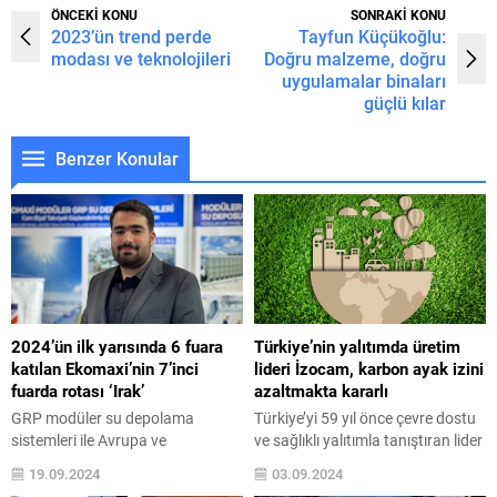
ÖNCEKİ KONU
SONRAKİ KONU
2023’ün trend perde
Tayfun Küçükoğlu:
modası ve teknolojileri
Doğru malzeme, doğru
uygulamalar binaları
güçlü kılar
Benzer Konular
2024’ün ilk yarısında 6 fuara
Türkiye’nin yalıtımda üretim
katılan Ekomaxi’nin 7’inci
lideri İzocam, karbon ayak izini
fuarda rotası ‘Irak’
azaltmakta kararlı
GRP modüler su depolama
Türkiye’yi 59 yıl önce çevre dostu
sistemleri ile Avrupa ve
ve sağlıklı yalıtımla tanıştıran lider
Ortadoğu’da lider konuma ulaşan
marka İzocam, attığı her adımla
19.09.2024
03.09.2024
Ekomaxi, Türkiye’yi dünyanın
karbon ayak izini azaltmakta