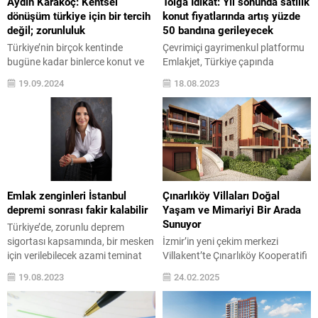
Aydın Karakoç: Kentsel
Tolga İdikat: Yıl sonunda satılık
dönüşüm türkiye için bir tercih
konut fiyatlarında artış yüzde
değil; zorunluluk
50 bandına gerileyecek
Türkiye’nin birçok kentinde
Çevrimiçi gayrimenkul platformu
bugüne kadar binlerce konut ve
Emlakjet, Türkiye çapında
okul inşa eden AKAR Taahhüt
temmuz ayı verilerini yayınladı.
19.09.2024
18.08.2023
Yapı’nın Yönetim Kurulu Başkanı
Buna göre temmuz ayında
Aydın Karakoç, deprem riskine
Türkiye genelinde hem satılık
dikkat çekerek kentsel dönüşüm
fiyatları hem de kiralık fiyatları
projelerinin daha da hız
önceki aya göre yüzde 8 artış
kazanması gerektiğini söyledi.
gösterdi. Emlakjet verilerine göre
AYDIN KARAKOÇ: “Başta İstanbul
ayrıca satılık konut fiyat
olmak üzere şehirlerimizdeki riskli
değişiminde Konya, kiralıkta ise
binaların yıkılıp yeniden inşası için
Bursa Temmuz ayının lideri
Emlak zenginleri İstanbul
Çınarlıköy Villaları Doğal
kaybedecek bir dakikamız bile
olurken, en çok arama yapılan...
depremi sonrası fakir kalabilir
Yaşam ve Mimariyi Bir Arada
yok....
Sunuyor
Türkiye’de, zorunlu deprem
sigortası kapsamında, bir mesken
İzmir’in yeni çekim merkezi
için verilebilecek azami teminat
Villakent’te Çınarlıköy Kooperatifi
tutarının 640 bin lira olduğunu
tarafından yaşama geçirilen
19.08.2023
24.02.2025
belirten Avukat Abide Gülel, DASK
Çınarlıköy Villaları’nın lansman
teminatlarının piyasa şartlarına
toplantısında İzmirli gayrimenkul
göre güncellenmemesi
sektörü temsilcileri bir araya geldi.