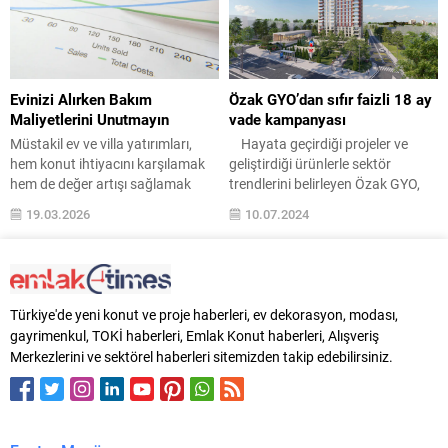
durumunda, deprem bölgelerinde,
Kooperatif Başkanı Sırrı Taştan,
birçok kişi için, ev ve işyerlerinin
Çınarlıköy Villaları’nın İzmir’de
yatırım aracı olmaktan
artan konut ihtiyacına cevap
çıkabileceği uyarısında bulundu.
verecek nitelikte tasarlandığını
Son yıllarda emlak fiyatlarının
belirterek, bankasız, kefilsiz ve
Evinizi Alırken Bakım
Özak GYO’dan sıfır faizli 18 ay
olağanüstü artışına karşılık
faizsiz ödeme modeli sunduklarını
Maliyetlerini Unutmayın
vade kampanyası
deprem sigortası...
söyledi. UYGUN ÖDEME
Müstakil ev ve villa yatırımları,
Hayata geçirdiği projeler ve
SEÇENEKLERİ Sağlam zemini,
hem konut ihtiyacını karşılamak
geliştirdiği ürünlerle sektör
yatay...
hem de değer artışı sağlamak
trendlerini belirleyen Özak GYO,
amacıyla tercih edilir. Ancak bu
bulunduğu bölgeyle uyumlu,
19.03.2026
10.07.2024
tür bağımsız yapılar, yüksek
yaşam kalitesini yükselten
bakım maliyetleri gerektirebilir.
projelere imza atma geleneğini
Doğru yatırım kararları verebilmek
sürdürüyor. “Bir Adımda Hayat
için ev satın almadan önce bakım
Başlar!” fikriyle insan yaşamına
masraflarını analiz etmek, bütçe
kalite ve kolaylık katacak yeni
Türkiye'de yeni konut ve proje haberleri, ev dekorasyon, modası,
planlaması ve uzun vadeli getiriyi
projesi Hayat City Mahmutbey’i
gayrimenkul, TOKİ haberleri, Emlak Konut haberleri, Alışveriş
optimize etmek açısından
tasarladı. İnsan yaşamına katma
Merkezlerini ve sektörel haberleri sitemizden takip edebilirsiniz.
önemlidir. Bakım...
değer sağlayan Özak GYO, yeni
projesiyle...