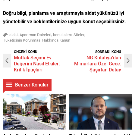
Doğru bilgi, planlama ve araştırmayla aidat yükünüzü iyi
yönetebilir ve beklentilerinize uygun konut seçebilirsiniz.
,
,
,
,
aidat
Apartman Daireleri
konut alımı
Siteler
Tüketicinin Korunması Hakkında Kanun
ÖNCEKİ KONU
SONRAKİ KONU
Mutfak Seçimi Ev
NG Kütahya’dan
Değerini Nasıl Etkiler:
Mimarlara Özel Gece:
Kritik İpuçları
Şaşırtan Detay
Benzer Konular