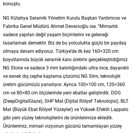
konuştu.
NG Kütahya Seramik Yönetim Kurulu Başkan Yardımcısı ve
Fabrika Genel Müdürü Ahmet Devecioğlu ise, “Mimarlık
sadece yapıları değil yaşam biçimlerini ve geleceği
tasarlamak demektir. Biz de bu yolculukta güçlü bir paydaş
olmaya devam ediyoruz. Türkiye’de ilk kez 160×320 cm
boyutlarında büyük seramik karo üretimi gerçekleştirdiğimiz
NG Stone ve sadece 3 mm kalınlığındaki ultra ince, dayanıklı
ve esnek dış cephe kaplama çözümü NG Slim, teknolojik
üretim gücümüzü yansıtıyor. Ayrıca 100×100 cm, 120×360
cm ve 80×80 cm ölçülerinde yeni ebatlar geliştirdik. DDG
(DeepDigitalGlaze), SHP Mat (Dijital Rölyef Teknolojisi), BLT
Mat (Büyük Ebat Rölyef Yüzeyler) ve Yüksek Efektli Lappato
gibi yeni yüzey teknolojilerini de ürünlerimize ekledik.
Ürünlerimiz, mimari vizyonun gücünü tamamlayan yüzey