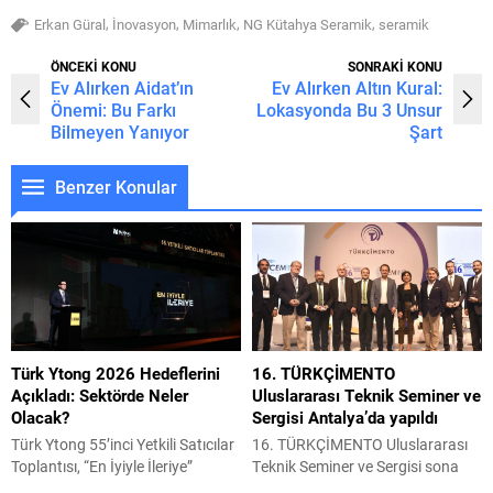
,
,
,
,
Erkan Güral
İnovasyon
Mimarlık
NG Kütahya Seramik
seramik
ÖNCEKİ KONU
SONRAKİ KONU
Ev Alırken Aidat’ın
Ev Alırken Altın Kural:
Önemi: Bu Farkı
Lokasyonda Bu 3 Unsur
Bilmeyen Yanıyor
Şart
Benzer Konular
Türk Ytong 2026 Hedeflerini
16. TÜRKÇİMENTO
Açıkladı: Sektörde Neler
Uluslararası Teknik Seminer ve
Olacak?
Sergisi Antalya’da yapıldı
Türk Ytong 55’inci Yetkili Satıcılar
16. TÜRKÇİMENTO Uluslararası
Toplantısı, “En İyiyle İleriye”
Teknik Seminer ve Sergisi sona
temasıyla 30 Ocak-01 Şubat 2026
erdi. Etkinlik çerçevesinde