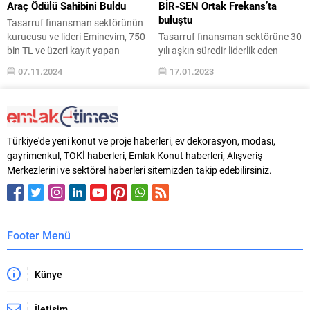
Türkiye Genel Müdürü Atalay
aşkın deneyimiyle Türkiye’nin
Araç Ödülü Sahibini Buldu
BİR-SEN Ortak Frekans’ta
Özdayı ‘Bir Başkadır’ isimli
önde gelen mühendislik ve enerji...
buluştu
Tasarruf finansman sektörünün
sunumunda, işini “bir başka”
kurucusu ve lideri Eminevim, 750
Tasarruf finansman sektörüne 30
yapmak konusunu ele aldı...
bin TL ve üzeri kayıt yapan
yılı aşkın süredir liderlik eden
müşterilerinin arasında
Eminevim, Ortak Frekans projesi
07.11.2024
17.01.2023
gerçekleştirdiği Volvo XC40
kapsamında EĞİTİM-BİR-SEN
çekilişini tamamladı. Noter ile Milli
Düzce İl Başkanlığı ile iş birliği
Piyango yetkilileri huzurunda
protokolü imzaladı. Protokol
yapılan ve canlı olarak yayınlanan
kapsamında sendika üyeleri
çekilişte, büyük ödül sahibini
Eminevim’in sunduğu tasarruf
Türkiye'de yeni konut ve proje haberleri, ev dekorasyon, modası,
buldu. Yenilikçi finansal çözümleri
finansman hizmetinden indirimli
gayrimenkul, TOKİ haberleri, Emlak Konut haberleri, Alışveriş
ve kişiselleştirilmiş hizmetleriyle
olarak yararlanma fırsatı bulacak.
Merkezlerini ve sektörel haberleri sitemizden takip edebilirsiniz.
çalışmalarını sürdüren Eminevim,
Eminevim, Ortak Frekans
33. yılını özel bir...
projesi kapsamında EĞİTİM-BİR-
SEN Düzce İl Başkanlığı ile iş...
Footer Menü
Künye
İletişim