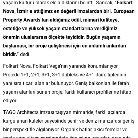
yaşam kültürü olarak ele aldıklarını belirtti. Sancak,
“Folkart
Nova, İzmir’e attığımız en değerli imzalardan biri. European
Property Awards’tan aldığımız ödül, mimari kaliteye,
estetiğe ve yüksek yaşam standartlarına verdiğimiz
önemin uluslararası ölçekte teyididir. Bugün yaşamın
başlaması, bir proje geliştiricisi için en anlamlı anlardan
biridir.”
dedi.
Folkart Nova, Folkart Vega’nın yanında konumlanıyor.
Projede 1+1, 2+1, 3+1, 3+1 dubleks ve 4+1 daire tiplerinin
yanı sıra ticari alanlar bulunuyor. Geniş balkonları ile ferah
yaşam alanları sunan proje, farklı kullanıcı profillerine hitap
ediyor.
TAGO Architects imzası taşıyan mimaride, farklı açılarda
kurgulanan kuleler sayesinde şehir ve deniz manzarası geniş
bir perspektifle algılanıyor. Organik hatlar, akıcı formlar ve
geniş cam yüzeyler mimarinin öne çıkan unsurları arasında