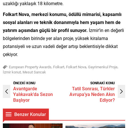
uzaklığı yaklaşık 18 kilometre.
Folkart Nova, merkezi konumu, ödüllü mimarisi, kapsamlı
sosyal alanları ve teknik donanımıyla hem yaşam hem de
yatırım açısından güçlü bir profil sunuyor.
İzmir’in en değerli
bölgelerinden birinde yer alan proje, yüksek kiralama
potansiyeli ve uzun vadeli değer artışı beklentisiyle dikkat
çekiyor.
,
,
,
,
European Property Awards
Folkart
Folkart Nova
Gayrimenkul Proje
,
İzmir konut
Mesut Sancak
ÖNCEKİ KONU
SONRAKİ KONU
Avantgarde
Tatil Sonrası, Türkler
Yalıkavak’da Sezon
Avrupa’ya Neden Akın
Başlıyor
Ediyor?
Benzer Konular