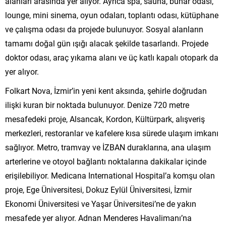
alanları arasında yer alıyor. Ayrıca spa, sauna, buhar odası,
lounge, mini sinema, oyun odaları, toplantı odası, kütüphane
ve çalışma odası da projede bulunuyor. Sosyal alanların
tamamı doğal gün ışığı alacak şekilde tasarlandı. Projede
doktor odası, araç yıkama alanı ve üç katlı kapalı otopark da
yer alıyor.
Folkart Nova, İzmir’in yeni kent aksında, şehirle doğrudan
ilişki kuran bir noktada bulunuyor. Denize 720 metre
mesafedeki proje, Alsancak, Kordon, Kültürpark, alışveriş
merkezleri, restoranlar ve kafelere kısa sürede ulaşım imkanı
sağlıyor. Metro, tramvay ve İZBAN duraklarına, ana ulaşım
arterlerine ve otoyol bağlantı noktalarına dakikalar içinde
erişilebiliyor. Medicana International Hospital’a komşu olan
proje, Ege Üniversitesi, Dokuz Eylül Üniversitesi, İzmir
Ekonomi Üniversitesi ve Yaşar Üniversitesi’ne de yakın
mesafede yer alıyor. Adnan Menderes Havalimanı’na