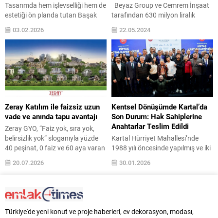
Tasarımda hem işlevselliği hem de
Beyaz Group ve Cemrem İnşaat
estetiği ön planda tutan Başak
tarafından 630 milyon liralık
Akkoyunlu Design imzasını
yatırımla hayata geçecek olan
03.02.2026
22.05.2024
taşıyan Casa Uva, İzmir Çeşme’de
Büyükçekmece’nin en büyük
villa olarak tasarlanan iki ayrı
kentsel dönüşüm projesi Ihlamur
modern konutta iç mekan
Konakları’nda ön talep toplama
zenginliğini dış cephe estetiğiyle
dönemi başladı. 8800 metrekare
bir araya getiriyor. İzmir,
alanda inşaa edilecek projede 12
Çeşme’de Mimar Başak
blokta 161 daire ve 34 ticari birim
Akkoyunlu liderliğindeki BAD
bulunuyor. Projenin 2025 yılı
tarafından tasarlanan Casa Uva,
Aralık ayında teslim edilmesi
Zeray Katılım ile faizsiz uzun
Kentsel Dönüşümde Kartal’da
her biri 635 m² alan...
planlanıyor....
vade ve anında tapu avantajı
Son Durum: Hak Sahiplerine
Anahtarlar Teslim Edildi
Zeray GYO, “Faiz yok, sıra yok,
belirsizlik yok” sloganıyla yüzde
Kartal Hürriyet Mahallesi’nde
40 peşinat, 0 faiz ve 60 aya varan
1988 yılı öncesinde yapılmış ve iki
vade seçenekleri sunuyor. Zeray
parselden oluşan Kaper Sitesi,
20.07.2026
30.01.2026
Katılım Ödeme Modeli’nde
2017 yılında riskli yapı ilan edildi.
müşterinin satın alacağı konut
16 blok ve 292 konuttan oluşan
veya villa sözleşme aşamasında
Kaper Sitesi’nin hak sahipleri,
belirleniyor. Böylece bağımsız
riskli yapılarını güvenli konutlara
bölüm, satış fiyatı, peşinat tutarı,
dönüştürebilmek için yıllarca
Türkiye'de yeni konut ve proje haberleri, ev dekorasyon, modası,
aylık ödemeler, tapu teslim
çözüm aradı. 2017’de riskli ilan