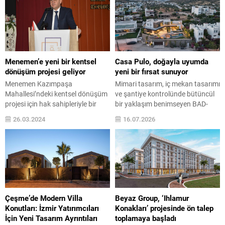
Menemen’e yeni bir kentsel
Casa Pulo, doğayla uyumda
dönüşüm projesi geliyor
yeni bir fırsat sunuyor
Menemen Kazımpaşa
Mimari tasarım, iç mekan tasarımı
Mahallesi’ndeki kentsel dönüşüm
ve şantiye kontrolünde bütüncül
projesi için hak sahipleriyle bir
bir yaklaşım benimseyen BAD-
araya gelen Sirius Yapı Yönetim
Başak Akkoyunlu Design imzasını
26.03.2024
16.07.2026
Kurulu Başkanı Barış Öncü,
taşıyan Casa Pulo, adını
Menemen Belediyesi Konferans
Latince’de “ada” anlamına gelen
salonunda hem proje hem de
pulo kelimesinden alırken,
firma hakkında bir sunum
tasarımın odağına yerleştirilen
gerçekleştirdi. Menemen
Çelebi Adası’na da zarif bir
Kazımpaşa Mahallesinde 18 bin
gönderme yapıyor. Bölgedeki
metrekare alan üzerinde kurulan
yaygın tatil konutu anlayışından
15 blok ve toplam 90 konuttan
ayrışan yapı, yalnızca yaz ayları
Çeşme’de Modern Villa
Beyaz Group, ‘Ihlamur
oluşan parselin dönüşümü...
için değil, yıl...
Konutları: İzmir Yatırımcıları
Konakları’ projesinde ön talep
İçin Yeni Tasarım Ayrıntıları
toplamaya başladı