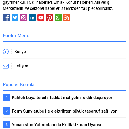
gayrimenkul, TOKİ haberleri, Emlak Konut haberleri, Alışveriş
zamanı ve vade planı satın...
edilen sağlıksız yapılarda
Merkezlerini ve sektörel haberleri sitemizden takip edebilirsiniz.
yaşamak zorunda kalan yaklaşık
1.200 vatandaş,...
Footer Menü
Künye
İletişim
Popüler Konular
Kaliteli boya tercihi tadilat maliyetini ciddi düşürüyor
Form Sunviatube ile elektrikten büyük tasarruf sağlıyor
Yunanistan Yatırımlarında Kritik Uzman Uyarısı