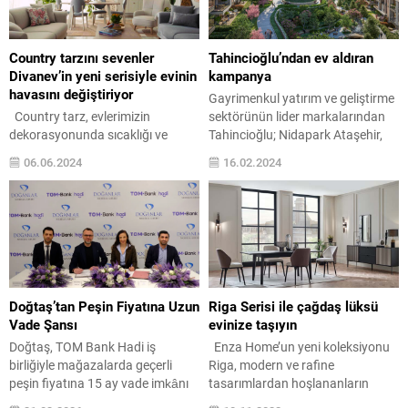
sektöründe 30 yılı aşkın
ve mekanları seçtiği saygı
deneyimiyle 20 binin üzerinde
prestijli koleksiyonuna Bayou
aileyi ev sahibi yapan ve
Villas’ı dahil etti. Bağımsız...
Country tarzını sevenler
Tahincioğlu’ndan ev aldıran
yatırımcılarına...
Divanev’in yeni serisiyle evinin
kampanya
havasını değiştiriyor
Gayrimenkul yatırım ve geliştirme
Country tarz, evlerimizin
sektörünün lider markalarından
dekorasyonunda sıcaklığı ve
Tahincioğlu; Nidapark Ataşehir,
rahatlığı hissettirerek ferah ve
Nidapark Çankaya, Nidapark
06.06.2024
16.02.2024
kullanışlı mekanlar yaratmayı
Çengelköy ve Nidapark
amaçlar. Ahşap tonların ve açık
Gündoğan projelerinde geçerli
renklerin harmanlanmasıyla
olacak yeni kampanya ve
oluşan country dekorasyona
avantajlı ödeme seçenekleri
ilişkin ipuçları, Divanev ile
oluşturdu. Kampanya
sizlerle… Son yıllarda
kapsamında; yüzde 5 taksitli
dekorasyonda klasik country
peşinat, 48 ay 1.99 vade imkanı
tarzına modern bir yorum getiren
sunuluyor. Üstelik Tahincioğlu
Doğtaş’tan Peşin Fiyatına Uzun
Riga Serisi ile çağdaş lüksü
trendler ön plana çıkıyor. Siz de
bünyesindeki aylık taksitler 6.
Vade Şansı
evinize taşıyın
evinizde sıcak ve samimi bir...
ayda ödenmeye başlıyor. ...
Doğtaş, TOM Bank Hadi iş
Enza Home’un yeni koleksiyonu
birliğiyle mağazalarda geçerli
Riga, modern ve rafine
peşin fiyatına 15 ay vade imkânı
tasarımlardan hoşlananların
sunuyor. Bu fırsat, ev kurma
beğenisini topluyor. Riga’nın lüks