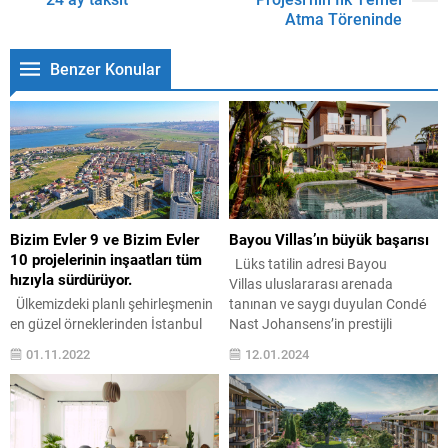
Atma Töreninde
Benzer Konular
Bizim Evler 9 ve Bizim Evler
Bayou Villas’ın büyük başarısı
10 projelerinin inşaatları tüm
Lüks tatilin adresi Bayou
hızıyla sürdürüyor.
Villas uluslararası arenada
Ülkemizdeki planlı şehirleşmenin
tanınan ve saygı duyulan Condé
en güzel örneklerinden İstanbul
Nast Johansens’in prestijli
Ispartakule’de “Bizim Evler”
onayını alarak büyük bir başarı
01.11.2022
12.01.2024
markalı 8 projeyi hayata geçiren
elde etti. Condé Nast
İhlas İnşaat Grubu, aynı bölgede
Johansens, her yıl dünya
geliştirdiği Bizim Evler 9 ve Bizim
genelinde deneyimli ve eğitimli
Evler 10 projelerinin inşaatlarını
Local Experts ekibinin en iyi
tüm hızıyla sürdürüyor. İnşaat
bağımsız lüks oteller, spa tesisleri