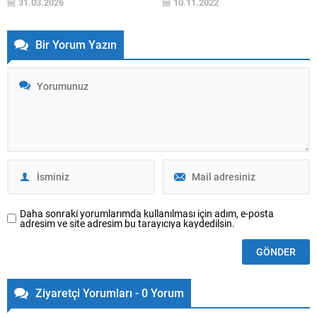
31.03.2026
10.11.2022
sürecinde olanlara bütçelerini
çizgisi, tasarımdaki incelikli
zorlamadan alışveriş yapma
detaylar ve özel malzemelerle
olanağı sağlıyor. Doğtaş, evlilik
tamamlanıyor. Bir mobilyadan
Bir Yorum Yazın
hazırlığında olanlar başta olmak
daha fazlasını arayanlara
üzere yaşam alanlarını yenilemek
benzersiz tasarımlar sunan Enza
isteyenlere yönelik yeni bir iş
Home’un en yeni
birliğini hayata geçiriyor. TOM
koleksiyonlarından biri olan Riga,
Bank Hadi ile yapılan...
modern çizgileri lüksle
buluşturuyor. Seçkin malzeme
kullanımıyla dikkat çeken Riga
Serisi, siyah...
Daha sonraki yorumlarımda kullanılması için adım, e-posta
adresim ve site adresim bu tarayıcıya kaydedilsin.
Ziyaretçi Yorumları - 0 Yorum