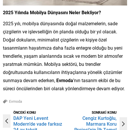
2025 Yılında Mobilya Dünyasını Neler Bekliyor?
2025 yılı, mobilya dünyasında doğal malzemelerin, sade
çizgilerin ve işlevselliğin ön planda olduğu bir yıl olacak.
Doğal dokuların, minimalist çizgilerin ve kişiye özel
tasarımların hayatımıza daha fazla entegre olduğu bu yeni
trendlerle, yaşam alanlarında sıcak ve modern bir atmosfer
yaratmak mümkün. Mobilya sektörü, bu trendler
doğrultusunda kullanıcıların ihtiyaçlarına yönelik çözümler
sunmaya devam ederken,
Evmoda
’nın tasarım ekibi de bu
süreci öncülerinden biri olarak yönlendirmeye devam ediyor.
Evmoda
ÖNCEKİ KONU
SONRAKİ KONU
DAP Yeni Levent
Cengiz Kurtoğlu,
Modern’de vade farksız
Marmara Koru
24 ay taksit
Projesi’nin İlk Temel