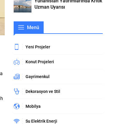
Yunanistan Yatırımlarında Kritik
Uzman Uyarısı
Menü
Yeni Projeler
Konut Projeleri
sa
Gayrimenkul
Dekorasyon ve Stil
ah
Mobilya
Su Elektrik Enerji