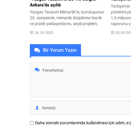
Ankara’da açıldı
Türkiye’nin
Yazgan Tasarım Mimarlık’ın, kuruluşunun
yönetimi pl
20. senesinde, mimarlık disiplinine teorik
1,5 milyon
ve pratik yaklaşımlarını, seçili projeleri,
raporunu ya
görselleri ve maketleriyle aktardığı sergi
yılda aidat
24.10.2023
02.09.20
Ankara CerModern’de açıldı. “Mimarlığın
2025’te ort
Etkisinden Mimarlığın Bilgisine: Yazgan
TL seviyes
Tasarım’ın 20 Yılı” başlıklı sergi Kasım
yerleşti. U
Bir Yorum Yazın
ayında da İstanbul Tophane-i Amire Tek
en düşük sev
Kubbe Salonu’nda izleyiciyle buluşacak.
yarısında İ
Yazgan Tasarım Mimarlık’ın, kuruluşunun
20. senesinde, mimarlık...
Daha sonraki yorumlarımda kullanılması için adım, e-p