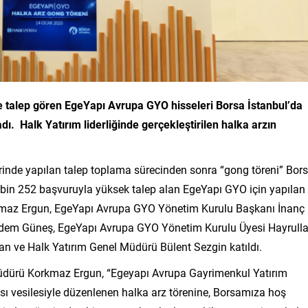
e talep gören EgeYapı Avrupa GYO hisseleri Borsa İstanbul’da
ı. Halk Yatırım liderliğinde gerçekleştirilen halka arzın
inde yapılan talep toplama sürecinden sonra “gong töreni” Bor
 bin 252 başvuruyla yüksek talep alan EgeYapı GYO için yapılan
kmaz Ergun, EgeYapı Avrupa GYO Yönetim Kurulu Başkanı İnanç
dem Güneş, EgeYapı Avrupa GYO Yönetim Kurulu Üyesi Hayrull
n ve Halk Yatırım Genel Müdürü Bülent Sezgin katıldı.
üdürü Korkmaz Ergun, “Egeyapı Avrupa Gayrimenkul Yatırım
ı vesilesiyle düzenlenen halka arz törenine, Borsamıza hoş