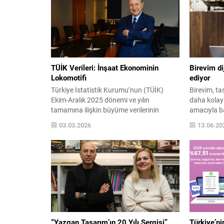
TÜİK Verileri: İnşaat Ekonominin
Birevim di
Lokomotifi
ediyor
Türkiye İstatistik Kurumu’nun (TÜİK)
Birevim, ta
Ekim-Aralık 2025 dönemi ve yılın
daha kolay 
tamamına ilişkin büyüme verilerinin
amacıyla ba
açıklanmasıyla sektörel performans
yatırımların
03.03.2026
13.06.20
rakamları netleşti. TÜİK’in açıkladığı 2025
Finansmanı
yılı büyüme rakamlarını değerlendiren
çözümlerin 
Türkiye Müteahhitler Birliği (TMB)
şubeleriyle 
Başkanı M. Erdal Eren, “2025 yılında
kaliteli, g
küresel ölçekteki belirsizlikler ve jeopolitik
sunuyor. Di
risklere rağmen inşaat sektörümüz yüzde
hakkında bi
10,8 oranında büyüme kaydetmiştir”
Müdürü Av.
dedi....
“Yazgan Tasarım’ın 20 Yılı Sergisi”
Türkiye’ni