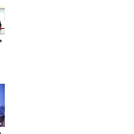
e
 ve
 iş
m