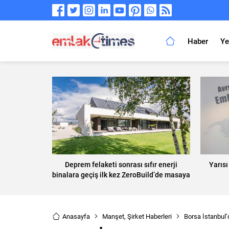
Haber
Ye
Deprem felaketi sonrası sıfır enerji
Yarıs
binalara geçiş ilk kez ZeroBuild’de masaya
yatırılacak
Anasayfa
Manşet
,
Şirket Haberleri
Borsa İstanbul