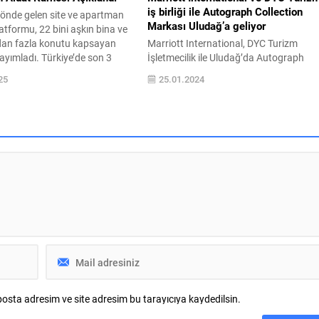
iş birliği ile Autograph Collection
 önde gelen site ve apartman
Markası Uludağ’a geliyor
atformu, 22 bini aşkın bina ve
dan fazla konutu kapsayan
Marriott International, DYC Turizm
yımladı. Türkiye’de son 3
İşletmecilik ile Uludağ’da Autograph
lar ortalama %367 artarken;
Collection Hotel açmak üzere anlaşma
25
25.01.2024
alama aidat tutarı 8 bin 710
imzaladı. Uludağ 2. gelişim bölgesinde 
ine ulaşan Muğla zirveye
alacak otelin, yılın on iki ayı hizmet
şak, aidat ortalamasında
verecek bir dağ oteli olması ve 2024’ün
iyede kalırken, yılın ilk
son çeyreğinde açılması planlanıyor.
stanbul’da aidat ve...
Bursa’nın dört mevsimi ayrı güzel
destinasyonu, Uludağ yıl boyunca yerli
ve...
osta adresim ve site adresim bu tarayıcıya kaydedilsin.