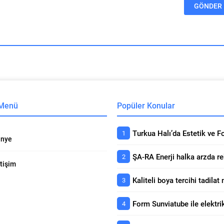
 Menü
Popüler Konular
nye
etişim