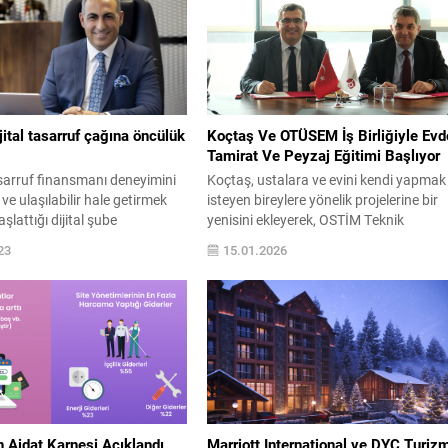
jital tasarruf çağına öncülük
Koçtaş Ve OTÜSEM İş Birliğiyle Evd
Tamirat Ve Peyzaj Eğitimi Başlıyor
sarruf finansmanı deneyimini
Koçtaş, ustalara ve evini kendi yapmak
ve ulaşılabilir hale getirmek
isteyen bireylere yönelik projelerine bir
şlattığı dijital şube
yenisini ekleyerek, OSTİM Teknik
ı artırıyor. Tasarruf
Üniversitesi Sürekli Eğitim Merkezi
23
15.01.2026
 sektöründe yeni nesil
(OTÜSEM) ile kapsamlı bir eğitim iş
öncüsü olan BİREVİM, dijital
birliğine imza attı. Bu iş birliğiyle inşaat
tasarruf sahiplerine hızlı,
yapı sektöründe ihtiyaç duyulan nitelikli
üvenli ve çözüm odaklı hizmet
gücünün yetiştirilmesi hedefleniyor.
jital Şube yatırımları
Türkiye’nin lider ev geliştirme
lgi veren Birevim Genel
perakendecisi Koçtaş ile OTÜM...
 Mahir Orak,...
n Aidat Karnesi Açıklandı
Marriott International ve DYC Turiz