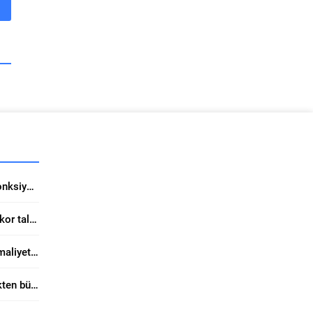
Turkua Halı’da Estetik ve Fonksiyon Bir Arada
ŞA-RA Enerji halka arzda rekor talep topladı
Kaliteli boya tercihi tadilat maliyetini ciddi düşürüyor
Form Sunviatube ile elektrikten büyük tasarruf sağlıyor