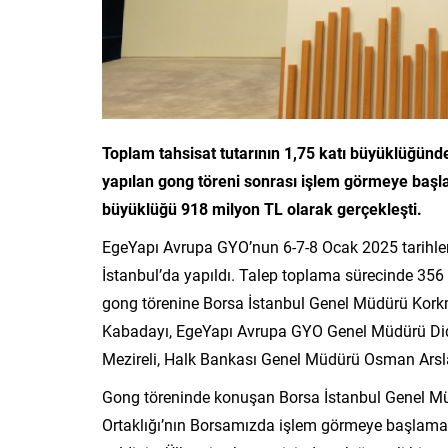
Toplam tahsisat tutarının 1,75 katı büyüklüğünd
yapılan gong töreni sonrası işlem görmeye başlad
büyüklüğü 918 milyon TL olarak gerçekleşti.
EgeYapı Avrupa GYO’nun 6-7-8 Ocak 2025 tarihler
İstanbul’da yapıldı. Talep toplama sürecinde 356
gong törenine Borsa İstanbul Genel Müdürü Kor
Kabadayı, EgeYapı Avrupa GYO Genel Müdürü Di
Mezireli, Halk Bankası Genel Müdürü Osman Arsla
Gong töreninde konuşan Borsa İstanbul Genel M
Ortaklığı’nın Borsamızda işlem görmeye başlamas