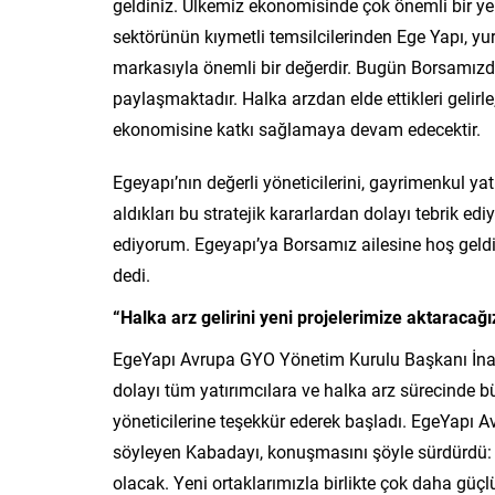
geldiniz. Ülkemiz ekonomisinde çok önemli bir ye
sektörünün kıymetli temsilcilerinden Ege Yapı, yurt i
markasıyla önemli bir değerdir. Bugün Borsamızd
paylaşmaktadır. Halka arzdan elde ettikleri gelirle,
ekonomisine katkı sağlamaya devam edecektir.
Egeyapı’nın değerli yöneticilerini, gayrimenkul yat
aldıkları bu stratejik kararlardan dolayı tebrik 
ediyorum. Egeyapı’ya Borsamız ailesine hoş geldin
dedi.
“Halka arz gelirini yeni projelerimize aktaracağı
EgeYapı Avrupa GYO Yönetim Kurulu Başkanı İnanç
dolayı tüm yatırımcılara ve halka arz sürecinde 
yöneticilerine teşekkür ederek başladı. EgeYapı 
söyleyen Kabadayı, konuşmasını şöyle sürdürdü: “
olacak. Yeni ortaklarımızla birlikte çok daha gü