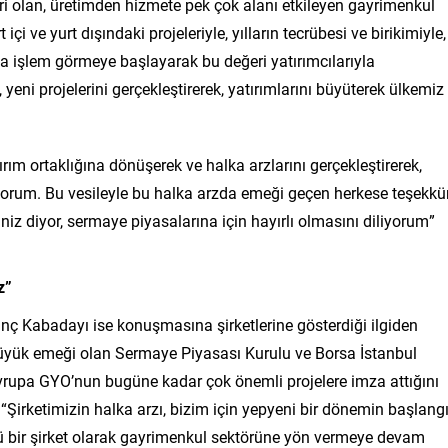
ri olan, üretimden hizmete pek çok alanı etkileyen gayrimenkul
çi ve yurt dışındaki projeleriyle, yılların tecrübesi ve birikimiyle,
a işlem görmeye başlayarak bu değeri yatırımcılarıyla
 yeni projelerini gerçekleştirerek, yatırımlarını büyüterek ülkemiz
ırım ortaklığına dönüşerek ve halka arzlarını gerçekleştirerek,
ediyorum. Bu vesileyle bu halka arzda emeği geçen herkese teşekkü
iz diyor, sermaye piyasalarına için hayırlı olmasını diliyorum”
z”
 Kabadayı ise konuşmasına şirketlerine gösterdiği ilgiden
büyük emeği olan Sermaye Piyasası Kurulu ve Borsa İstanbul
Avrupa GYO’nun bugüne kadar çok önemli projelere imza attığını
Şirketimizin halka arzı, bizim için yepyeni bir dönemin başlangı
çlü bir şirket olarak gayrimenkul sektörüne yön vermeye devam