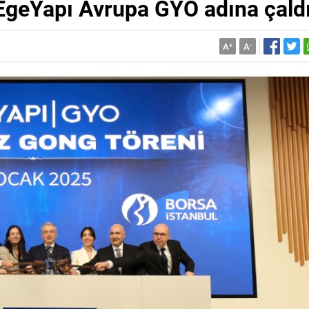
 EgeYapı Avrupa GYO adına çald
A
+
A
-