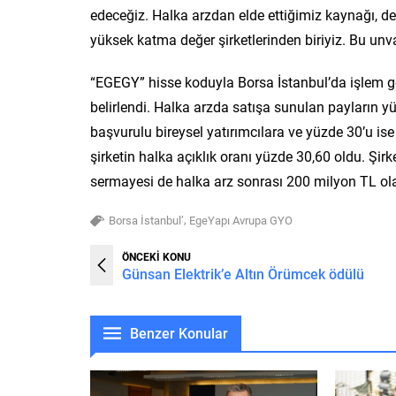
edeceğiz. Halka arzdan elde ettiğimiz kaynağı, de
yüksek katma değer şirketlerinden biriyiz. Bu unv
“EGEGY” hisse koduyla Borsa İstanbul’da işlem gö
belirlendi. Halka arzda satışa sunulan payların yüz
başvurulu bireysel yatırımcılara ve yüzde 30’u ise 
şirketin halka açıklık oranı yüzde 30,60 oldu. Şi
sermayesi de halka arz sonrası 200 milyon TL ol
,
Borsa İstanbul’
EgeYapı Avrupa GYO
ÖNCEKİ KONU
Günsan Elektrik’e Altın Örümcek ödülü
Benzer Konular