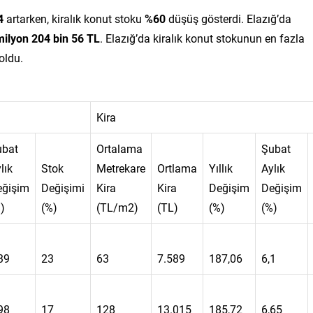
4
artarken, kiralık konut stoku
%60
düşüş gösterdi. Elazığ’da
milyon 204 bin 56 TL
. Elazığ’da kiralık konut stokunun en fazla
oldu.
Kira
ubat
Ortalama
Şubat
lık
Stok
Metrekare
Ortlama
Yıllık
Aylık
eğişim
Değişimi
Kira
Kira
Değişim
Değişim
)
(%)
(TL/m2)
(TL)
(%)
(%)
39
23
63
7.589
187,06
6,1
98
17
128
13.015
185,72
6,65