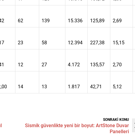
42
62
139
15.336
125,89
2,69
17
23
58
12.394
227,38
15,15
41
12
27
4.172
135,57
2,70
,00
14
13
1.817
42,71
5,12
SONRAKİ KONU
l
Sismik güvenlikte yeni bir boyut: ArtStone Duvar
Panelleri