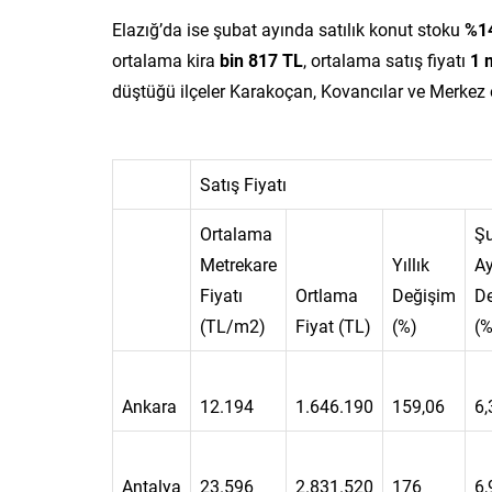
Elazığ’da ise şubat ayında satılık konut stoku
%1
ortalama kira
bin 817 TL
, ortalama satış fiyatı
1 
düştüğü ilçeler Karakoçan, Kovancılar ve Merkez 
Satış Fiyatı
Ortalama
Ş
Metrekare
Yıllık
Ay
Fiyatı
Ortlama
Değişim
D
(TL/m2)
Fiyat (TL)
(%)
(%
Ankara
12.194
1.646.190
159,06
6,
Antalya
23.596
2.831.520
176
6,