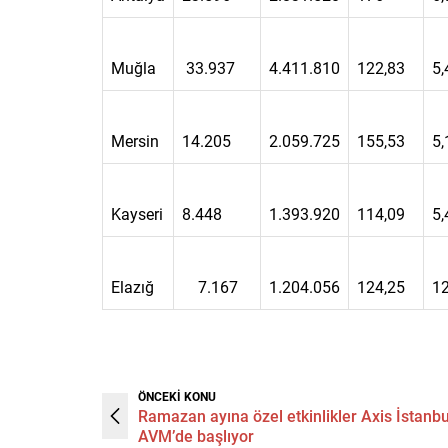
Muğla
33.937
4.411.810
122,83
5,
Mersin
14.205
2.059.725
155,53
5,
Kayseri
8.448
1.393.920
114,09
5,
Elazığ
7.167
1.204.056
124,25
12
ÖNCEKİ KONU
Ramazan ayına özel etkinlikler Axis İstanbu
AVM’de başlıyor