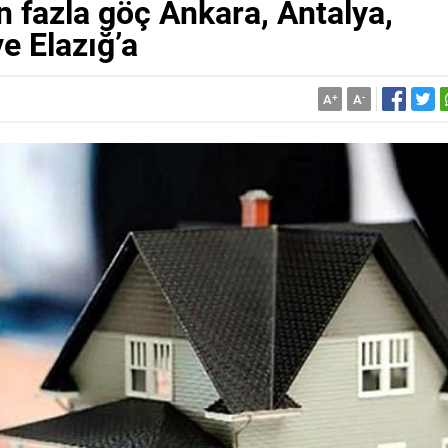
 fazla göç Ankara, Antalya,
e Elazığ’a
A
+
A
-