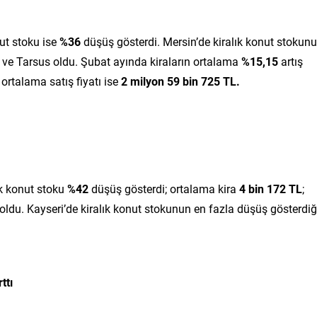
nut stoku ise
%36
düşüş gösterdi. Mersin’de kiralık konut stokun
z ve Tarsus oldu. Şubat ayında kiraların ortalama
%15,15
artış
; ortalama satış fiyatı ise
2 milyon 59 bin 725 TL.
ık konut stoku
%42
düşüş gösterdi; ortalama kira
4 bin 172 TL
;
oldu. Kayseri’de kiralık konut stokunun en fazla düşüş gösterdiğ
ttı