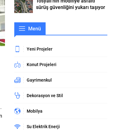
Tosyalı’nın modifiye asfaltı
sürüş güvenliğini yukarı taşıyor
Menü
Yeni Projeler
Konut Projeleri
Gayrimenkul
Dekorasyon ve Stil
.
Mobilya
n
Su Elektrik Enerji