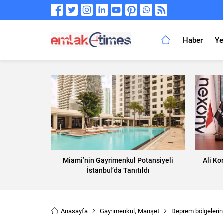
Haber
Ye
Miami’nin Gayrimenkul Potansiyeli
Ali Ko
İstanbul’da Tanıtıldı
Anasayfa
Gayrimenkul
,
Manşet
Deprem bölgelerind