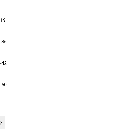
19
-36
-42
-60