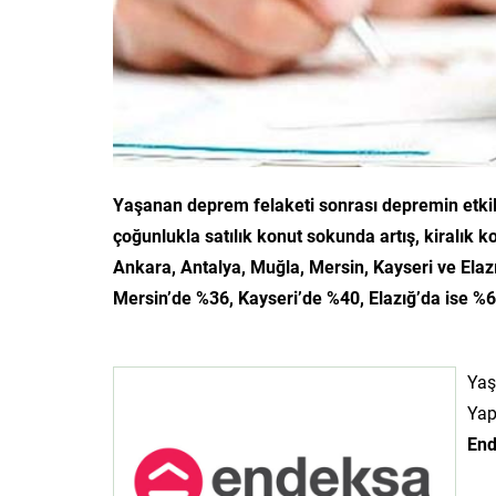
Yaşanan deprem felaketi sonrası depremin etkiled
çoğunlukla satılık konut sokunda artış, kiralık k
Ankara, Antalya, Muğla, Mersin, Kayseri ve Elaz
Mersin’de %36, Kayseri’de %40, Elazığ’da ise %6
Yaş
Yap
En