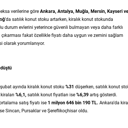
eksa verilerine göre
Ankara, Antalya, Muğla, Mersin, Kayseri v
zığ
’da satılık konut stoku artarken, kiralık konut stokunda
Bu durum evlerini yeterince güvenli bulmayan veya daha farklı
şa çıkarması fakat özellikle fiyatı daha uygun ve zemini sağlam
esi olarak yorumlanıyor.
 düştü
 şubat ayında kiralık konut stoku
%31
düşerken, satılık konut st
kiraları
%6,1,
satılık konut fiyatları ise
%6,39
artış gösterdi.
ortalama satış fiyatı ise
1 milyon 646 bin 190 TL.
Ankara’da kira
se Sincan, Pursaklar ve Şereflikoçhisar oldu.