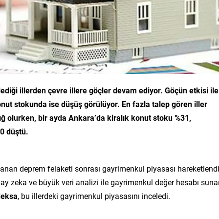
iği illerden çevre illere göçler devam ediyor. Göçün etkisi ile
onut stokunda ise düşüş görülüyor. En fazla talep gören iller
ığ olurken, bir ayda Ankara’da kiralık konut stoku %31,
0 düştü.
anan deprem felaketi sonrası gayrimenkul piyasası hareketlendi
ay zeka ve büyük veri analizi ile gayrimenkul değer hesabı suna
deksa
, bu illerdeki gayrimenkul piyasasını inceledi.