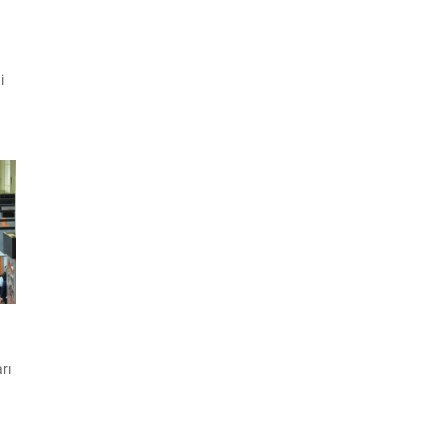
n
i
ut
i
rı