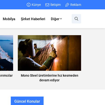
Künye
İletişim
Reklam
Mobilya
Şirket Haberleri
Diğer
ırımcılar
Mono Steel üretimlerine hız kesmeden
devam ediyor
Güncel Konular