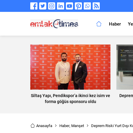
Haber
Ye
Siltaş Yapı, Pendikspor’a ikinci kez isim ve
Deprem
forma göğüs sponsoru oldu
Anasayfa
Haber
,
Manşet
Deprem Riski Yurt Dışı Ko