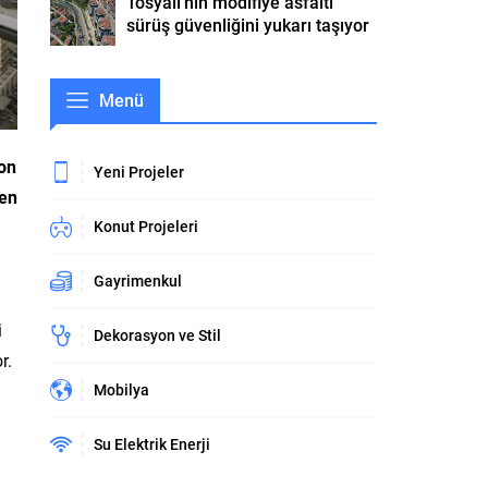
Tosyalı’nın modifiye asfaltı
sürüş güvenliğini yukarı taşıyor
Menü
Son
Yeni Projeler
den
Konut Projeleri
Gayrimenkul
i
Dekorasyon ve Stil
r.
Mobilya
Su Elektrik Enerji