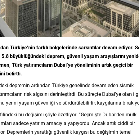
an Türkiye’nin farklı bölgelerinde sarsıntılar devam ediyor. 
 5.8 büyüklüğündeki deprem, güvenli yaşam arayışlarını yeni
n, Türk yatırımcıların Dubai’ye yöneliminin artık geçici bir
i belirtti.
deki depremin ardından Türkiye genelinde devam eden sismik
rımcıların risk algısını derinleştirdi. Bu süreçte Dubai’ye olan ilg
u yerini yaşam güvenliği ve sürdürülebilirlik kaygılarına bırakıyo
filindeki bu değişimi şöyle özetliyor: “Geçmişte Dubai’den mülk
mları sadece yatırım amacıyla yapıyordu. Ancak artık ciddi bir
or. Depremlerin yarattığı güvenlik kaygısı bu değişimin temel