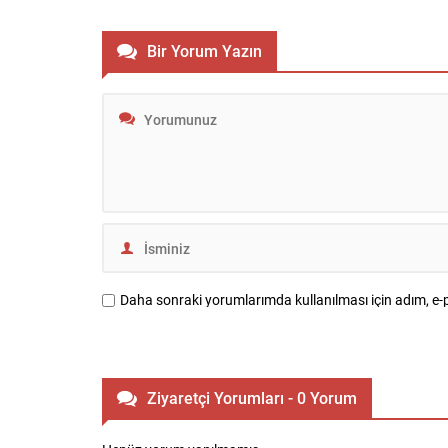
“Dünyanın İlk Doğalgazdan Benzin Üreten
X30’u tanıttı
Tesisi” unvanıyla Guinness Rekorlar
sektöründ
Kitabı’na giren GTG projesinin ikincisi için
yönetimi t
Bir Yorum Yazın
mutabakat zaptı imzaladı. GTG-2
Akrilik tesi
projesiyle ilgili olarak Türkmenhimya,
güvenlik si
Rönesans Endüstri Tesisleri, Kawasaki
X30 ile katı
Heavy Industries ve Itochu Cooperation
tarafından.
arasında MoU (Memorandum of
Understanding – mutabakat...
Daha sonraki yorumlarımda kullanılması için adım, e-p
Ziyaretçi Yorumları - 0 Yorum