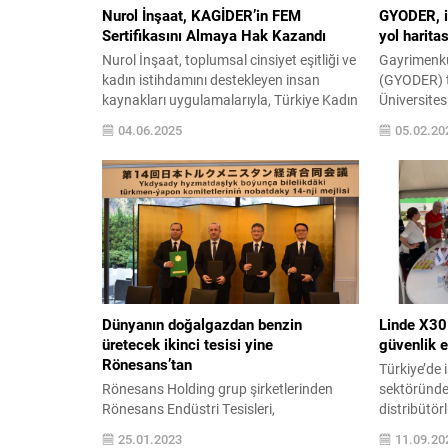
Nurol İnşaat, KAGİDER’in FEM
GYODER, i
Sertifikasını Almaya Hak Kazandı
yol harita
Nurol İnşaat, toplumsal cinsiyet eşitliği ve
Gayrimenkul
kadın istihdamını destekleyen insan
(GYODER) t
kaynakları uygulamalarıyla, Türkiye Kadın
Üniversite
Girişimciler Derneği (KAGİDER)
Araştırmal
04.06.2025
05.02.20
tarafından verilen FEM (Fırsat Eşitliği
yaptırılan 
Modeli) Sertifikasını almaya hak kazandı.
Dinamikleri
KAGİDER tarafından Dünya Bankası’nın
sonuçları 4
teknik desteğiyle geliştirilen FEM
Otel’de düz
Sertifikası, özel sektör kuruluşlarının
açıklandı.
insan kaynakları politikalarını toplumsal
Çekici, YT
cinsiyet eşitliği perspektifinden
Araştırma 
değerlendiriyor. Bu kapsamda
Serhat Baş
gerçekleştirilen...
Dünyanın doğalgazdan benzin
Linde X30 
üretecek ikinci tesisi yine
güvenlik e
Rönesans’tan
Türkiye’de i
Rönesans Holding grup şirketlerinden
sektöründe
Rönesans Endüstri Tesisleri,
distribütö
Türkmenistan’da hayata geçirilen ve
Aksa Akrili
25.01.2023
11.09.20