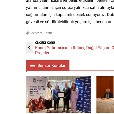
alanda yatırımcılara rehberlik ettiklerini belirte
yatırımcılarımız için süreci yalnızca satın almayla
sağlamaları için kapsamlı destek sunuyoruz. Dubai
güvenli ve sürdürülebilir bir yaşam için her aşam
,
deprem
konut
ÖNCEKİ KONU
Konut Yatırımcısının Rotası, Doğal Yaşam O
Projeler
Benzer Konular