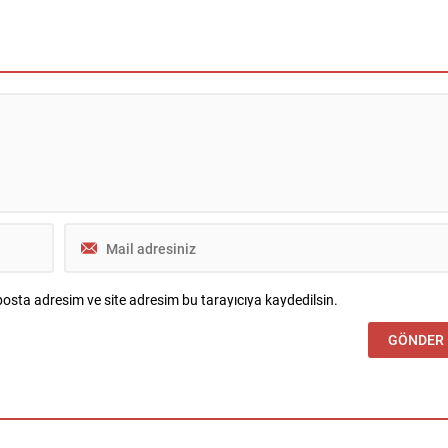
. İstif ve iş makineleri
Emirlikleri, Güney Kore, İtalya, Avustur
e öncü HASEL, Aksa Akrilik ISG
ve Çin’den yüzlerce katılımcıyı
arafından Yalova’da Aksa
ağırlayacak Yapı Fuarı – Turkeybuild
slerinde düzenlenen etkinliğe,
İstanbul, 17-20 Nisan 2024 tarihlerinde
stemleri ile donatılmış Linde
gerçekleşecek etkinliklerle yapı sektörü
ldı. Aksa çalışanları
yön verecek. Bu yıl 46. kez kapılarını...
..
osta adresim ve site adresim bu tarayıcıya kaydedilsin.