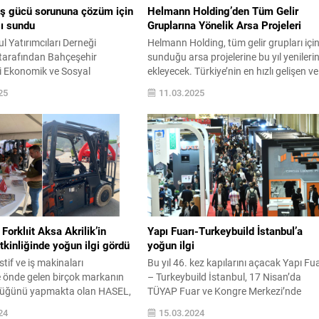
ş gücü sorununa çözüm için
Helmann Holding’den Tüm Gelir
sı sundu
Gruplarına Yönelik Arsa Projeleri
 Yatırımcıları Derneği
Helmann Holding, tüm gelir grupları içi
arafından Bahçeşehir
sunduğu arsa projelerine bu yıl yenilerin
si Ekonomik ve Sosyal
ekleyecek. Türkiye’nin en hızlı gelişen ve
ar Merkezi’ne (BETAM)
en çok talep gören bölgelerinde 22
25
11.03.2025
“İnşaat Sektörü ve İş Gücü
yıldır gayrimenkul projeleri
: Türkiye’24” araştırmasının
geliştiren Helmann, bu alandaki
 Şubat’ta İstanbul Divan
faaliyetlerini artırarak sürdürüyor. Kon
enlenen basın toplantısında
sektöründe geliştirdiği çevreci ve kalitel
 GYODER Başkanı Neşecan
projelerle öne çıkan şirket, son yıllarda
Ü Konut ve Yapı Uygulama ve
markalı arsa üretimiyle de adını
Merkezi Müdürü Doç. Dr.
duyurmaya başladı. Antalya,
doğan, Bahçeşehir...
Afyonkarahisar...
Forklıit Aksa Akrilik’in
Yapı Fuarı-Turkeybuild İstanbul’a
tkinliğinde yoğun ilgi gördü
yoğun ilgi
stif ve iş makinaları
Bu yıl 46. kez kapılarını açacak Yapı Fua
 önde gelen birçok markanın
– Turkeybuild İstanbul, 17 Nisan’da
rlüğünü yapmakta olan HASEL,
TÜYAP Fuar ve Kongre Merkezi’nde
k’in güvenlik etkinliğinde Linde
başlıyor. Almanya, Rusya, Birleşik Arap
24
15.03.2024