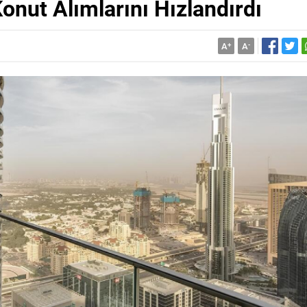
onut Alımlarını Hızlandırdı
A
+
A
-