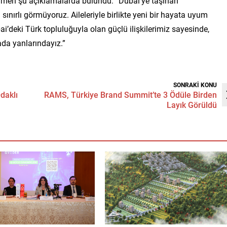
n Çimen şu açıklamalarda bulundu: “Dubai’ye taşınan
 sınırlı görmüyoruz. Aileleriyle birlikte yeni bir hayata uyum
’deki Türk topluluğuyla olan güçlü ilişkilerimiz sayesinde,
ada yanlarındayız.”
SONRAKİ KONU
daklı
RAMS, Türkiye Brand Summit’te 3 Ödüle Birden
Layık Görüldü