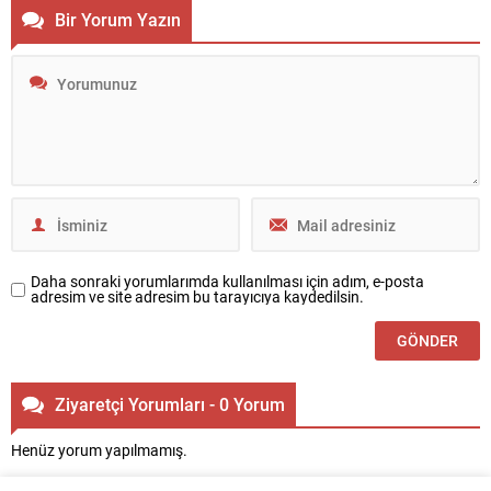
Ödülleri’nde “Bölgemizde
hedefin startını veren şirket,
Bir Yorum Yazın
Yükselen En İyi Marka” ödülünün
Kâğıthane ve Kartal’da 2 projeye
sahibi oldu. Konuyla ilgili
başladı. Proje aşamasında ve
değerlendirmede bulunan Siltaş
sonrasında yüzde 100
Yapı Yönetim Kurulu Başkan
kazandırma taahhüdü veren
Yardımcısı Murat Özdemir,
şirketin Kâğıthane’deki projesinde
gerçekleştirdikleri...
yaşam...
Daha sonraki yorumlarımda kullanılması için adım, e-posta
adresim ve site adresim bu tarayıcıya kaydedilsin.
Ziyaretçi Yorumları - 0 Yorum
Henüz yorum yapılmamış.