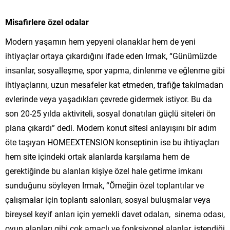
Misafirlere özel odalar
Modern yaşamın hem yepyeni olanaklar hem de yeni
ihtiyaçlar ortaya çıkardığını ifade eden Irmak, “Günümüzde
insanlar, sosyalleşme, spor yapma, dinlenme ve eğlenme gibi
ihtiyaçlarını, uzun mesafeler kat etmeden, trafiğe takılmadan
evlerinde veya yaşadıkları çevrede gidermek istiyor. Bu da
son 20-25 yılda aktiviteli, sosyal donatıları güçlü siteleri ön
plana çıkardı” dedi. Modern konut sitesi anlayışını bir adım
öte taşıyan HOMEEXTENSION konseptinin ise bu ihtiyaçları
hem site içindeki ortak alanlarda karşılama hem de
gerektiğinde bu alanları kişiye özel hale getirme imkanı
sunduğunu söyleyen Irmak, “Örneğin özel toplantılar ve
çalışmalar için toplantı salonları, sosyal buluşmalar veya
bireysel keyif anları için yemekli davet odaları, sinema odası,
oyun alanları gibi çok amaçlı ve fonksiyonel alanlar, istendiği