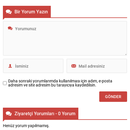
içindeki prestijli projesi Siltaş
inşaat alanında yükselmeye
Korupark, taahhüt süresinden
başladı. 12 deluxe villadan oluşan
Bir Yorum Yazın
beş ay önce tamamlandı.
projede her villanın özel bahçesi
Benzersiz mimarisiyle dikkat
ve özel havuzu bulunuyor.
çeken ve 114 daire ile 9 villadan
Estetiğin ve kalitenin buluştuğu
oluşan Siltaş Korupark’tan ev
proje, orman manzarasıyla doğa
sahibi olanlar dairelerine...
ile iç içe ayrıcalıklı...
Daha sonraki yorumlarımda kullanılması için adım, e-posta
adresim ve site adresim bu tarayıcıya kaydedilsin.
Ziyaretçi Yorumları - 0 Yorum
Henüz yorum yapılmamış.