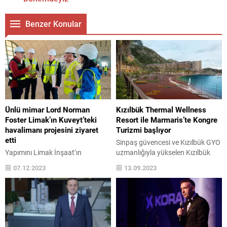
Benzer Konular
Ünlü mimar Lord Norman
Kızılbük Thermal Wellness
Foster Limak’ın Kuveyt’teki
Resort ile Marmaris’te Kongre
havalimanı projesini ziyaret
Turizmi başlıyor
etti
Sinpaş güvencesi ve Kızılbük GYO
Yapımını Limak İnşaat’ın
uzmanlığıyla yükselen Kızılbük
üstlendiği Kuveyt Uluslararası
Thermal Wellness Resort projesi,
07.12.2023
13.09.2023
Havalimanı Terminal 2 (T2)
balo ve konferans salonlarından
binasını tasarlayan dünyaca ünlü
oluşan yaklaşık 950 kişi kapasiteli
mimar Lord Norman Robert
kongre merkezi ile Marmaris,
Foster, yapımı devam eden projeyi
turizm sezonu dışında da binlerce
yerinde inceledi. Dünyanın önde
ziyaretçiyi ağırlayacak. Kızılbük
gelen mimarlarından olan,
Thermal Wellness Resort projesi,