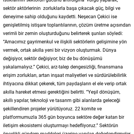
sektör aktörlerinin zorluklarla başa çıkacak güç, bilgi ve
deneyime sahip olduğunu kaydetti. Neşecan Çekici ise
genişletilmiş istişare toplantılarının, çözüm üretme açısından
verimli bir zemin oluşturduğunu belirterek şunları söyledi:
“Amacımız gayrimenkul ve ilişkili sektörlerin gelişimine yön
vermek, ortak akılla yeni bir vizyon oluşturmak. Dünya
değişiyor, sektör değişiyor; biz de bu dönüşümü
yakalamalıyız.” Çekici, arz-talep dengesizliği, finansmana
erişim zorlukları, artan inşaat maliyetleri ve sürdürülebilirlik
ihtiyacına dikkat çekerek, tüm paydaşların el ele verip ortak
akılla hareket etmesi gerektiğini belirtti. “Yeşil dönüşüm,
akıllı yapılar, teknoloji ve tasarım gibi alanlarda geleceği
şekillendiren projeler yürütüyoruz. 22 komite ve
platformumuzla 365 gün boyunca sektöre değer katan bir
iletişim ekosistemi oluşturmayı hedefliyoruz.” Sektörün
öncelikli gündem maddeleri üzerine yapılan değerlendirmeler