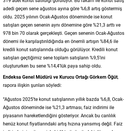
319 adet konut satıldığı görülüyor. Bu rakam ile konut satış
adedi geçen sene ağustos ayına göre %6,8 artış göstermiş
oldu. 2025 yılının Ocak-Ağustos döneminde ise konut
satışları geçen senenin aynı dönemine göre %21,3 arttı ve
978 bin 70 olarak gerçekleşti. Geçen senenin Ocak-Ağustos
dönemi ile karşılaştırıldığında en önemli artışın %84,6 ile
kredili konut satışlarında olduğu görülüyor. Kredili konut
satışları geçtiğimiz sene toplam satışların %9,5’ini
oluştururken bu sene %14,4’lük paya sahip oldu.
Endeksa Genel Müdürü ve Kurucu Ortağı Görkem Öğüt
,
rapora ilişkin şunları söyledi:
“Ağustos 2025’te konut satışlarının yıllık bazda %6,8, Ocak-
Ağustos döneminde ise %21,3 artması, faiz indirimi ile
piyasanın hareketlendiğini gösteriyor. Ancak bu canlılık
henüz konut fiyatlarındaki artış hızına yansımış değil. Faiz