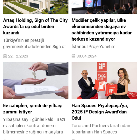
Artaş Holding, Sign of The City
Modüler çelik yapılar, ülke
Awards’ta üç ödül birden
ekonomisinden doğaya ev
kazandı
sahibinden yatırımcıya kadar
herkese kazandırıyor
Türkiye’nin en prestijli
gayrimenkul ödüllerinden Sign of
İstanbul Proje Yönetim
The City Awards’ta 2023’ün “En
Derneği’nin düzenlediği 7. İnşaat
22.12.2023
30.04.2024
İyi Turizm Yapısı” ödülüne Artaş
Yönetimi Zirvesi’nde
Holding’in Erciyes’teki oteli
sürdürülebilirlikten yeni nesil
Radisson Blu Hotel Mount Erciyes
uygulamalara, inovasyona kadar
layık görüldü. Artaş Holding
sektörün geleceği tüm yönleriyle
ayrıca “En İyi Eğitim Binası” ve “En
masaya yatırıldı. Zirvenin
İyi Sosyo-Kültürel Yapı”
konuşmacılarından Türk Yapısal
kategorilerinde de ödül aldı.
Çelik Derneği Yönetim Kurulu
Yarım asra yaklaşan tecrübesi
Başkan Yardımcısı ve Consera
Ev sahipleri, şimdi de yılbaşı
Han Spaces Piyalepaşa’ya,
ve...
Kurucusu Melih Şimşek,
zammı istiyor
2025 iF Design Award’dan
Türkiye’nin inşaat malzemesini
Ödül
Yılbaşına sayılı günler kaldı. Bazı
değil, inşaatı ihraç eden lider bir
ev sahipleri, kontrat dönemi
Toros and Partners tarafından
ülke haline gelebilmesi için
bitmemesine rağmen maaşlara
tasarlanan Han Spaces
modüler...
yapılacak zamları gerekçe
Piyalepaşa, 66 ülkeden yaklaşık