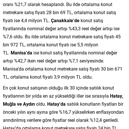
oranı %21,7 olarak hesaplandı. Bu ilde ortalama konut
metrekare satış fiyatı 28 bin 69 TL, ortalama konut satış
fiyatı ise 4,4 milyon TL.
Çanakkale’de
konut satış
fiyatlarında nominal değer artışı %43,3 reel değer artışı ise
%7,6 oldu. Bu ilde ortalama konut metrekare satış fiyatı 45
bin 972 TL, ortalama konut fiyatı ise 5,5 milyon
TL.
Manisa’da
ise konut satış fiyatlarında nominal değer
artışı %42,7 iken reel değer artışı %7,1 seviyesinde.
Manisa’da ortalama konut metrekare satış fiyatı 30 bin 671
TL, ortalama konut fiyatı 3,9 milyon TL oldu.
En çok konut satışının olduğu ilk 30 içinde satılık konut
fiyatlarının bir yılda en az yükseldiği iller ise sırasıyla
Hatay,
Muğla ve Aydın
oldu.
Hatay’da
satılık konutların fiyatları bir
önceki yılın aynı ayına göre %16,7 yükselirken enflasyondan
arındırılmış verilere göre fiyatlar reel olarak %12,4 geriledi.
Hatay’da ortalama konut metrekare satış fiyatı 24 bin TL,