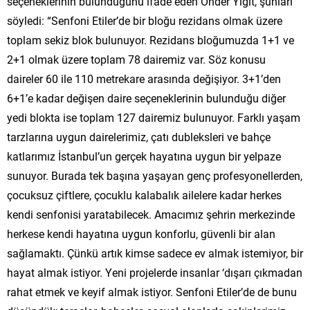
seçeneklerinin bulunduğunu ifade eden Önder Yiğit, şunları
söyledi: “Senfoni Etiler’de bir bloğu rezidans olmak üzere
toplam sekiz blok bulunuyor. Rezidans bloğumuzda 1+1 ve
2+1 olmak üzere toplam 78 dairemiz var. Söz konusu
daireler 60 ile 110 metrekare arasında değişiyor. 3+1’den
6+1’e kadar değişen daire seçeneklerinin bulunduğu diğer
yedi blokta ise toplam 127 dairemiz bulunuyor. Farklı yaşam
tarzlarına uygun dairelerimiz, çatı dubleksleri ve bahçe
katlarımız İstanbul’un gerçek hayatına uygun bir yelpaze
sunuyor. Burada tek başına yaşayan genç profesyonellerden,
çocuksuz çiftlere, çocuklu kalabalık ailelere kadar herkes
kendi senfonisi yaratabilecek. Amacımız şehrin merkezinde
herkese kendi hayatına uygun konforlu, güvenli bir alan
sağlamaktı. Çünkü artık kimse sadece ev almak istemiyor, bir
hayat almak istiyor. Yeni projelerde insanlar ‘dışarı çıkmadan
rahat etmek ve keyif almak istiyor. Senfoni Etiler’de de bunu