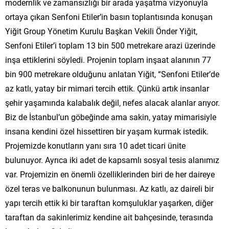
modernlik ve zamansızlığı bir arada yaşatma vizyonuyla
ortaya çıkan Senfoni Etiler’in basın toplantısında konuşan
Yiğit Group Yönetim Kurulu Başkan Vekili Önder Yiğit,
Senfoni Etiler’i toplam 13 bin 500 metrekare arazi üzerinde
inşa ettiklerini söyledi. Projenin toplam inşaat alanının 77
bin 900 metrekare olduğunu anlatan Yiğit, “Senfoni Etiler’de
az katlı, yatay bir mimari tercih ettik. Çünkü artık insanlar
şehir yaşamında kalabalık değil, nefes alacak alanlar arıyor.
Biz de İstanbul’un göbeğinde ama sakin, yatay mimarisiyle
insana kendini özel hissettiren bir yaşam kurmak istedik.
Projemizde konutların yanı sıra 10 adet ticari ünite
bulunuyor. Ayrıca iki adet de kapsamlı sosyal tesis alanımız
var. Projemizin en önemli özelliklerinden biri de her daireye
özel teras ve balkonunun bulunması. Az katlı, az daireli bir
yapı tercih ettik ki bir taraftan komşuluklar yaşarken, diğer
taraftan da sakinlerimiz kendine ait bahçesinde, terasında