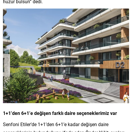
huzur bulsun” dedi.
1+1’den 6+1’e değişen farklı
daire se
çeneklerimiz var
Senfoni Etiler’de 1+1’den 6+1’e kadar değişen daire