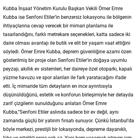
Kubba İnşaat Yönetim Kurulu Başkan Vekili Ömer Emre
Kubba ise Senfoni Etiler’in benzersiz lokasyonu ile bölgenin
ihtiyaçlarına cevap verecek bir mimari planlama ile
tasarlandığını, farklı metrekare seçenekleri, katta sadece iki
daire olması avantajı ile butik ve elit bir yaşam vaat ettiğini
söyledi. Ömer Emre Kubba, deprem güvenliğine azami özen
gösterilmiş bir proje olan Senfoni Etiler’in doğaya uyumlu
peyzajı, akıllık ev sistemleri, her daireye özel otoparkı, kapalı
yüzme havuzu ve spor alanları ile fark yaratacağını ifade
etti. İç mimaride tüm detayların en ince ayrıntısıyla
düşünüldüğünü, estetik ve konforun birleşimiyle her detayda
zarif çizgilerin sunulduğunu anlatan Ömer Emre
Kubba,“Senfoni Etiler aslında sadece bir ev değil, aynı
zamanda güçlü bir yatırım fırsatı sunuyor. Çünkü İstanbul’da
böyle merkezi, prestijli bir lokasyonda, depreme dayanıklı,
lüks ve nitelikli proje çok az. Yani hem yaşamak isteyen için