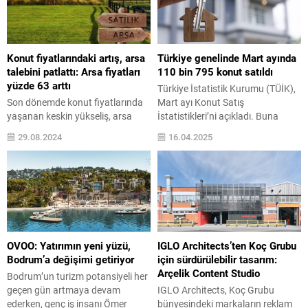
Konut fiyatlarındaki artış, arsa
Türkiye genelinde Mart ayında
talebini patlattı: Arsa fiyatları
110 bin 795 konut satıldı
yüzde 63 arttı
Türkiye İstatistik Kurumu (TÜİK),
Son dönemde konut fiyatlarında
Mart ayı Konut Satış
yaşanan keskin yükseliş, arsa
İstatistikleri’ni açıkladı. Buna
talebini önemli ölçüde artırdı.
göre, Türkiye genelinde konut
29.08.2024
16.04.2025
Gayrimenkul sektöründe yaşanan
satışları Mart ayında bir önceki
bu değişim, yatırımcıları ve alıcıları
yılın aynı ayına göre yüzde 5,1
yeni arayışlara yönlendiriyor. Arsa
oranında artarak 110 bin 795
fiyatları, son bir yıl içinde yüzde 63
oldu. Konut satış sayısının en
oranında artarken, bu talep artışı
fazla olduğu iller sırasıyla 19 bin
ilan sayılarında da kendini
820 ile İstanbul, 10 bin 203 ile
gösterdi. Son altı ayda arsa
Ankara...
ilanlarında yüzde 25’lik bir artış...
OVOO: Yatırımın yeni yüzü,
IGLO Architects’ten Koç Grubu
Bodrum’a değişimi getiriyor
için sürdürülebilir tasarım:
Arçelik Content Studio
Bodrum’un turizm potansiyeli her
geçen gün artmaya devam
IGLO Architects, Koç Grubu
ederken, genç iş insanı Ömer
bünyesindeki markaların reklam