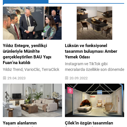
Yıldız Entegre, yenilikçi
​Lüksün ve fonksiyonel
ürünleriyle Münih’te
tasarımın buluşması Amber
gerçekleştirilen BAU Yapı
Yemek Odası
Fuarı’na katıldı
Instagram ve TikTok gibi
Yıldız Trend, VarioClic, TerraClick
mecralarda özellikle son dönemde
ve VarioDor markalarıyla 17-22
diyet ve benzeri sağlık konularının
29.04.2023
20.09.2022
Nisan tarihleri arasında Münih’te
ele alındığınına çok sık rastlıyoruz.
gerçekleşen, yapı ve inşaat
Pek çok ...
alanında dünyanın en büyük
fuarlarından BAU Yapı Fuarı’na
katılan Yıldız Entegre,
katılımcıların yoğun ilgisiyle
karşılaştı. Orman ürünleri
sektöründe en büyük üreticilerden
Yaşam alanlarının
Çilek’in özgün tasarımları
biri olan Yıldız Entegre, dünyanın