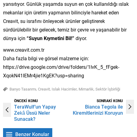
yansıtıyor. Günlük yaşamda suyun en çok kullanıldığı ıslak
mekanlar için üretim yapmanın bilinciyle hareket eden
Creavit, su israfını önleyecek ürünler geliştirerek
sürdürülebilir bir gelecek, temiz bir çevre ve yaşanabilir bir
dünya için
“Suyun Kıymetini Bil!”
diyor.
www.creavit.com.tr
Daha fazla bilgi ve görsel malzeme için:
https://drive.google.com/drive/folders/1IvK_5_fFgek-
XqokN41IEMr4jie1KgEK?usp=sharing
,
,
,
,
Banyo Tasarımı
Creavit
Islak Hacimler
Mimarlık
Sektör İşbirliği
ÖNCEKİ KONU
SONRAKİ KONU
TeraWulf’un Yapay
Bianca Tegola ile
Zekâ Üssü Neler
Kiremitlerinizi Koruyun
Sunacak?
Benzer Konular