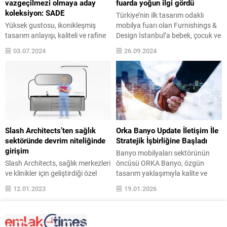
vazgeçilmezi olmaya aday
fuarda yoğun ilgi gördü
önemli yapı ve inşaat fuarlarından
koleksiyon: SADE
Türkiye’nin ilk tasarım odaklı
BAU...
Yüksek gustosu, ikonikleşmiş
mobilya fuarı olan Furnishings &
tasarım anlayışı, kaliteli ve rafine
Design İstanbul’a bebek, çocuk ve
üretimiyle müşteri memnuniyetini
genç odası kategorisinde katılan
03.07.2024
26.09.2024
en üst seviyede tutmayı başaran
tek firma olan Çilek Mobilya’nın
Coastal Homes, yeni koleksiyonu
standı damga vurdu. Uluslararası
SADE’yi dekorasyon tutkunlarının
tasarım ödüllü Koza Beşik ile
beğenisine sunuyor. Modern
Teddy Karyola ve Maceracı
yaşam alanlarına minimalist ve
Karyola tasarımları yoğun ilgi
huzur verici bir estetik
gördü. Mobilya Dernekleri
kazandırmayı hedefleyen
Federasyonu (MOSFED)
koleksiyon, işlevsellik ile şıklığı
tarafından düzenlenen ve
Slash Architects’ten sağlık
Orka Banyo Update İletişim İle
mükemmel bir dengede
Türkiye’nin...
sektöründe devrim niteliğinde
Stratejik İşbirliğine Başladı
buluşturuyor. Coastal Homes’un
girişim
Banyo mobilyaları sektörünün
yeni koleksiyonu
Slash Architects, sağlık merkezleri
öncüsü ORKA Banyo, özgün
SADE; Sofistike,...
ve klinikler için geliştirdiği özel
tasarım yaklaşımıyla kalite ve
tasarlanmış mobilya markası
fonksiyonelliği bir araya getirerek
12.01.2023
19.01.2026
SLASH ile sağlık sektöründe çok
yaşam alanlarına değer katmaya
önemi bir boşluğu dolduruyor.
devam ediyor. Stratejik iletişim
SLASH koleksiyonunda yer alan
danışmanlığı hizmetleri
ikonik, zamansız ve akıllı
kapsamında UPDATE İletişim ile