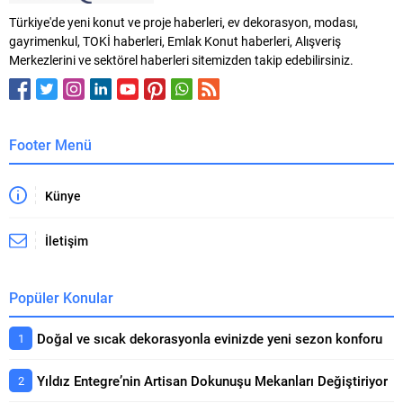
teknolojilere sahip mobilya
işbirliğine imza attı. Yarım asra
Türkiye'de yeni konut ve proje haberleri, ev dekorasyon, modası,
tasarımları, kliniklerin estetikten
yaklaşan deneyimiyle banyo
gayrimenkul, TOKİ haberleri, Emlak Konut haberleri, Alışveriş
vazgeçmeden tüm
mobilyaları alanında uzmanlaşan
Merkezlerini ve sektörel haberleri sitemizden takip edebilirsiniz.
gereksinimlerini
ORKA Banyo, zamansız tasarım
karşılayabilmelerini sağlıyor.
anlayışı, kullanıcı ihtiyaçlarına
Mimar Şule
odaklanan fonksiyonel
Ertürk liderliğindeki Slash
çözümleri...
Architects, onlarca seçkin sağlık
Footer Menü
projesi tasarlayarak elde...
Künye
İletişim
Popüler Konular
Doğal ve sıcak dekorasyonla evinizde yeni sezon konforu
Yıldız Entegre’nin Artisan Dokunuşu Mekanları Değiştiriyor