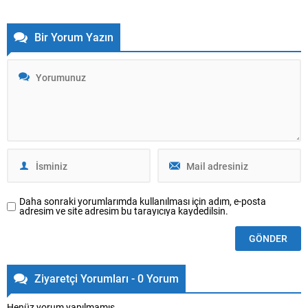
düzenlediği “Yılın Mutfağı 2023”
teknoloji uygulamalarıyla
yarışmasının sonuçları açıklandı.
entegrasyonlarıyla ön plana
İnovatif ve yenilikçi mutfak
çıkıyor Hayata geçirdiği
Bir Yorum Yazın
tasarımlarıyla adından söz ettiren
uygulamaları, global tasarım
Bodrum Mutfak Mobilya,
vizyonu ve ürünleriyle mobilya
benzersiz bir stile sahip iki mutfak
sektörünün lideri Kelebek Mobilya,
modeli ile yarışmada ilk 3 sırada
faaliyete geçirdiği yenilikçi
yer aldı. Bodrum’un ilk hazır
projeleriyle öncü mobilya markası
mutfak...
olmaya devam ediyor. Estetik ve
işlevselliği bir arada sunan
ürünlerle yaşam...
Daha sonraki yorumlarımda kullanılması için adım, e-posta
adresim ve site adresim bu tarayıcıya kaydedilsin.
Ziyaretçi Yorumları - 0 Yorum
Henüz yorum yapılmamış.