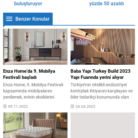
buluşturuyor
yüzde 50 azaldı
Benzer Konular
Enza Home’da 9. Mobilya
Baba Yapı Turkey Build 2023
Festivali başladı
Yapı Fuarında yerini alıyor
Enza Home, 9. Mobilya Festivali
Türkiye’nin nitelikli endüstriyel
kapsamında mobilyalarını
kontrplak ihtiyacını karşılayan ve
yenilemek, evinin eksiklerini
lider tedarikçi konumunda olan
tamamlamak isteyenler için
Baba Yapı 26-29 Nisan tarihleri
09.11.2022
24.04.2023
kaçırılmayacak fırsatlar sunuyor.
arasında Tüyap’da gerçekleşecek
Bir mobilyadan daha fazlasını
olan sektörün en büyük fuarında
arayanlara benzersiz tasarımlar
4 no’lu salon ve 4421 no’lu
sunan Enza Home, düzenli olarak
stantta yerini alacak. Sahibi
yılda bir kere gerçekleştirdiği
olduğu KONTRAFORMve