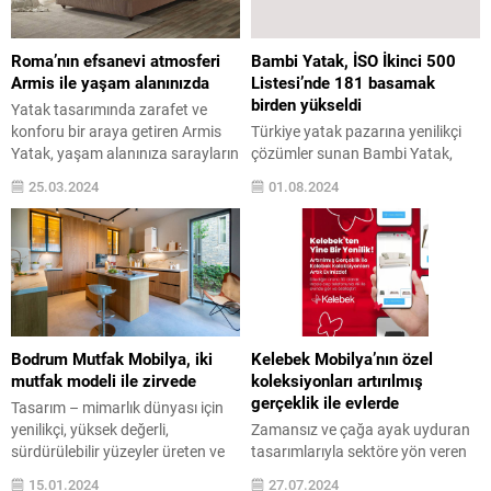
Mobilya Festivali’nin
dağıtımını yaptığı RIGA, UPG,
dokuzuncusunu başlattı. 1-30
TEKCOM, TULSA ve PAGED
Kasım tarihleri arasında
markalı ürünleri eksiksiz ürün
Roma’nın efsanevi atmosferi
Bambi Yatak, İSO İkinci 500
düzenlenen 9. Mobilya Festivali
yelpazesi ile...
Armis ile yaşam alanınızda
Listesi’nde 181 basamak
kapsamında tüm mobilya, halı...
birden yükseldi
Yatak tasarımında zarafet ve
konforu bir araya getiren Armis
Türkiye yatak pazarına yenilikçi
Yatak, yaşam alanınıza sarayların
çözümler sunan Bambi Yatak,
ihtişamlı atmosferini taşıyor.
2022’de 288’inci sırada yer aldığı
25.03.2024
01.08.2024
Kadife lüks kumaşı ve zengin
İstanbul Sanayi Odası (İSO) İkinci
dokusuyla beğeniye sunulan
500 Listesi’nde 2023’te 181
Armis’in Hermes yatak modeli,
basamak birden yükselerek 107.
Roma mitolojisindeki yansıması
sıraya yerleşti. Uykuyu sanata
olan Merkür’ün parlaklığını
dönüştüren çözümlerle Türkiye
taşıyor. Güneşin ışıklarıyla
yatak sektörünün
parlayan Hermes yatak modeli,
öncülerinden Bambi Yatak,
Armis’in güneşin sunduğu zengin
İstanbul Sanayi Odası tarafından
Bodrum Mutfak Mobilya, iki
Kelebek Mobilya’nın özel
tasarımı yaşam alanınıza
düzenlenen Türkiye’nin İkinci 500
mutfak modeli ile zirvede
koleksiyonları artırılmış
yansıtıyor. Sadece...
Büyük Sanayi Kuruluşu
gerçeklik ile evlerde
Tasarım – mimarlık dünyası için
Araştırması’nın 2023...
yenilikçi, yüksek değerli,
Zamansız ve çağa ayak uyduran
sürdürülebilir yüzeyler üreten ve
tasarımlarıyla sektöre yön veren
dağıtan Cosentino’nun
Kelebek Mobilya, yeni nesil
15.01.2024
27.07.2024