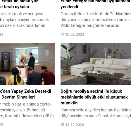
Yatak ile sıcak yaz
Yıldız Entegre’nin mobil uygulaması
e ferah uykular
yenilendi
nizi artırmak ve her gece
Orman ürünleri sektöründe Türkiye’nin 
i bir uyku deneyimi yaşamak
dünyanın en büyük üreticilerden biri ol
için özel olarak tasarlanan
Yıldız Entegre, müşterilerine ürün
k’ın Max Sleep yatak modeli,
tercihinde büyük kolaylık sağlayan mob
24
10.02.2024
asarımı ve yenilikçi
uygulamasını yeniledi. Uygulamaya
ri ile öne çıkıyor. Vücudun doğal
eklenen interaktif özellikler kullanıcılara
mükemmel uyum sağlayan
ürünleri sanal ortamda deneme,
x Sleep yatak modeli, sırt,
mekansal bütünlüğü görselleştirme ve
l desteği sunarak olası
kişisel tercihlerine uygun seçenekler
ların engellenmesine...
sunma konusunda büyük avantaj
sağlıyor. Yıldız Entegre, müşterileri ve
tüm...
o’dan Yapay Zeka Destekli
Doğru mobilya seçimi ile küçük
 Devrim Sinyalleri
mekânlarda büyük etki oluşturmak
mümkün
 mobilyaları alanında çeyrek
deneyimiyle sektör öncüsü
İlhamını evde geçirilen her anı özel kılm
, Karabük Üniversitesi (KBÜ)
düşüncesinden alan Coastal Homes, şı
eştirdiği akademi ve sanayi
işlevsel ve konforlu yaşam alanları
26
14.12.2023
unu güçlendiren iş birliği
yaratmak için mekâna özel çözümler