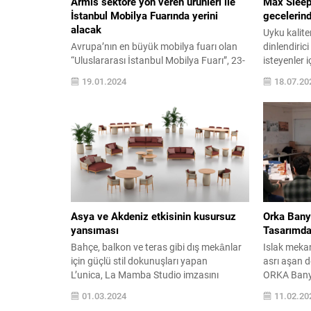
Armis sektöre yön veren ürünleri ile
Max Sleep 
İstanbul Mobilya Fuarında yerini
gecelerind
alacak
Uyku kalite
Avrupa’nın en büyük mobilya fuarı olan
dinlendiric
“Uluslararası İstanbul Mobilya Fuarı”, 23-
isteyenler 
28 Ocak 2023 tarihleri arasında tüm
Armis Yata
19.01.2024
18.07.20
dünyadan binlerce alıcının katılımı ile
ergonomik t
gerçekleştirilecek. Kullanıcıların
teknolojile
ihtiyaçlarına yanıt veren ürünlerinin yanı
yapısına 
sıra ev tekstili ve döşemeli ürün grupları
Armis’in Ma
ile öne çıkan Armis, İstanbul Fuar
boyun ve be
Merkezi’nde (Yeşilköy) 2.hol 234 numaralı
rahatsızlık
stantta yerini alacak. 2023...
Asya ve Akdeniz etkisinin kusursuz
Orka Bany
yansıması
Tasarımda
Bahçe, balkon ve teras gibi dış mekânlar
Islak mekan
için güçlü stil dokunuşları yapan
asrı aşan 
L’unica, La Mamba Studio imzasını
ORKA Banyo
taşıyan Otazen Grao koleksiyonunu bu yıl
ile gerçekl
01.03.2024
11.02.20
ilk kez açık hava tutkunlarının beğenisine
entegrasyon