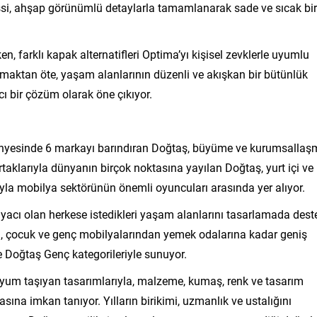
hissi, ahşap görünümlü detaylarla tamamlanarak sade ve sıcak bir
n, farklı kapak alternatifleri Optima’yı kişisel zevklerle uyumlu
olmaktan öte, yaşam alanlarının düzenli ve akışkan bir bütünlük
 bir çözüm olarak öne çıkıyor.
ünyesinde 6 markayı barındıran Doğtaş, büyüme ve kurumsallaş
ortaklarıyla dünyanın birçok noktasına yayılan Doğtaş, yurt içi ve
la mobilya sektörünün önemli oyuncuları arasında yer alıyor.
tiyacı olan herkese istedikleri yaşam alanlarını tasarlamada dest
, çocuk ve genç mobilyalarından yemek odalarına kadar geniş
Doğtaş Genç kategorileriyle sunuyor.
uyum taşıyan tasarımlarıyla, malzeme, kumaş, renk ve tasarım
ına imkan tanıyor. Yılların birikimi, uzmanlık ve ustalığını