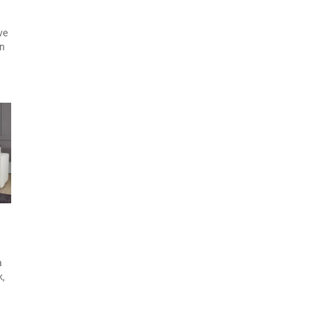
ve
an
il
,
a
k,