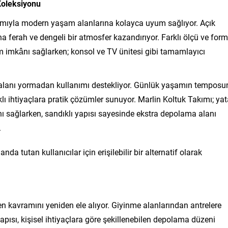
Koleksiyonu
arımıyla modern yaşam alanlarına kolayca uyum sağlıyor. Açık
 ferah ve dengeli bir atmosfer kazandırıyor. Farklı ölçü ve form
im imkânı sağlarken; konsol ve TV ünitesi gibi tamamlayıcı
 alanı yormadan kullanımı destekliyor. Günlük yaşamın temposu
lı ihtiyaçlara pratik çözümler sunuyor. Marlin Koltuk Takımı; ya
nı sağlarken, sandıklı yapısı sayesinde ekstra depolama alanı
.
nda tutan kullanıcılar için erişilebilir bir alternatif olarak
 kavramını yeniden ele alıyor. Giyinme alanlarından antrelere
ısı, kişisel ihtiyaçlara göre şekillenebilen depolama düzeni