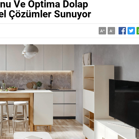
onu Ve Optima Dolap
nel Çözümler Sunuyor
A
+
A
-