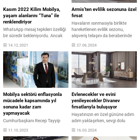
Kasım 2022 Kilim Mobilya,
Armis’ten evlilik sezonuna özel
yaşam alanlarını “Tuna” ile
fırsat
renklendiriyor
Havaların ısınmasıyla birlikte
WhatsApp mesaj tepkileri özelliği
hareketlenen evlilik sezonu,
bir süredir bekleniyordu. Ancak
alışveriş telaşını da beraberinde
şirket tarafından konuyla ilgili
getiriyor. Yeni başlangıçlara
14.12.2021
27.06.2024
uzun süre ses seda çıkmamıştı.
hazırlanan ve evlilik heyecanı
Bugün ise ...
yaşayan çiftler için Armis, özel bir
kampanya başlattı. Armis’in
sunduğu yatak, baza ve başlıktan
oluşan Max Sleep Pedli Yatak Seti,
9.990 TL’den başlayan fiyatlarla
satışa sunuluyor. Rahatlık ve
konforu için özenle tasarlanan
Mobilya sektörü enflasyonla
Evlenecekler ve evini
Max Sleep...
mücadele kapsamında yıl
yenileyecekler Divanev
sonuna kadar zam
fırsatlarıyla buluşuyor
yapmayacak
Hayatınızın en özel gününe adım
Cumhurbaşkanı Recep Tayyip
adım yaklaşırken, sevgi dolu
Erdoğan’ın enflasyon ve hayat
yuvalarınızın dekorasyonunu
11.10.2023
16.03.2024
pahalılığı ile mücadele çağrısına
yapmak da bir o kadar heyecan
mobilya sektöründen destek
verici hale geliyor. Mart ayı