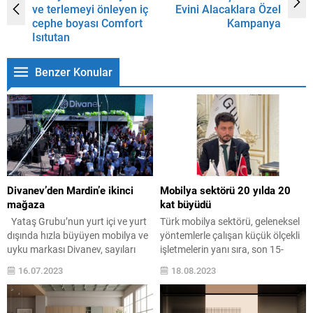
ve terlemeyi önleyen iç
Evini Alacaklara Özel
cephe boyası Comfort
Kampanya
Isıtutan
Benzer Konular
Divanev’den Mardin’e ikinci
Mobilya sektörü 20 yılda 20
mağaza
kat büyüdü
Yataş Grubu’nun yurt içi ve yurt
Türk mobilya sektörü, geleneksel
dışında hızla büyüyen mobilya ve
yöntemlerle çalışan küçük ölçekli
uyku markası Divanev, sayıları
işletmelerin yanı sıra, son 15-
hızla artan mağazalarına bir
20 yıllık süreçte fabrikasyon
16.07.2023
18.08.2023
yenisini daha ekledi ve
üretim yapan orta ve büyük
Mardin’de bulunan 1.400 m2
ölçekli işletmelerin sayısının arttığı
alana sahip yeni mağazasının
bir sektör. Sektör, ülke