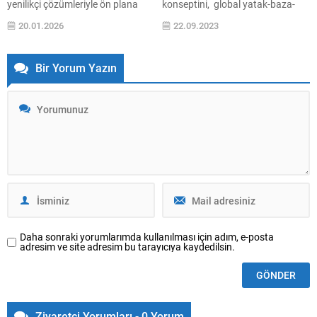
yenilikçi çözümleriyle ön plana
konseptini, global yatak-baza-
çıkarak, tasarım odaklı
başlık ve 2023-2024 sonbahar ev
20.01.2026
22.09.2023
yaklaşımını ve fonksiyonelliği
tekstili koleksiyonlarını 40 ülkeden
merkezine alan yaşam
İstanbul’a gelen bayilerine ilk kez
konseptlerini İstanbul’un seçkin
tanıttı. Türkiye’nin uyku
Bir Yorum Yazın
lokasyonlarından Kalamış ile
ürünlerinde kalite ve yenilikçi
buluşturuyor. Bağdat Caddesi’nin
teknolojiler denildiğinde akla gelen
prestijli hattı üzerinde hizmete
ilk markası Yataş Bedding, 40
açılan yeni satış noktası, geniş
ülkeden 100 bayisini yapılan
model yelpazesi ve detaylı teşhir
organizasyon kapsamında
alanıyla İntema deneyimini
İstanbul’da konuk etti. Yataş...
ziyaretçilerine en kapsamlı şekilde
sunuyor. Eczacıbaşı
Topluluğu’nun modüler...
Daha sonraki yorumlarımda kullanılması için adım, e-posta
adresim ve site adresim bu tarayıcıya kaydedilsin.
Ziyaretçi Yorumları - 0 Yorum