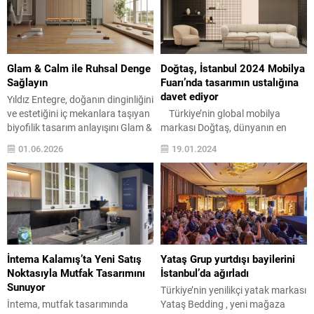
açılışını gerçekleştirdi. Yataş
ekonomisine katma değer ve
Grubu’nun yurt içi ve yurt dışında
istihdam sağlamakta, ayrıca
hızla büyüyen mobilya ve uyku
ihracat potansiyeli yüksek bir
markası Divanev, mobilya
sektör olarak
grubunun yanı...
dikkat çekiyor. Ankara Mobilya
Glam & Calm ile Ruhsal Denge
Doğtaş, İstanbul 2024 Mobilya
Üreticileri İhracatçıları Derneği
Sağlayın
Fuarı’nda tasarımın ustalığına
Başkanı (MOBİANDER) Yavuz
davet ediyor
Yıldız Entegre, doğanın dinginliğini
Güler “Türk mobilya sektörü; son
ve estetiğini iç mekanlara taşıyan
Türkiye’nin global mobilya
20...
biyofilik tasarım anlayışını Glam &
markası Doğtaş, dünyanın en
Calm ve VarioDor Mono Lake
önemli mobilya fuarlarından biri
01.06.2026
19.01.2024
koleksiyonlarıyla yaşam
olan IIFF 2024 İstanbul Mobilya
alanlarının merkezine yerleştiriyor.
Fuarı’na coşkuyla hazırlanıyor.
Modern yaşamın yoğun temposu,
Tasarımın ve ustalığın buluştuğu
insanları doğayla yeniden bağ
yeni koleksiyonları ile öne çıkan
kurabilecekleri huzurlu sığınaklar
Doğtaş, 2024 yılında trend olacak
aramaya yönlendiriyor. Bu
ürünlerini fuar kapsamında
arayışın iç mekanlardaki en güçlü
sergileyecek. 23-28 Ocak tarihleri
yansıması olan biyofilik tasarım,
arasında düzenlenecek olan IIFF
İntema Kalamış’ta Yeni Satış
Yataş Grup yurtdışı bayilerini
yalnızca bitkileri mekanlara...
2024 İstanbul Mobilya...
Noktasıyla Mutfak Tasarımını
İstanbul’da ağırladı
Sunuyor
Türkiye’nin yenilikçi yatak markası
İntema, mutfak tasarımında
Yataş Bedding , yeni mağaza