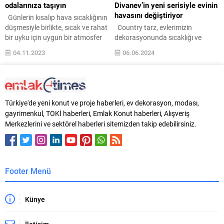
odalarınıza taşıyın
Divanev’in yeni serisiyle evinin
havasını değiştiriyor
Günlerin kısalıp hava sıcaklığının
düşmesiyle birlikte, sıcak ve rahat
Country tarz, evlerimizin
bir uyku için uygun bir atmosfer
dekorasyonunda sıcaklığı ve
yaratma zamanı olan sonbahar
rahatlığı hissettirerek ferah ve
04.11.2023
06.06.2024
mevsimi geldi. Türkiye’nin rahat
kullanışlı mekanlar yaratmayı
uyku markası LOVA Yatak,
amaçlar. Ahşap tonların ve açık
sonbaharın gelmesiyle birlikte
renklerin harmanlanmasıyla
yeni ürün koleksiyonuyla
oluşan country dekorasyona
müşterilerine mükemmel bir uyku
ilişkin ipuçları, Divanev ile
Türkiye'de yeni konut ve proje haberleri, ev dekorasyon, modası,
deneyimi sunmaya hazırlanıyor.
sizlerle… Son yıllarda
gayrimenkul, TOKİ haberleri, Emlak Konut haberleri, Alışveriş
Son teknoloji kullanılarak üretilen
dekorasyonda klasik country
Merkezlerini ve sektörel haberleri sitemizden takip edebilirsiniz.
ergonomik yatak tasarımları, şık...
tarzına modern bir yorum getiren
trendler ön plana çıkıyor. Siz de
evinizde sıcak ve samimi bir...
Footer Menü
Künye