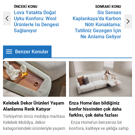
ÖNCEKİ KONU
SONRAKİ KONU
Lova Yatakta Doğal
Six Senses
Uyku Konforu: Wool
Kaplankaya’da Karbon
Ürünlerle Isı Dengesi
Nötr Konaklama:
Sağlanıyor
Tatiliniz Gezegen İçin
Ne Anlama Geliyor
Benzer Konular
Kelebek Dekor Ürünleri Yaşam
Enza Home’dan bildiğiniz
Alanlarına Renk Katıyor
konfor hissinden çok daha
farklısı, çok daha fazlası
Türkiye’nin öncü mobilya markası
Kelebek Mobilya, dekor
Enza Home’un benzersiz bir
kategorisindeki ürünleriyle yaşam
konfora, kaliteye ve şıklığa sahip
alanlarını tamamlıyor. Mobilya
Comfort Plus Koltuk Serisi, iç