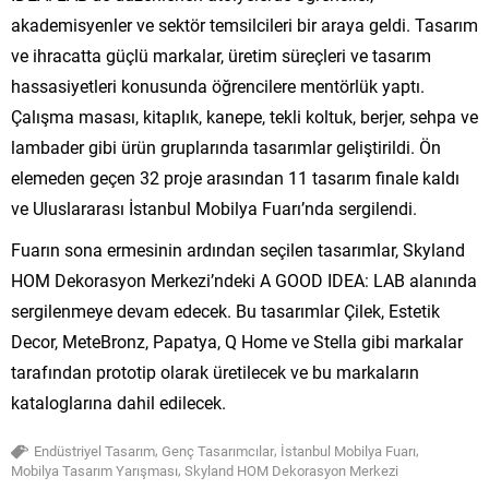
akademisyenler ve sektör temsilcileri bir araya geldi. Tasarım
ve ihracatta güçlü markalar, üretim süreçleri ve tasarım
hassasiyetleri konusunda öğrencilere mentörlük yaptı.
Çalışma masası, kitaplık, kanepe, tekli koltuk, berjer, sehpa ve
lambader gibi ürün gruplarında tasarımlar geliştirildi. Ön
elemeden geçen 32 proje arasından 11 tasarım finale kaldı
ve Uluslararası İstanbul Mobilya Fuarı’nda sergilendi.
Fuarın sona ermesinin ardından seçilen tasarımlar, Skyland
HOM Dekorasyon Merkezi’ndeki A GOOD IDEA: LAB alanında
sergilenmeye devam edecek. Bu tasarımlar Çilek, Estetik
Decor, MeteBronz, Papatya, Q Home ve Stella gibi markalar
tarafından prototip olarak üretilecek ve bu markaların
kataloglarına dahil edilecek.
,
,
,
Endüstriyel Tasarım
Genç Tasarımcılar
İstanbul Mobilya Fuarı
,
Mobilya Tasarım Yarışması
Skyland HOM Dekorasyon Merkezi