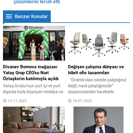
çözümlerini tercih etti
Benzer Konular
Divanev Bornova mağazası
Değişen çalışma dünyası ve
Yataş Grup CEO’su Nuri
hibrit ofis tasarımları
Öztaşkın’ın katılımıyla açıldı
“Önemli olan nerede çalıştığınız
Yataş Grubu’nun yurt içi ve yurt
değil, nasıl çalıştığınızdır”
dışında hızla büyüyen mobilya ve
düşüncesinden hareketle
uyku markası Divanev, sayıları
meydana getirilen hibrit çalışma
13.11.2023
18.07.2023
hızla artan mağazalarına bir
modeli, çalışma dünyasına yeni
yenisini daha ekledi ve
bir soluk getirdi ve birçok kişi
Bornova’da bulunan 1.800 m2
tarafından beğeniyle karşılandı.
alana sahip 116’ncı mağazasının
Bu durum ofis tasarımlarında
açılışını Yataş Grup CEO’su Nuri
daha samimi, aidiyet duygusunu