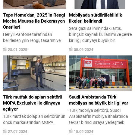
Öztaşkın, Bornova Belediye
geliştiren ve enerji dolu bir çizgi
Başkanı Mustafa İduğ ve şehrin
ediniminin yolunu açtı. Tüm
önde gelen isimlerinin katılımıyla
dünyayı etkileyen Covid – 19...
Tepe Home’dan, 2025’in Rengi
Mobilyada sürdürülebilirlik
gerçekleştirdi. ...
Mocha Mousse ile Dekorasyon
ilkeleri belirlendi
Önerileri
Sera gazı salınımındaki artış,
Her yıl Pantone tarafından
bilinçsiz kaynak kullanımı ve çevre
belirlenen yılın rengi, tasarım ve
kirliliği, dünyayı büyük bir
dekorasyon trendlerini
varoluşsal krizin eşiğine
28.01.2025
05.06.2024
şekillendirirken, 2025 yılının rengi
getirirken, sektörler geliştirdikleri
“Mocha Mousse” oldu. Sıcak
sürdürülebilirlik eylem planlarıyla
kahve tonlarını zarif bir
meydana gelen hasarları geri
modernlikle buluşturan Mocha
döndürmeye çalışıyor. Mobilya
Mousse, ev dekorasyonuna
Dernekleri Federasyonu –
sofistike ve davetkâr bir atmosfer
MOSFED Başkanı Ahmet Güleç,
katıyor. Mocha Mousse,
Dünya Çevre Günü dolayısıyla
kahverenginin yumuşak ve pastel
hazırladıkları çevreci yaklaşımları
Türk mutfak dolapları sektörü
Suudi Arabistan’da Türk
tonlarından ilham alan, güz ve
ve planlamaları anlattı. Ahmet
MOPA Exclusive ile dünyaya
mobilyasına büyük bir ilgi var
toprak dokusunu yansıtan bir...
Güleç, sekiz...
açılıyor
Türk mobilya sektörü, Suudi
Türk mutfak dolapları sektörünün
Arabistan’ın mobilya ithalatında
öncü markalarından MOPA
tekrar birinci sıraya yerleşmek
EXCLUSIVE, uluslararası büyüme
istiyor Türk mobilya sektörü,
27.07.2024
15.05.2024
stratejisinde yeni bir dönüm
eskiden beri en önemli pazarları