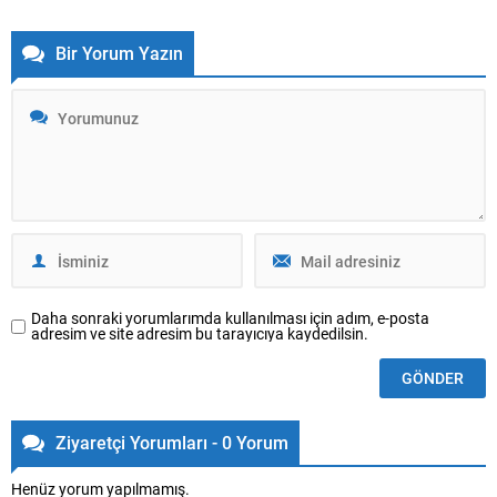
noktasına ulaşıyor. Şirket,
arasında yer alan Suudi
halihazırda dört kıtada
Arabistan’ın mobilya ithalatında
Bir Yorum Yazın
sürdürdüğü başarılı
tekrar birinci sıraya yerleşmek
operasyonlarını Orta Doğu’ya
istiyor. Türk mobilya ihracatçıları
taşıyarak, Dubai’de yeni bir
2023 yılında Suudi Arabistan’a
mağaza açmaya hazırlanıyor. Bu
ihracatını 41 milyon dolardan
hamle, MOPA EXCLUSIVE’in
yüzde 310 artışla 168 milyon
global marka olma yolundaki
dolara...
kararlılığını bir kez daha gözler
önüne seriyor. Dubai’de Prestijli
Konum:...
Daha sonraki yorumlarımda kullanılması için adım, e-posta
adresim ve site adresim bu tarayıcıya kaydedilsin.
Ziyaretçi Yorumları - 0 Yorum
Henüz yorum yapılmamış.