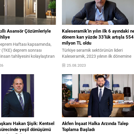
ıllı Asansör Çözümleriyle
Kaleseramik’in yılın ilk 6 ayındaki n
hliye
dönem karı yüzde 33’lük artışla 554
milyon TL oldu
eprem Haftası kapsamında,
r (TKE) deprem sonrası
Türkiye seramik sektörünün lideri
insan tahliyesini kolaylaştıran
Kaleseramik, 2023 yılının ilk dönemine
ı IoT teknolojilerini tanıttı. Bu
ilişkin finansal sonuçlarını açıkladı.
26
25.08.2023
sismik bir olay sonrası
Başarılı halk arz sürecinin ardından 27
 durumunu uzaktan analiz
Temmuz’dan itibaren Borsa İstanbul’d
rollü biçimde yeniden devreye
işlem görmeye başlayan Kaleseramik,
sağlıyor. Asansör, yürüyen
yurt içi satışlarının da pozitif katkısıyla
 kentsel mobilite alanında
yılın ilk dönemini finansal açıdan
ncü şirketlerinden TKE,
başarıyla geçti. 2023 yılının ilk 6 ayında
n depremdeki rolünü...
net dönem karını bir önceki...
şkanı Hakan Şişik: Kentsel
Akfen İnşaat Halka Arzında Talep
ürecinde yeşil dönüşümü
Toplama Başladı