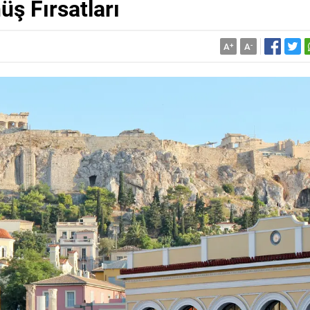
üş Fırsatları
A
+
A
-