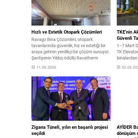
Hızlı ve Estetik Otopark Çözümleri
TKE’nin Ak
Güvenli Ta
Ravago Bina Çözümleri, otopark
tavanlarında güvenlik, hız ve estetiği bir
1–7 Mart D
araya getiren yenilikçi bir çözüm sunuyor.
TK Elevato
Şantiyenin Yıldızı ödüllü Ravatherm
binalardan 
Otopark/Tavan Levhası, yüksek basma
bulut tabanl
11.06.2026
02.03.20
mukavemeti, düşük ağırlığı ve dübelsiz
sistemler, 
uygulama avantajıyla hızlı, ekonomik ve
asansörün
dekoratif çözümler sağlıyor. İnşaat
ederek kont
sektöründe sürdürülebilirlik, yangın
alınmasını 
güvenliği ve uygulama verimliliği giderek
merdiven ve
önem kazanırken, projelerde kullanılan...
dünyanın ö
asansörleri
Zigana Tüneli, yılın en başarılı projesi
AYİDER Ba
seçildi
dönüşüm s