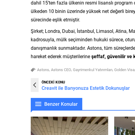
dahil 15’ten fazla ülkenin resmi lisanslı program
ülkeden 10 binin üzerinde yüksek net değerli bire
sürecinde eşlik etmiştir.
Şirket; Londra, Dubai, İstanbul, Limasol, Atina, Ma
kadrosuyla, mülk seçiminden hukuki sürece, otu
danışmanlık sunmaktadır. Astons, tüm süreçlerde 
hareket ederek müşterilerine
şeffaf, güvenilir ve
,
,
,
Astons
Astons CEO
Gayrimenkul Yatırımları
Golden Visa
ÖNCEKİ KONU
Creavit ile Banyonuza Estetik Dokunuşlar
Benzer Konular