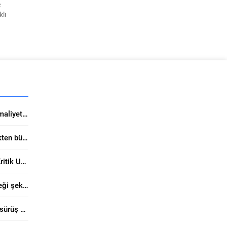
e
klı
t
a
aat
Kaliteli boya tercihi tadilat maliyetini ciddi düşürüyor
Form Sunviatube ile elektrikten büyük tasarruf sağlıyor
Yunanistan Yatırımlarında Kritik Uzman Uyarısı
Filli Boya Trabzon’da geleceği şekillendiriyor
Tosyalı’nın modifiye asfaltı sürüş güvenliğini yukarı taşıyor