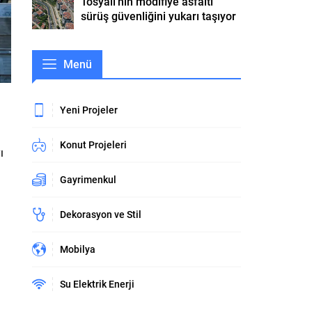
Tosyalı’nın modifiye asfaltı
sürüş güvenliğini yukarı taşıyor
Menü
i
Yeni Projeler
Konut Projeleri
ı
Gayrimenkul
Dekorasyon ve Stil
Mobilya
Su Elektrik Enerji