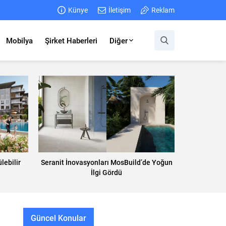
Künye
İletişim
Reklam
Mobilya
Şirket Haberleri
Diğer
lebilir
Seranit İnovasyonları MosBuild’de Yoğun
İlgi Gördü
Güncel Konular