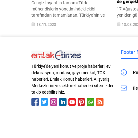
de gerçekl
Cengiz İnşaat’ın tamamı Türk
mühendislerin yönetimindeki ekibi
17 Ağustos
tarafından tamamlanan, Türkiye’nin ve
yeniden gü
Avrupa’nın en uzun çift tüplü karayolu
dönüşüm çal
18.11.2023
13.08.20
tüneli olan Zigana Tüneli, Uluslararası Yol
açıklamala
Federasyonu’nu (IRF) tarafından “Yapım
İnşaat Müt
Metodolojisi” kategorisinde yılın en
Başkanı Ha
başarılı projesi ödülünü kazandı.
binaların ç
Footer
Ulaştırma ve Altyapı Bakanlığı, Karayolları
dönüştürülm
Genel Müdürlüğü (KGM) idaresinde,
oluşturacağ
Cengiz İnşaat tarafından yapımı
yapılacak m
Türkiye'de yeni konut ve proje haberleri, ev
tamamlanan Zigana...
yatırımla bi
Kü
dekorasyon, modası, gayrimenkul, TOKİ
dönüştürm
haberleri, Emlak Konut haberleri, Alışveriş
Merkezlerini ve sektörel haberleri sitemizden
İl
takip edebilirsiniz.