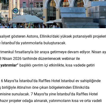
liyet gösteren Astons, Elliniko’daki yüksek potansiyelli projeler
e İstanbul’da yatırımcılarla buluşturacak.
yrimenkul fırsatlarıyla bir araya getirmeye devam ediyor. Nisan ay
28 Nisan 2026 tarihinde düzenlenecek webinar ile
 yatırımlar”
başlıklı çevrim içi etkinlikte, kısa vadede getiri
 6 Mayıs’ta İstanbul’da Raffles Hotel Istanbul ev sahipliğinde
ş birliğiyle Atina’nın öne çıkan bölgelerinden Elliniko’da
enisine sunulacak. 7 Mayıs’ta yine İstanbul’da Raffles Hotel
zır projeler odağa alınarak, yatırımcıların kısa ve orta vadeli