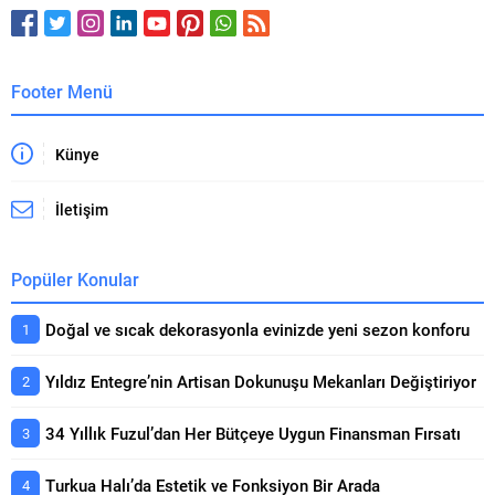
Tesislerinin toplam başvuru sayısı
36’ya (28 patent +...
Footer Menü
Künye
İletişim
Popüler Konular
Doğal ve sıcak dekorasyonla evinizde yeni sezon konforu
Yıldız Entegre’nin Artisan Dokunuşu Mekanları Değiştiriyor
34 Yıllık Fuzul’dan Her Bütçeye Uygun Finansman Fırsatı
Turkua Halı’da Estetik ve Fonksiyon Bir Arada