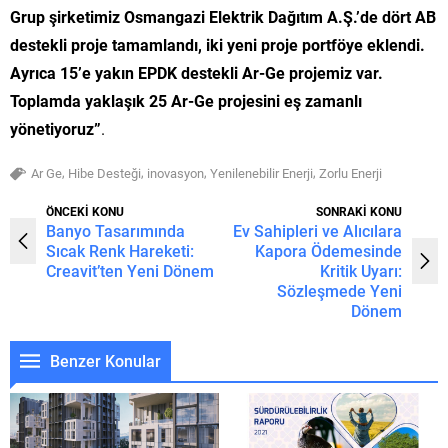
Grup şirketimiz Osmangazi Elektrik Dağıtım A.Ş.’de dört AB
destekli proje tamamlandı, iki yeni proje portföye eklendi.
Ayrıca 15’e yakın EPDK destekli Ar-Ge projemiz var.
Toplamda yaklaşık 25 Ar-Ge projesini eş zamanlı
yönetiyoruz”
.
,
,
,
,
Ar Ge
Hibe Desteği
inovasyon
Yenilenebilir Enerji
Zorlu Enerji
ÖNCEKİ KONU
SONRAKİ KONU
Banyo Tasarımında
Ev Sahipleri ve Alıcılara
Sıcak Renk Hareketi:
Kapora Ödemesinde
Creavit’ten Yeni Dönem
Kritik Uyarı:
Sözleşmede Yeni
Dönem
Benzer Konular