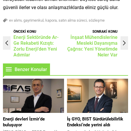
güvenli ilerler ve olası anlaşmazlıklarda eliniz güçlü olur.
,
,
,
,
ev alımı
gayrimenkul
kapora
satın alma süreci
sözleşme
ÖNCEKİ KONU
SONRAKİ KONU
Enerji Sektöründe Ar-
İnşaat Mühendislerine
Ge Rekabeti Kızıştı:
Mesleki Dayanışma
Zorlu Enerji’den Yeni
Çağrısı: Yeni Yönetimde
Adımlar
Neler Var
Benzer Konular
Enerji devleri İzmir’de
İş GYO, BIST Sürdürülebilirlik
buluşuyor
Endeksi’nde yerini aldı