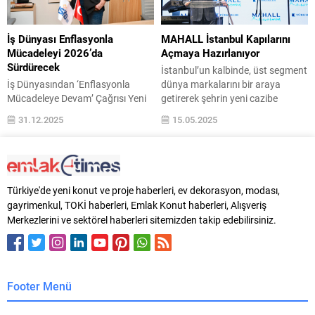
yakından takip edilmesini ve
gerekli idari işlemlerin eksiksiz
yerine getirilmesini gerektirir. Tiny
İş Dünyası Enflasyonla
MAHALL İstanbul Kapılarını
House...
Mücadeleyi 2026’da
Açmaya Hazırlanıyor
Sürdürecek
İstanbul’un kalbinde, üst segment
İş Dünyasından ‘Enflasyonla
dünya markalarını bir araya
Mücadeleye Devam’ Çağrısı Yeni
getirerek şehrin yeni cazibe
yıla kısa bir süre kala iş dünyası
merkezi olacak MAHALL İstanbul,
31.12.2025
15.05.2025
temsilcileri, küresel ekonomik,
perakende sektörünün taleplerine
siyasi ve toplumsal gelişmelerin
açıldı. MAHALL İstanbul, alışverişi
ülkemizi olumsuz etkilediğine
kişiselleştirilmiş bir deneyime
dikkat çekti. Türkiye
dönüştürecek özel konsepti,
Cumhuriyeti’nin sağlam temeller
seçkin markaları ve teknolojik
Türkiye'de yeni konut ve proje haberleri, ev dekorasyon, modası,
üzerinde kurulduğunu vurgulayan
donanımıyla perakende
gayrimenkul, TOKİ haberleri, Emlak Konut haberleri, Alışveriş
iş insanları, 2026 yılında da
sektörünün geleceğini
Merkezlerini ve sektörel haberleri sitemizden takip edebilirsiniz.
mevcut ekonomik programın
şekillendirecek yenilikçi adımların
sürdürülmesi gerektiğini belirtti.
ev sahibi olacak. Türkerler
Üretim, yapı ve hizmet
Holding Yönetim Kurulu Başkanı
sektörlerinde maliyet...
Kazım Türker, projeyle...
Footer Menü