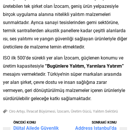
üretebilen tek şirket olan İzocam, geniş ürün yelpazesiyle
birçok uygulama alanına nitelikli yalıtım malzemeleri
sunmaktadır. Ayrıca sanayi tesislerinden gemi sektörüne,
termik santrallerden akustik panellere kadar çeşitli alanlarda
ısı, ses yalıtımı ve yangın güvenliği sağlayan ürünleriyle diğer
üreticilere de malzeme temin etmektedir.
ISO ilk 500’de sürekli yer alan İzocam, güçlenen konumu ve
üretim kapasitesiyle
“Bugünlere Yalıtım, Yarınlara Yatırım”
mesajını vermektedir. Türkiye’nin süper markaları arasında
yer alan şirket, çevre dostu ve insan sağlığına zarar
vermeyen, geri dönüştürülmüş malzemeler içeren ürünleriyle
sürdürülebilir geleceğe katkı sağlamaktadır.
,
,
,
,
Ciro Artışı
İhracat Büyümesi
İzocam
Üretim Gücü
Yalıtım Sektörü
ÖNCEKİ KONU
SONRAKİ KONU
Dijital Ailede Güvenlik
Address Istanbul’da