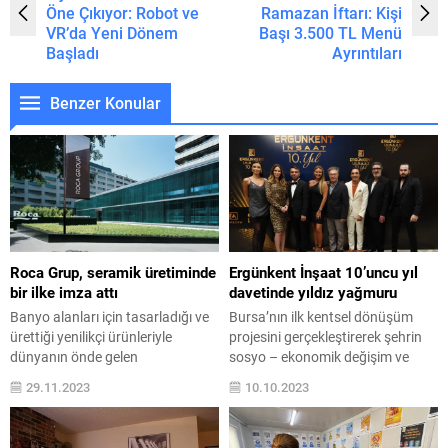
Öne Çıkıyor: Robot ve
Ramazan İftarı: Kişi
VR’da Yeni Dönem
Başı 3.500 TL Menü
Başladı
Ayrıntıları
Benzer Konular
Roca Grup, seramik üretiminde
Ergünkent İnşaat 10’uncu yıl
bir ilke imza attı
davetinde yıldız yağmuru
Banyo alanları için tasarladığı ve
Bursa’nın ilk kentsel dönüşüm
ürettiği yenilikçi ürünleriyle
projesini gerçekleştirerek şehrin
dünyanın önde gelen
sosyo – ekonomik değişim ve
markalarından Roca Grup, uzman
dönüşümüne öncülük yapan
29.11.2023
10.10.2023
fırın üreticisi Keramischer
Ergünkent İnşaat, 10’uncu yılını
OFENBAU’nın çoğunluk hissesini
Bursa Sheraton Otel’de
satın aldı. Bu satın alma ile
düzenlenen görkemli bir davetle