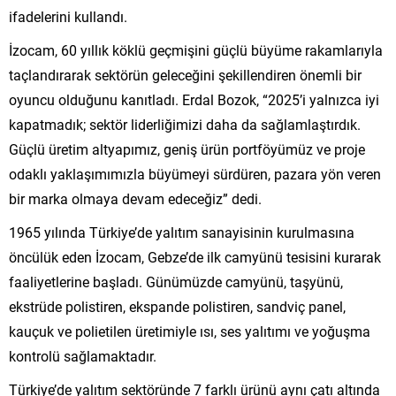
ifadelerini kullandı.
İzocam, 60 yıllık köklü geçmişini güçlü büyüme rakamlarıyla
taçlandırarak sektörün geleceğini şekillendiren önemli bir
oyuncu olduğunu kanıtladı. Erdal Bozok, “2025’i yalnızca iyi
kapatmadık; sektör liderliğimizi daha da sağlamlaştırdık.
Güçlü üretim altyapımız, geniş ürün portföyümüz ve proje
odaklı yaklaşımımızla büyümeyi sürdüren, pazara yön veren
bir marka olmaya devam edeceğiz” dedi.
1965 yılında Türkiye’de yalıtım sanayisinin kurulmasına
öncülük eden İzocam, Gebze’de ilk camyünü tesisini kurarak
faaliyetlerine başladı. Günümüzde camyünü, taşyünü,
ekstrüde polistiren, ekspande polistiren, sandviç panel,
kauçuk ve polietilen üretimiyle ısı, ses yalıtımı ve yoğuşma
kontrolü sağlamaktadır.
Türkiye’de yalıtım sektöründe 7 farklı ürünü aynı çatı altında