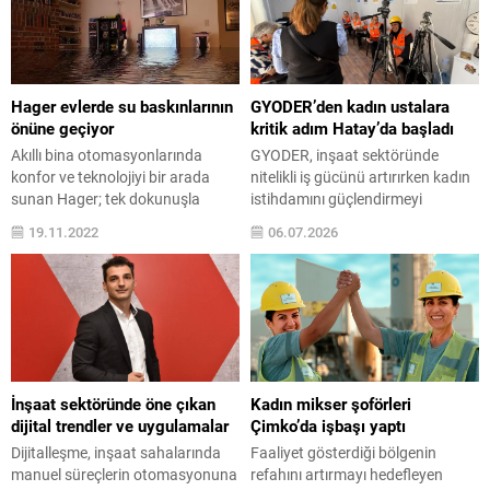
seramik sağlık gereçleri üretimi
kutladı. Kısa sürede büyük
için dünyanın ilk elektrikli tünel
projelere imza atan ve yurt
fırınını da başarıyla devreye alan
dışında da yatırımlar yaparak
Roca Grup, bu alanda üretim
Türkiye’yi uluslararası alanda
tesisine sahip dünyadaki ilk...
temsil eden genç ve başarılı iş
Hager evlerde su baskınlarının
GYODER’den kadın ustalara
adamı Emin...
önüne geçiyor
kritik adım Hatay’da başladı
Akıllı bina otomasyonlarında
GYODER, inşaat sektöründe
konfor ve teknolojiyi bir arada
nitelikli iş gücünü artırırken kadın
sunan Hager; tek dokunuşla
istihdamını güçlendirmeyi
güvenlik, konfor ve tasarruf
amaçlayan yeni bir sosyal etki
19.11.2022
06.07.2026
imkânı sunuyor. Üstün
projesini hayata geçirdi. GYODER
tasarımıyla, tesisattan kaynaklı
ve Türk Üniversiteli Kadınlar
su baskınlarını problem olmaktan
Derneği (TÜKD) iş birliğinde
çıkaran Hager, otomasyon
tasarlanan ‘İnşaatın Kadın
çözümleri ile kullanıcı evinden
Ustaları’ projesinin pilot
uzun süreli olarak uzaklaştığında
uygulaması Hatay’da başladı.
su baskın sensörleri ile de
Gayrimenkul Yatırımcıları Derneği
mekanları gözlemlemeye devam
(GYODER) ve TÜKD Hatay Şubesi
İnşaat sektöründe öne çıkan
Kadın mikser şoförleri
ediyor ve bir problemde
iş birliğiyle hayata geçirilen proje,
dijital trendler ve uygulamalar
Çimko’da işbaşı yaptı
otomatik...
GYODER’in...
Dijitalleşme, inşaat sahalarında
Faaliyet gösterdiği bölgenin
manuel süreçlerin otomasyonuna
refahını artırmayı hedefleyen