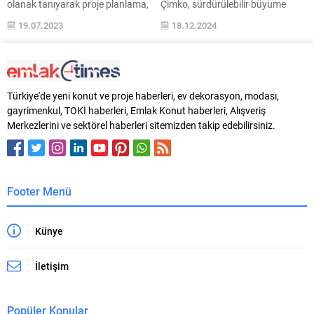
olanak tanıyarak proje planlama,
Çimko, sürdürülebilir büyüme
çizelgeleme ve iletişim gibi
hedefleri doğrultusunda
19.07.2023
18.12.2024
görevler için gereken zaman ve
kadınların toplumdaki konumuna
çabayı azaltıyor. Artan bu
destek vermek ve iş hayatındaki
verimlilik, maliyet tasarrufu
varlığını artırmak için
sağlamanın yanı sıra projelerin
çalışmalarına devam ediyor.
çok daha erken zamanda
Hatay’daki hazır beton tesisinde
Türkiye'de yeni konut ve proje haberleri, ev dekorasyon, modası,
tamamlanmasını sağlıyor. Dijital
mikser şoförlüğü görevini iki kadın
gayrimenkul, TOKİ haberleri, Emlak Konut haberleri, Alışveriş
araçlar, proje bilgilerini paylaşmak
çalışana emanet eden şirket,
Merkezlerini ve sektörel haberleri sitemizden takip edebilirsiniz.
için merkezi bir platform
‘mesleklerin cinsiyeti olmaz’
sağlayarak, gerçek zamanlı
mesajını vererek toplumsal
iletişimi kolaylaştırıyor...
cinsiyet eşitliğini teşvik etmeye
yönelik önemli...
Footer Menü
Künye
İletişim
Popüler Konular