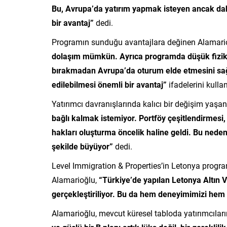
Bu, Avrupa’da yatırım yapmak isteyen ancak dah
bir avantaj”
dedi.
Programın sunduğu avantajlara değinen Alamari
dolaşım mümkün. Ayrıca programda düşük fiziksel
bırakmadan Avrupa’da oturum elde etmesini sağl
edilebilmesi önemli bir avantaj”
ifadelerini kullan
Yatırımcı davranışlarında kalıcı bir değişim yaş
bağlı kalmak istemiyor. Portföy çeşitlendirmesi,
hakları oluşturma öncelik haline geldi. Bu nede
şekilde büyüyor”
dedi.
Level Immigration & Properties’in Letonya progra
Alamarioğlu,
“Türkiye’de yapılan Letonya Altın Vi
gerçekleştiriliyor. Bu da hem deneyimimizi hem 
Alamarioğlu, mevcut küresel tabloda yatırımcıların 