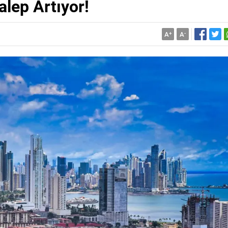
alep Artıyor!
A
+
A
-