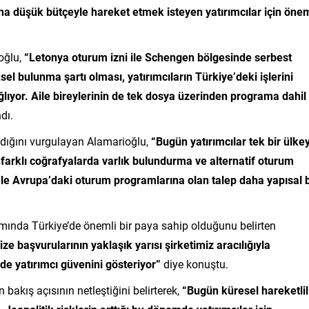
a düşük bütçeyle hareket etmek isteyen yatırımcılar için önem
oğlu,
“Letonya oturum izni ile Schengen bölgesinde serbest
 bulunma şartı olması, yatırımcıların Türkiye’deki işlerini
ıyor. Aile bireylerinin de tek dosya üzerinden programa dahil
dı.
andığını vurgulayan Alamarioğlu,
“Bugün yatırımcılar tek bir ülke
 farklı coğrafyalarda varlık bulundurma ve alternatif oturum
nle Avrupa’daki oturum programlarına olan talep daha yapısal b
mında Türkiye’de önemli bir paya sahip olduğunu belirten
ze başvurularının yaklaşık yarısı şirketimiz aracılığıyla
de yatırımcı güvenini gösteriyor”
diye konuştu.
bakış açısının netleştiğini belirterek,
“Bugün küresel hareketlil