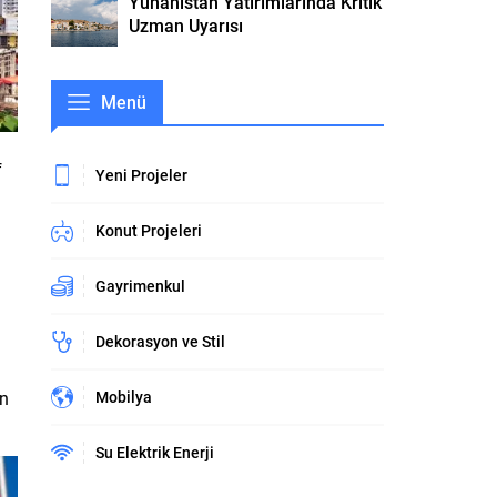
Yunanistan Yatırımlarında Kritik
Uzman Uyarısı
Menü
f
Yeni Projeler
Konut Projeleri
Gayrimenkul
Dekorasyon ve Stil
in
Mobilya
Su Elektrik Enerji