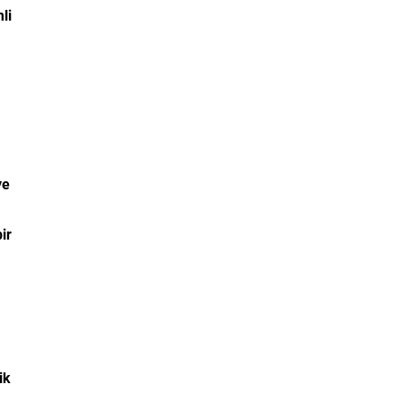
li
ye
ir
ik