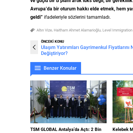
ve güçlü bir B planı artık lüks değil, bir gereklili
Avrupa’da bir oturum hakkı elde etmek, hem yaş
geldi”
ifadeleriyle sözlerini tamamladı.
,
,
Altın Vize
Haitham Ahmet Alamarioğlu
Level Immigration
ÖNCEKİ KONU
Ulaşım Yatırımları Gayrimenkul Fiyatlarını N
Değiştiriyor?
Benzer Konular
TSM GLOBAL Antalya’da Açtı: 2 Bin
Kelebek M