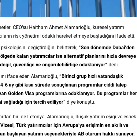
etleri CEO’su Haitham Ahmet Alamarioğlu, küresel yatırım
ıların risk yönetimi odaklı hareket etmeye başladığını ifade etti.
sikolojisini değiştirdiğini belirterek,
“Son dönemde Dubai’den
ölgede kalan yatırımcılar ise alternatif planlarını hızla devreye
e değil, güvenliğe ve öngörülebilirliğe odaklanıyor”
dedi.
ını ifade eden Alamarioğlu,
“Birinci grup hızlı vatandaşlık
 4-6 ay gibi kısa sürede sonuçlanan programlar ciddi talep
ayan Golden Visa programlarına odaklanıyor. Bu programlar h
sağladığı için tercih ediliyor”
diye konuştu.
ardan biri de Letonya. Alamarioğlu, düşük yatırım eşiği ve esnek
Vizesi, Türk yatırımcılar için Avrupa’ya erişimin en akıllı ve
rodan başlayan yatırım seçenekleriyle AB oturum hakkı sunuyor.