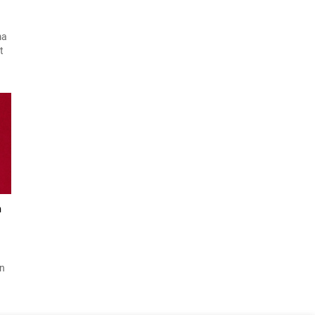
ma
t
t
on
’de
m
an
t,