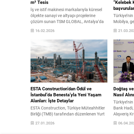
m² Tesis
“Kelebek 
başvurular
İş ve istif makinesi markalarıyla küresel
ölçekte sanayi ve altyapı projelerine
Türkiye’ni
çözüm sunan TSM GLOBAL, Antalya’da
Mobilya, g
açtığı Bölge Satış Sonrası Hizmetler
Yarışması”
16.02.2026
21.03.20
Bayisi ve Bölge Satış Müdürlüğü ile kentin
tarihinde s
sanayi ve ticaret ekosistemine katkı
Doğa için Ç
sağladı. TSM GLOBAL, Bölge Satış
resim yarı
Sonrası Hizmetler bayisi Antalya Anadolu
hayallerini
İş Makinaları’nın yaklaşık 2.000
çocuk Keleb
metrekare alana sahip...
sahibi olurk
Mobilya ma
Kelebek Mob
ESTA Construction’dan Ödül ve
Doğtaş ve
İstanbul’da Benesta’yla Yeni Yaşam
Nasıl Alını
Alanları: İşte Detaylar
Türkiye’nin
ESTA Construction, Türkiye Müteahhitler
Bank Hadi,
Birliği (TMB) tarafından düzenlenen Yurt
Alışveriş Kr
Dışı Müteahhitlik Hizmetleri Ödül Töreni
Lova Yatak
27.01.2026
06.04.20
kapsamında bir kez daha başarı ödülüne
finansman
layık görüldü. 27 Ocak 2026 tarihinde
içinde diji