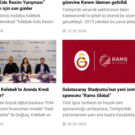
Kids Resim Yarışması”
görevine Kerem İdemen getirildi
ı için son günler
Türkiye’de seramik sektörünün lideri
n öncü mobilya Kelebek
Kaleseramik’te şirket içi önemli bir ata
eleneksel “Kelebek Kids Resim
gerçekleşti. 2015 yılından bu yana şirke
nın başvuruları 15 Nisan 2024
bünyesinde İhracat Müdürü olarak
24
12.02.2024
ona erecek “Minik Kelebekler
çalışan seramik sektörünün deneyimli
iziyor” temasıyla düzenlenen
ismi Kerem İdemen, Kaleseramik İhraca
şmasında çocuklar kağıtlara
Direktörlüğü görevine getirildi. 56 mily
 aktarıyor. Kazanan ilk 26
metrekare üretim kapasitesiyle Türkiye
ek Mobilya hediyelerinin
1’inci, Avrupa’nın 5’inci, dünyanın da
en, eserleri ise Kelebek
18’inci seramik kaplama malzemesi
ğazalarında sergilenecek.
üreticisi konumunda olan...
ilya, altıncı kez çocukları...
 Kelebek’te Anında Kredi
Galatasaray Stadyumu’nun yeni isi
r?
sponsoru “Rams Global”
 en büyük dijital bankası TOM
Türk Spor tarihinin en büyük isim
 yeni finansman modeli “Hadi
sponsorluğu antlaşması, Türkiye’deki
edisi” ile Doğtaş, Kelebek ve
yatırımlarının yanı sıra başta Kazakist
 mağazalarında anında
olmak üzere pek çok farklı ülkede inşaa
26
30.06.2023
 imkânı sunuyor. Mağaza
sağlık, maden, turizm, paylaşımlı ofis,
tal olarak tamamlanan başvuru
gıda ve medya gibi sektörlerde faaliyet