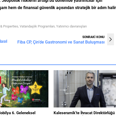
k. Jeopolitik risklerin arttığı bu dönemde yatırımcılar için
am hem de finansal güvenlik açısından stratejik bir adım hali
,
,
 & Properties
Vatandaşlık Programları
Yatırımcı davranışları
SONRAKİ KONU
asıl
Fiba CP, Çin’de Gastronomi ve Sanat Buluşması
obilya 6. Geleneksel
Kaleseramik’te İhracat Direktörlüğü