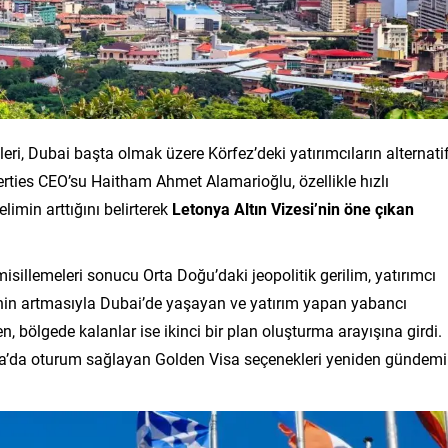
eri, Dubai başta olmak üzere Körfez’deki yatırımcıların alternati
perties CEO’su Haitham Ahmet Alamarioğlu, özellikle hızlı
imin arttığını belirterek
Letonya Altın Vizesi’nin öne çıkan
ın misillemeleri sonucu Orta Doğu’daki jeopolitik gerilim, yatırımcı
rinin artmasıyla Dubai’de yaşayan ve yatırım yapan yabancı
ken, bölgede kalanlar ise ikinci bir plan oluşturma arayışına girdi.
upa’da oturum sağlayan Golden Visa seçenekleri yeniden gündem