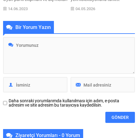
spor aletleri üreticisi olan CEMER,
Malzeme kalitesini
14.06.2023
04.05.2026
ürünlerinin boya süreci için
kişiselleştirilebilir işlevsellikle
AkzoNobel ile yaptığı ortaklık
birleştiren marka, Türkiye’nin
sayesinde daha sürdürülebilir bir
yükselen lüks konut projeleri ve
Bir Yorum Yazın
sonuç elde etti. Interpon Redox
seçkin turizm yatırımları için
toz boyayı kullanmaya
bütüncül, estetik ve teknolojik
başladıktan sonra uluslararası
çözümler sunuyor. GROHE SPA,
pazardaki rekabet gücünü artıran
Grohtherm Aqua Tiles,
Türk oyun parkı üreticisi,
Rainshower Aqua Tiles ve Arena
AkzoNobel ile işbirliğinden sonra
Aqua Tiles ürünlerini Türkiye’de
ekipman kalitesini...
tanıtarak duş alanlarına...
Daha sonraki yorumlarımda kullanılması için adım, e-posta
adresim ve site adresim bu tarayıcıya kaydedilsin.
Ziyaretçi Yorumları - 0 Yorum