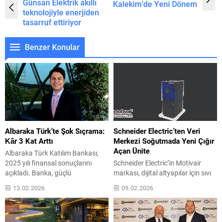
Günsan Elektrik akıllı
Kalekim’de Yeni Dönem
teknolojiyle enerjiden
tasarruf ettiriyor
Benzer Konular
Albaraka Türk’te Şok Sıçrama:
Schneider Electric’ten Veri
Kâr 3 Kat Arttı
Merkezi Soğutmada Yeni Çığır
Açan Ünite
Albaraka Türk Katılım Bankası,
2025 yılı finansal sonuçlarını
Schneider Electric’in Motivair
açıkladı. Banka, güçlü
markası, dijital altyapılar için sıvı
performansıyla hem kâr üretimi
soğutma teknolojilerinde öncü
13.02.2026
09.02.2026
hem de aktif kalitesi açısından
olarak, yüksek yoğunluklu veri
başarılı bir yıl geçirdi. Konsolide
merkezlerini güvenilir ve
finansal sonuçlara göre, toplam
ölçeklenebilir şekilde soğutmak