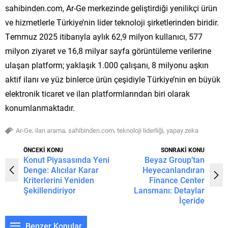
sahibinden.com, Ar-Ge merkezinde geliştirdiği yenilikçi ürün
ve hizmetlerle Türkiye’nin lider teknoloji şirketlerinden biridir.
Temmuz 2025 itibarıyla aylık 62,9 milyon kullanıcı, 577
milyon ziyaret ve 16,8 milyar sayfa görüntüleme verilerine
ulaşan platform; yaklaşık 1.000 çalışanı, 8 milyonu aşkın
aktif ilanı ve yüz binlerce ürün çeşidiyle Türkiye’nin en büyük
elektronik ticaret ve ilan platformlarından biri olarak
konumlanmaktadır.
,
,
,
,
Ar-Ge
ilan arama
sahibinden.com
teknoloji liderliği
yapay zeka
ÖNCEKİ KONU
SONRAKİ KONU
Konut Piyasasında Yeni
Beyaz Group’tan
Denge: Alıcılar Karar
Heyecanlandıran
Kriterlerini Yeniden
Finance Center
Şekillendiriyor
Lansmanı: Detaylar
İçeride
Benzer Konular