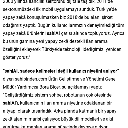
2000 yılında ilancılık sektörünü dijitale taşıdık, 2011’de
sektörümüzdeki ilk mobil uygulamayı sunduk. Türkiye’de
yapay zekâ konuşulmazken biz 2018’de bu alanı şirket
odağımız yaptık. Bugün kullanıcılarımızın deneyimlediği tüm
yapay zekâ ürünlerini
sahiAI
çatısı altında topluyoruz. Ayrıca
bu ürün gamına yeni yapay zekâ destekli ilan arama
özelliğini ekleyerek Türkiye’de teknoloji liderliğimizi yeniden
gösteriyoruz.”
“sahiAI, sadece kelimeleri değil kullanıcı niyetini anlıyor”
diyen sahibinden.com Ürün Geliştirme ve Yönetimi Genel
Müdür Yardımcısı Bora Biçer, şu açıklamayı yaptı:
“Geliştirdiğimiz sistem sohbet robotunun çok ötesinde.
sahiAI
‘ı, kullanıcının ilan arama niyetine odaklanan bir
altyapı olarak tasarladık. Arka planda katmanlı bir yapay
zekâ ajan mimarisi çalışıyor; büyük dil modelleri ve akıl
yürütme katmanları arama sürecinde devreye giriyor.