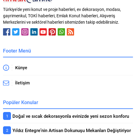
mevcut finansman şartları
artırarak, 2025 yılını 212 milyon
Türkiye'de yeni konut ve proje haberleri, ev dekorasyon, modası,
nedeniyle beklemeye alınan
Euro ile kapattı. Şirketin 2025
gayrimenkul, TOKİ haberleri, Emlak Konut haberleri, Alışveriş
talebin uygun ve öngörülebilir
yılında hisselerinin tamamını satın
Merkezlerini ve sektörel haberleri sitemizden takip edebilirsiniz.
ödeme yapısıyla hızla harekete
aldığı İzmir Optimum ve Ankara
geçebildiğini...
Optimum Outlet, bilançoya...
Footer Menü
Künye
İletişim
Popüler Konular
Doğal ve sıcak dekorasyonla evinizde yeni sezon konforu
Yıldız Entegre’nin Artisan Dokunuşu Mekanları Değiştiriyor