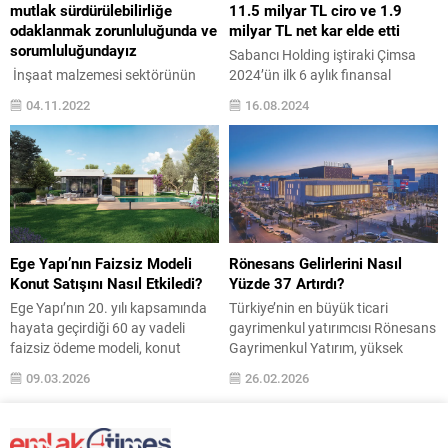
yıl 2. kez gerçekleştirilen Tesis
dengede tutulması, hem konforlu
mutlak sürdürülebilirliğe
11.5 milyar TL ciro ve 1.9
Yönetim Zirvesi ve Ödül Töreni
bir ortam hem de...
odaklanmak zorunluluğunda ve
milyar TL net kar elde etti
Çevre, Şehircilik ve İklim...
sorumluluğundayız
Sabancı Holding iştiraki Çimsa
İnşaat malzemesi sektörünün
2024’ün ilk 6 aylık finansal
çatı kuruluşu Türkiye İnşaat
sonuçlarını açıkladı. Yılın ilk
04.11.2022
16.08.2024
Malzemesi Sanayicileri Derneği
yarısında 11.5 milyar TL ciro elde
tarafından düzenlenen ‘10.
eden Çimsa, net karını geçen yılın
Uluslararası İnşaatta Kalite
aynı dönemine göre %4.2
Zirvesi, ‘Sürdürülebilir Gelecek’
artırarak 1.9 milyar TL’ye çıkardı.
temasıyla yapıldı. Dünyamızın
Çimsa, ilk 6 aylık finansal
geleceğinde belirleyici olacak son
sonuçlarını açıkladı. Finansal
30 yılın iyi değerlendirilmesi
performansının yanı sıra,
gerektiğini vurgulayan Türkiye
sürdürülebilirlik çalışmaları,
Ege Yapı’nın Faizsiz Modeli
Rönesans Gelirlerini Nasıl
İMSAD Yönetim Kurulu Başkanı
müşteri odaklı yenilikçi...
Konut Satışını Nasıl Etkiledi?
Yüzde 37 Artırdı?
Tayfun Küçükoğlu, “İnşaat
Ege Yapı’nın 20. yılı kapsamında
Türkiye’nin en büyük ticari
malzemeleri sektörü
hayata geçirdiği 60 ay vadeli
gayrimenkul yatırımcısı Rönesans
olarak sürdürülebilirlik adına
faizsiz ödeme modeli, konut
Gayrimenkul Yatırım, yüksek
etkimizin ve sorumluluğumuzun
talebini belirleyen temel unsurun
doluluk oranları, enflasyonun
ne kadar büyük olduğunun
09.03.2026
26.02.2026
finansman koşulları olduğunu
üzerinde gerçekleşen kiracı ciro
bilincindeyiz. Türkiye...
somut verilerle ortaya koydu.
artışı ve disiplinli finansal
Model, yalnızca 60 günde tam 60
yapısıyla düzeltilmiş net
adet konut satışı gerçekleştirerek,
operasyonel gelirlerini yüzde 37