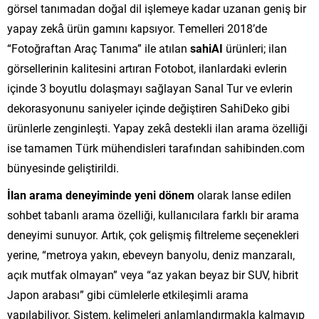
görsel tanımadan doğal dil işlemeye kadar uzanan geniş bir
yapay zekâ ürün gamını kapsıyor. Temelleri 2018’de
“Fotoğraftan Araç Tanıma” ile atılan
sahiAI
ürünleri; ilan
görsellerinin kalitesini artıran Fotobot, ilanlardaki evlerin
içinde 3 boyutlu dolaşmayı sağlayan Sanal Tur ve evlerin
dekorasyonunu saniyeler içinde değiştiren SahiDeko gibi
ürünlerle zenginleşti. Yapay zekâ destekli ilan arama özelliği
ise tamamen Türk mühendisleri tarafından sahibinden.com
bünyesinde geliştirildi.
İlan arama deneyiminde yeni dönem
olarak lanse edilen
sohbet tabanlı arama özelliği, kullanıcılara farklı bir arama
deneyimi sunuyor. Artık, çok gelişmiş filtreleme seçenekleri
yerine, “metroya yakın, ebeveyn banyolu, deniz manzaralı,
açık mutfak olmayan” veya “az yakan beyaz bir SUV, hibrit
Japon arabası” gibi cümlelerle etkileşimli arama
yapılabiliyor. Sistem, kelimeleri anlamlandırmakla kalmayıp