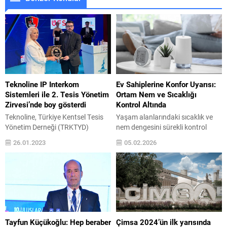
Teknoline IP Interkom
Ev Sahiplerine Konfor Uyarısı:
Sistemleri ile 2. Tesis Yönetim
Ortam Nem ve Sıcaklığı
Zirvesi’nde boy gösterdi
Kontrol Altında
Teknoline, Türkiye Kentsel Tesis
Yaşam alanlarındaki sıcaklık ve
Yönetim Derneği (TRKTYD)
nem dengesini sürekli kontrol
tarafından düzenlenen 2. Tesis
altında tutmaya yardımcı olan
26.01.2023
05.02.2026
Yönetim Zirvesi’ne katıldı. 9
Günsan Akıllı Wifi Sıcaklık & Nem
Aralık’ta gerçekleşen zirveye IP
Sensörü, konforlu ve sağlıklı
Interkom Sistemleri’ni de
ortamlar yaratılmasını
sergilediği standı ile katılan
destekliyor. Kullanıcılara uzaktan
Teknoline tüm katılımcıların
takip imkanı sunarak ortam
takdirini kazandı. Türkiye Kentsel
koşullarının her an izlenebilmesini
Tesis Yönetim
sağlıyor. Yaşam alanlarında
Derneği (TRKTYD) tarafından bu
sıcaklık ve nem seviyelerinin
Tayfun Küçükoğlu: Hep beraber
Çimsa 2024’ün ilk yarısında