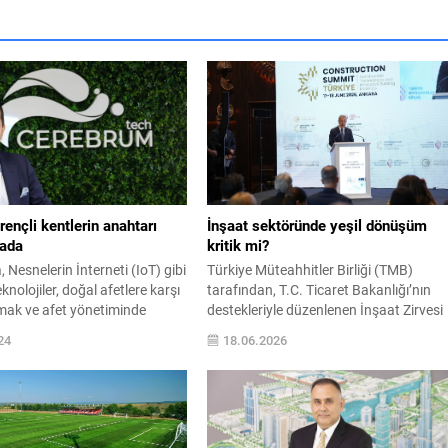
rençli kentlerin anahtarı
İnşaat sektöründe yeşil dönüşüm
ada
kritik mi?
 Nesnelerin İnterneti (IoT) gibi
Türkiye Müteahhitler Birliği (TMB)
eknolojiler, doğal afetlere karşı
tarafından, T.C. Ticaret Bakanlığı’nın
olmak ve afet yönetiminde
destekleriyle düzenlenen İnşaat Zirvesi
tırmak için de başat rol
Türkiye (CST) 2026 ikinci gününde de
24
18.06.2026
 başladı.
ediyor. Zirvenin ikinci gün açılış
dMarkets araştırmasına göre
konuşmasını yapan TMB Başkanı M.
a dünyada 6,7 milyar doları
Erdal Eren, 9-20 Kasım 2026 tarihlerin
yönetimdeki dijital teknoloji
Antalya’da gerçekleştirilecek Birleşmiş
030 yılına kadar 5,5 kat artışla
Milletler İklim Değişikliği Çerçeve