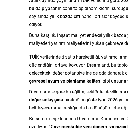
Aralık ayında yayınlanan TÜİK verilerine göre, 202
bu da piyasanın canlı talep dinamiklerini sürdüğü
sayısında yıllık bazda çift haneli artışlar kaydedil
ediyor.
Buna karşılık, inşaat maliyet endeksi yıllık bazda
maliyetleri yatırım maliyetlerini yukarı çekmeye 
TÜİK verilerindeki satış hareketliliği, yatırımcıla
güçlendiğini ortaya koyuyor. Dreamland, bu tabloyu
gelecekteki değer potansiyeline de odaklanarak d
çevresel uyum ve planlama kalitesi
gibi unsurlar 
Dreamland’e göre bu eğilim, sektörde nicelik odakl
değer anlayışına
bıraktığını gösteriyor. 2026 yıl
belirleyecek ana başlığın da bu dönüşüm olacağı
Bu süreci değerlendiren Dreamland Kurucusu ve C
özetliyor:
“Gayrimenkulde yeni dönem, yalnızca bu