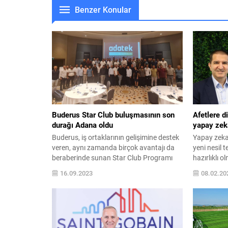
Benzer Konular
Buderus Star Club buluşmasının son
Afetlere di
durağı Adana oldu
yapay zek
Buderus, iş ortaklarının gelişimine destek
Yapay zeka,
veren, aynı zamanda birçok avantajı da
yeni nesil t
beraberinde sunan Star Club Programı
hazırlıklı 
kapsamında Adana’daki iş ortağı Adatek
etkinliği ar
16.09.2023
08.02.20
Isı Sistemleri organizasyonunda alt
üstlenmeye
bayileriyle bir araya geldi. Türkiye
Researchan
genelinde düzenlediği toplantılarla Star
2023 yılınd
Club üyeleri ile bir araya gelmeye devam
bulan afet 
eden Buderus’un şehir buluşmalarının en
pazarının 2