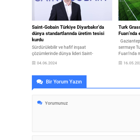
son durağı Adana...
37,3 milyar
Saint-Gobain Türkiye Diyarbakır’da
Turk Gras
dünya standartlarında üretim tesisi
Fuarı’nda 
kurdu
Gaziantep m
Sürdürülebilir ve hafif inşaat
sermaye Tu
çözümlerinde dünya lideri Saint-
Fuarı’nda m
Gobain, Weber’in 7. fabrikası ile yeni bir
yaptı. Burj
04.06.2024
16.05.20
yatırıma imza atıyor. Aralarında Weber,
Hannover M
Chryso, Vetrotech, Ecophone, Saint-
Ajax ve Liv
Gobain Glass, PAM, Saint-Gobain
takımların
Bir Yorum Yazın
Aşındırıcılar gibi şirketlerin olduğu,
School Of 
iştirakleri içerisinde İzocam ve Dalsan’ın
kadar birço
da yer aldığı 14 marka ile faaliyet
Turk Grass 
gösteren Saint-Gobain Türkiye’nin
kaliteli...
Endüstri 4.0 standartlarındaki Weber
üretim tesisi Haziran...