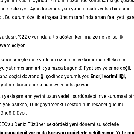
5 yılının Kasım ayında 141 binin üzerinde konut satışı gerçekleşt
nü gösteriyor. Aynı dönemde yeni yapı ruhsatı verilen binaların
di. Bu durum özellikle inşaat üretim tarafında artan faaliyeti işar
 yaklaşık %22 civarında artış gösterirken, malzeme ve işçilik
devam ediyor.
rın karar süreçlerinde vadenin uzadığını ve korunma refleksinin
 yatırımcıların artık yalnızca bugünkü fiyat seviyelerine değil,
aha seçici davrandığı şeklinde yorumluyor.
Enerji verimliliği,
yatırım kararlarında belirleyici hale geliyor.
ı yaklaşımların yerini uzun vadeli, sürdürülebilir ve kurumsal bir
ına yaklaşırken, Türk gayrimenkul sektörünün rekabet gücünü
 öngörülüyor.
EO’su Deniz Tüzüner, sektördeki yeni dönemi şu sözlerle
günü değil yarını da koruyan projelerle şekilleniyor. Yatırımc