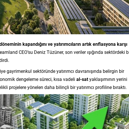
 döneminin kapandığını ve yatırımcıların artık enflasyona karşı
eamland CEO’su Deniz Tüzüner, son veriler ışığında sektördeki 
irdi.
rkiye gayrimenkul sektöründe yatırımcı davranışında belirgin bir
konomik dengeleme süreci, kısa vadeli
al-sat
yaklaşımının yerini
kli projelere yönelen daha bilinçli bir yatırımcı profiline bıraktı.