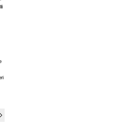
li
e
ri