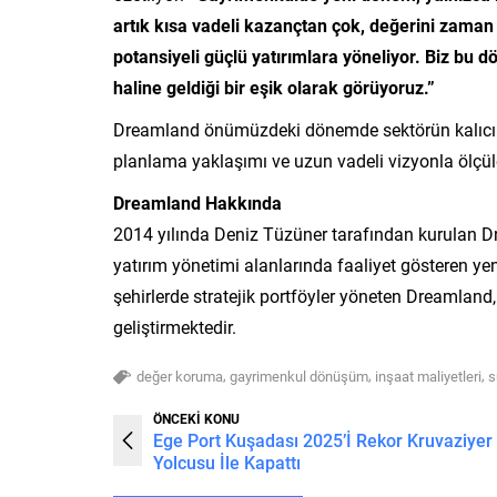
artık kısa vadeli kazançtan çok, değerini zaman 
potansiyeli güçlü yatırımlara yöneliyor. Biz bu
haline geldiği bir eşik olarak görüyoruz.”
Dreamland önümüzdeki dönemde sektörün kalıcı değ
planlama yaklaşımı ve uzun vadeli vizyonla ölçül
Dreamland Hakkında
2014 yılında Deniz Tüzüner tarafından kurulan Dre
yatırım yönetimi alanlarında faaliyet gösteren yeni
şehirlerde stratejik portföyler yöneten Dreamland
geliştirmektedir.
,
,
,
değer koruma
gayrimenkul dönüşüm
inşaat maliyetleri
s
ÖNCEKİ KONU
Ege Port Kuşadası 2025’İ Rekor Kruvaziyer
Yolcusu İle Kapattı