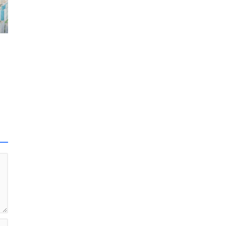
ir
r
ır
eni