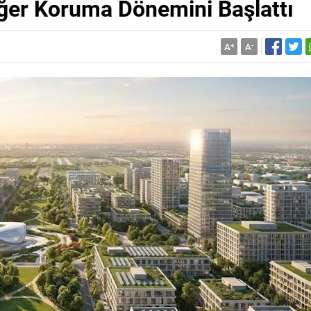
er Koruma Dönemini Başlattı
A
+
A
-