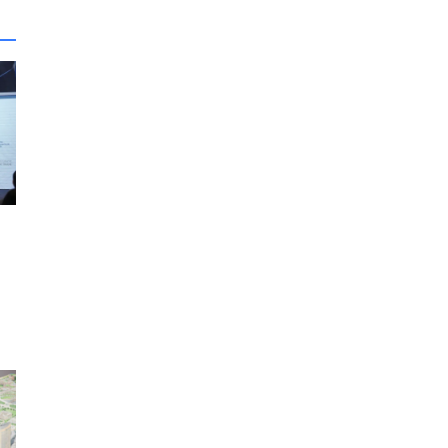
vam
de