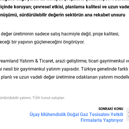
içinde koruyan; çevresel etkisi, planlama kalitesi ve uzun vade
 dönüşümü, sürdürülebilir değerin sektörün ana rekabet unsuru
er üretiminin sadece satış hacmiyle değil, proje kalitesi,
eceği bir yapının güçleneceğini öngörüyor.
amland Yatırım & Ticaret, arazi geliştirme, ticari gayrimenkul v
 nesil bir gayrimenkul yatırım yapısıdır. Türkiye genelinde farklı
, planlı ve uzun vadeli değer üretimine odaklanan yatırım modelle
,
ürdürülebilir yatırım
TÜİK konut satışları
SONRAKİ KONU
Üçay Mühendislik Doğal Gaz Tesisatını Yetkili
Firmalarla Yaptırıyor