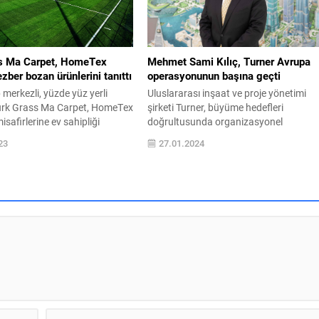
 dolara yükseleceği...
Sözleşmesi 31. Taraflar Konferansı’nın
(COP31), Türkiye açısından sürdürülebil
kalkınma...
s Ma Carpet, HomeTex
Mehmet Sami Kılıç, Turner Avrupa
ezber bozan ürünlerini tanıttı
operasyonunun başına geçti
erkezli, yüzde yüz yerli
Uluslararası inşaat ve proje yönetimi
rk Grass Ma Carpet, HomeTex
şirketi Turner, büyüme hedefleri
isafirlerine ev sahipliği
doğrultusunda organizasyonel
 Khalifa’nın balkonlarından
yapılanmaya gitti. Bu kapsamda Turne
23
27.01.2024
esse’ye; Real Madrid, Barça,
International Başkan Yardımcılığı ve
erpool gibi dünyaca ünlü
Türkiye Genel Müdürlüğü görevini 1 yıld
 stadyumlarından London
başarıyla yürüten Mehmet Sami Kılıç, y
Economics Futbol Sahası’na
bir rol üstlenerek ABD merkezli Turner
k dünya devinin tercihi olan
Construction’ın Başkan Yardımcısı ve
Ma Carpet, ürettiği yüksek
Avrupa Bölge Sorumlusu pozisyonuna
atandı. Kılıç, bu yeni görevle...