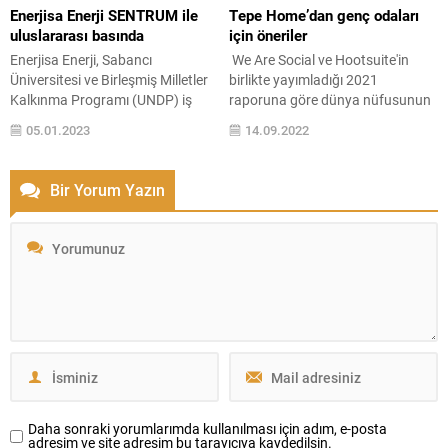
ekonomiye önemli oranda katkı
adımlarda daha az su ve enerji
Enerjisa Enerji SENTRUM ile
Tepe Home’dan genç odaları
sağlanıyor. Sürdürülebilirliğe hızla
harcayarak doğa dostu ürünler
uluslararası basında
için öneriler
ayak uyduran, net hedeflerini
sunan Kale Banyo, banyolarda
Enerjisa Enerji, Sabancı
We Are Social ve Hootsuite'in
belirleyerek buna uygun
yaşanabilir bir...
Üniversitesi ve Birleşmiş Milletler
birlikte yayımladığı 2021
dönüşümünü örnek...
Kalkınma Programı (UNDP) iş
raporuna göre dünya nüfusunun
birliğiyle gerçekleşen SENTRUM
yüzde 59'u internet kullanıcısı ve
05.01.2023
14.09.2022
projesinin ilk durağı olan “Ayvalık
bu kullanıcıların (4.20 ...
Küçükköy yeşil destinasyon
modeli” uluslararası basında
Bir Yorum Yazın
ilgiyle karşılandı. Etki odaklı bir
sürdürülebilirlik yaklaşımı ile
Türkiye’nin enerji dönüşümüne
öncülük eden lider elektrik
dağıtım, perakende satış ve
müşteri çözümleri şirketi Enerjisa
Enerji’nin Birleşmiş Milletler
Kalkınma Programı...
Daha sonraki yorumlarımda kullanılması için adım, e-posta
adresim ve site adresim bu tarayıcıya kaydedilsin.