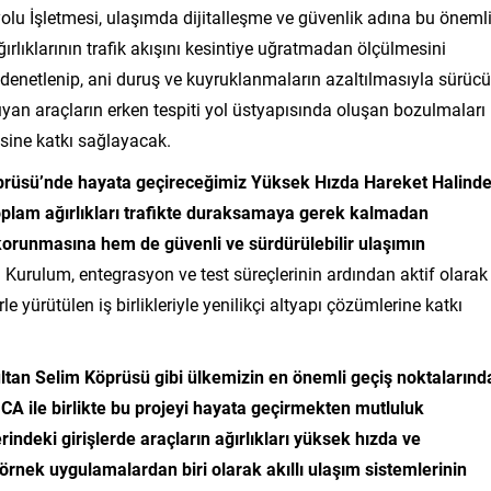
lu İşletmesi, ulaşımda dijitalleşme ve güvenlik adına bu öneml
ağırlıklarının trafik akışını kesintiye uğratmadan ölçülmesini
 denetlenip, ani duruş ve kuyruklanmaların azaltılmasıyla sürücü
aşıyan araçların erken tespiti yol üstyapısında oluşan bozulmaları
sine katkı sağlayacak.
prüsü’nde hayata geçireceğimiz Yüksek Hızda Hareket Halind
e toplam ağırlıkları trafikte duraksamaya gerek kalmadan
 korunmasına hem de güvenli ve sürdürülebilir ulaşımın
 Kurulum, entegrasyon ve test süreçlerinin ardından aktif olarak
le yürütülen iş birlikleriyle yenilikçi altyapı çözümlerine katkı
ltan Selim Köprüsü gibi ülkemizin en önemli geçiş noktalarınd
ICA ile birlikte bu projeyi hayata geçirmekten mutluluk
deki girişlerde araçların ağırlıkları yüksek hızda ve
 örnek uygulamalardan biri olarak akıllı ulaşım sistemlerinin