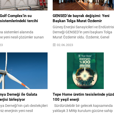
s Golf Complex’in su
GENSED’de bayrak değişimi: Yeni
istemlerindeki tercihi
Başkan Tolga Murat Özdemir
Güneş Enerjisi Sanayicileri ve Endüstris
a sistemleri alanında
Derneği GENSED’in yeni başkanı Tolga
ne yeni nesil çözümler sunan
Murat Özdemir oldu. Özdemir, Genel
nya genelindeki prestijli
Kurul Toplantısı’nda yaptığı konuşmad
23
02.06.2023
 çözüm ortağı olmaya devam
GENSED’in enerji depolama ve güneş
’ın Erbil kentinde inşa edilen ve
enerjisinden elektrik üretimini tabana
prestijli projeleri arasında yer
yaymayı faaliyetlerinin odağına aldığını
Hills Golf Complex projesinin su
söyledi. Güneş Enerjisi Sanayicileri ve
stemlerindeki tercihi de
Endüstrisi Derneği GENSED’in 7.Olağa
u. Ülkenin ilk şampiyona golf
Genel Kurul Toplantısı BYOTELL İstanb
ın Erbil...
Kozyatağı Oteli’nde gerçekleşti....
ya Derneği ile Galata
Tepe Home üretim tesislerinde yüz
rjisi birleşiyor
100 yeşil enerji
 Derneği’nin çatı destekçileri
Sürdürülebilir bir gelecek kapsamında
iz enerjinin yeni nesil
yaklaşık 3 MWp kurulum gücüne sahip