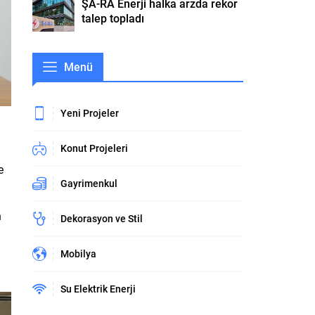
ŞA-RA Enerji halka arzda rekor
talep topladı
Menü
Yeni Projeler
Konut Projeleri
e
Gayrimenkul
n
Dekorasyon ve Stil
Mobilya
Su Elektrik Enerji