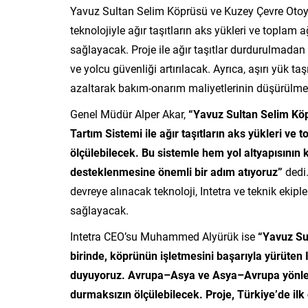
Yavuz Sultan Selim Köprüsü ve Kuzey Çevre Otoyo
teknolojiyle ağır taşıtların aks yükleri ve toplam 
sağlayacak. Proje ile ağır taşıtlar durdurulmadan
ve yolcu güvenliği artırılacak. Ayrıca, aşırı yük t
azaltarak bakım-onarım maliyetlerinin düşürülme
Genel Müdür Alper Akar,
“Yavuz Sultan Selim Kö
Tartım Sistemi ile ağır taşıtların aks yükleri v
ölçülebilecek. Bu sistemle hem yol altyapısının
desteklenmesine önemli bir adım atıyoruz”
dedi.
devreye alınacak teknoloji, Intetra ve teknik ekipler
sağlayacak.
Intetra CEO’su Muhammed Alyürük ise
“Yavuz Su
birinde, köprünün işletmesini başarıyla yürüten 
duyuyoruz. Avrupa–Asya ve Asya–Avrupa yönlerin
durmaksızın ölçülebilecek. Proje, Türkiye’de ilk