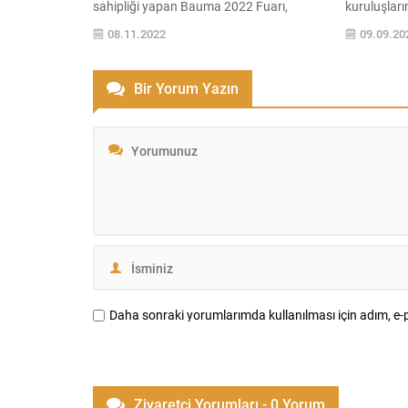
sahipliği yapan Bauma 2022 Fuarı,
kuruluşları
Almanya’nın Münih kentinde düzenlendi.
Yuvam Dünya
08.11.2022
09.09.20
İnşaat sektörünün ihtiyaç duyduğu
gücü ve hik
kesintisiz güç çözümleri ile fuarda yerini
Galata Win
alan Teksan; dizel jeneratörleri, taşıma
enerjisini b
Bir Yorum Yazın
kolaylığı ile pratik bir kullanım sunan
toplumun he
kiralık / mobil jeneratörler, aydınlatma
hakkında fa
kuleleri ve yeni ürünü Teksan...
hedefleniyor
konusunda.
Daha sonraki yorumlarımda kullanılması için adım, e-p
Ziyaretçi Yorumları - 0 Yorum