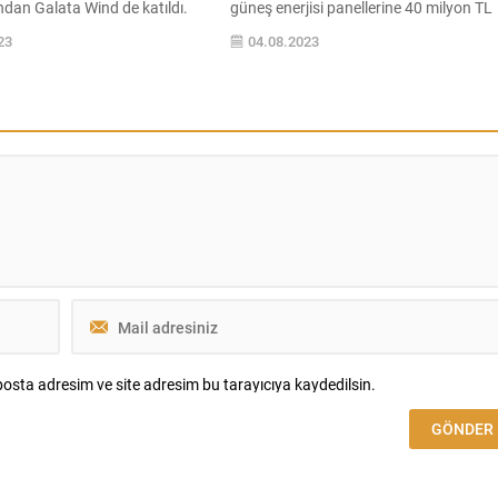
ndan Galata Wind de katıldı.
güneş enerjisi panellerine 40 milyon TL
 Derneği’nin bilimsel bilgi
yatırım yapan Tepe Home, %100 yeşil
23
04.08.2023
âye anlatma becerisi ile
enerji ile üretiyor. Yaklaşık 3 MWp
d’in deneyimi ve temiz
kurulum gücüne sahip güneş enerjisi
irleştiren iş birliği çerçevesinde,
panellerine 40 milyon TL yatırım
r kesiminde iklim krizi
yapıldığını söyleyen Levent Çapan, şub
rkındalık yaratılması
2023 itibari fabrikalarında %100 yeşil
. İklim krizi ile mücadele
enerji...
..
osta adresim ve site adresim bu tarayıcıya kaydedilsin.