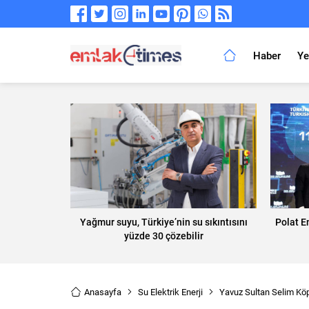
Haber
Ye
Yağmur suyu, Türkiye’nin su sıkıntısını
Polat E
yüzde 30 çözebilir
Anasayfa
Su Elektrik Enerji
Yavuz Sultan Selim Köpr