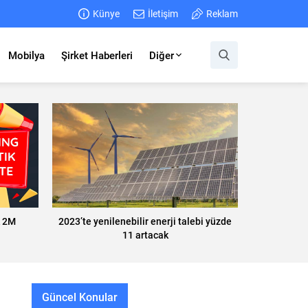
Künye
İletişim
Reklam
Mobilya
Şirket Haberleri
Diğer
k 2M
2023’te yenilenebilir enerji talebi yüzde
11 artacak
Güncel Konular