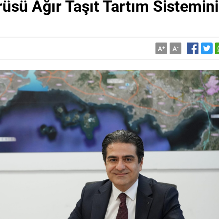
üsü Ağır Taşıt Tartım Sistemini
A
+
A
-