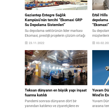
Gaziantep Entegre Sağlık
Erbil Hill
Kampüsü’nün tercihi “Ekomaxi GRP
depolama s
Su Depolama Sistemleri”
“Ekomaxi”
Su depolama sektörünün lider markası
Su depolam
Ekomaxi, prestijli projelerin çözüm ortağı
müşterileri
olmaya devam ediyor Bu kapsamda.
Ekomaxi, dü
23.11.2022
03.02.20
Gaziantep’in son dönemdeki gözde
projelerin
projelerinden Gaziantep Entegre Sağlık
ediyor. Irak
Kampüsü’nün tercihi de “Ekomaxi GRP su
bölgenin en 
depolama sistemleri” oldu. Projede
alan Erbil 
kullanılan ve toplamda 454 ton
depolama si
kapasiteye sahip olan Ekomaxi GRP
Ekomaxi old
modüler su depoları, Gaziantep Entegre
sahası Irak’
Sağlık Kampüsü’nün...
Teksan dünyanın en büyük yapı inşaat
Yuvam Dün
fuarına katıldı
Wind’in Ene
Pandemi sonrası dünyanın dört bir
Yuvam Dünya
yanından katılımcı ve ziyaretçilere ev
arasına tem