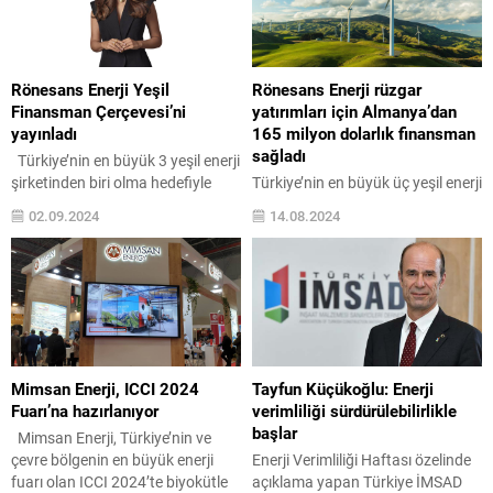
yaralanmalara ve ölümlere sebep
açmaya hazırlanıyor. Voli Fuar
olacak kaza risklerinin önüne
Hizmetleri ev sahipliğinde
geçiyor. Sigma Elektrik, kaçak
geleneksel olarak gerçekleştirilen
akım koruma uygulamalarında
SolarEX İstanbul, güneş enerjisi
Rönesans Enerji Yeşil
Rönesans Enerji rüzgar
kalite ve...
ve...
Finansman Çerçevesi’ni
yatırımları için Almanya’dan
yayınladı
165 milyon dolarlık finansman
sağladı
Türkiye’nin en büyük 3 yeşil enerji
şirketinden biri olma hedefiyle
Türkiye’nin en büyük üç yeşil enerji
yatırımlarını hızla sürdüren
şirketinden biri olma hedefi
02.09.2024
14.08.2024
Rönesans Enerji, SPK yeşil
doğrultusundaki çalışmalarına hız
borçlanma araçları kriterlerine
veren Rönesans Holding ve
uyumu da içeren özellikleriyle
TotalEnergies ortaklığındaki
sektörde ilklerden biri olma özelliği
Rönesans Enerji, Almanya Federal
taşıyan Yeşil Finansman
Cumhuriyeti’nin ihracat kredi
Çerçevesi’ni yayınladı. Yeşil
garantisi desteğiyle 15 yıl vadeli
Finansman Çerçevesi’nin
165 milyon dolarlık finansman
hazırlanma ve yayınlanma
sağladı. Rönesans Enerji’nin
Mimsan Enerji, ICCI 2024
Tayfun Küçükoğlu: Enerji
sürecinde ING Grubu
hayata geçireceği projeler için
Fuarı’na hazırlanıyor
verimliliği sürdürülebilirlikle
sürdürülebilirlik danışmanı olarak
Alman İhracat Kredi Ajansı (ECA)
başlar
Mimsan Enerji, Türkiye’nin ve
yer aldı. Rönesans...
garantisi
çevre bölgenin en büyük enerji
Enerji Verimliliği Haftası özelinde
ile alınan finansmanda HSBC;
fuarı olan ICCI 2024’te biyokütle
açıklama yapan Türkiye İMSAD
Yeşil Kredi Koordinatörü,