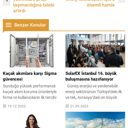
taşımacılığına talebi
önemli hamle
artırdı
Benzer Konular
Kaçak akımlara karşı Sigma
SolarEX İstanbul 16. büyük
güvencesi
buluşmasına hazırlanıyor
Sunduğu yüksek performanslı
Güneş enerjisi ve yenilenebilir
kaçak akım koruma ürünleriyle
enerji sektörünün Türkiye’deki ilk
firma ve kullanıcıların ilk tercihi
ve tek, Avrasya’daki en büyük
olan Sigma Elektrik, Kaçak Akım
uluslararası etkinliği SolarEX
19.12.2022
21.09.2023
Koruma Test Cihazı ile kaçak
İstanbul, her yıl artan katılımcı ve
akım koruması yapan cihazların
ziyaretçi sayısı ile 4-6 Nisan 2024
doğru çalışıp çalışmadığını
tarihlerinde İstanbul Fuar
kontrol ederek yangınlara,
Merkezi’nde 16.kez kapılarını