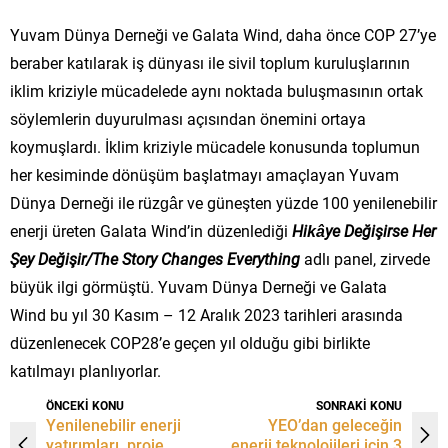
Yuvam Dünya Derneği ve Galata Wind, daha önce COP 27’ye
beraber katılarak iş dünyası ile sivil toplum kuruluşlarının
iklim kriziyle mücadelede aynı noktada buluşmasının ortak
söylemlerin duyurulması açısından önemini ortaya
koymuşlardı. İklim kriziyle mücadele konusunda toplumun
her kesiminde dönüşüm başlatmayı amaçlayan Yuvam
Dünya Derneği ile rüzgâr ve güneşten yüzde 100 yenilenebilir
enerji üreten Galata Wind’in düzenlediği
Hikâye Değişirse Her
Şey Değişir/The Story Changes Everything
adlı panel, zirvede
büyük ilgi görmüştü. Yuvam Dünya Derneği ve Galata
Wind bu yıl 30 Kasım – 12 Aralık 2023 tarihleri arasında
düzenlenecek COP28’e geçen yıl olduğu gibi birlikte
katılmayı planlıyorlar.
ÖNCEKİ KONU
SONRAKİ KONU
Yenilenebilir enerji
YEO’dan geleceğin
yatırımları, proje
enerji teknolojileri için 3