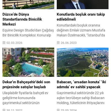
yakışan aslan gibi bir proje
ilgi görüyor. Gayrimenkul
olduğunu söyledi. Nevita Yönetim
sektörünün yenilikçi markası Nef,
Kurulu Başkanı Faruk Akbal ise,
Çekmeköy’de geliştirdiği
Düzce’de Dünya
Konutlarda boşluk oranı takip
Nevita’nın gücüyle projeyi
Çamlıtepe ve Ormantepe
Standartlarında Binicilik
edilebilmeli
dünyaya en iyi şekilde
etaplarının ardından...
Merkezi
Konutlardaki boşluk oranına
anlatacaklarını...
Equine Design Studio’dan Çağdaş
değinen Emlak Uzmanı Mustafa
Bir Binicilik Kompleksi: Konuralp
Hakan Özelmacıklı, “İstanbul’da
Gazi 113 dönümlük alanda
toplamda 1 milyon 448 bin 341
02.03.2026
26.06.2023
hayata geçirilecek olan Konuralp
yapı bulunuyor. Bu yapılarda ise
Gazi Binicilik Tesisi, her seviyeden
toplamda 6 milyon 384 bin 524
kullanıcıya hitap eden kurgusuyla
konut, 1 milyon 176 bin 474 adet
Düzce’yi uluslararası binicilik
de işyeri niteliğinde bağımsız
organizasyonlarının yeni adresi
bölümümüz var. Özellikle 2008
olmaya hazırlıyor. Doğayla
sonrası inşa edilmiş binalarda
bütünleşen tasarımı ve çağdaş
yaklaşık 153 bin 240...
altyapısıyla tesis, referans
Dekar’ın Bahçeşehir’deki son
Babacan, ‘arsadan konuta’ ‘iki
niteliğinde bir spor ve yaşam
projesinde satışlar başladı
adımda’ ev sahibi yapacak
merkezi olarak konumlanıyor.
Ulaşılabilir fiyatlarla bahçeli ev
Gayrimenkul sektöründe 22 yılı
Mimar...
geliştirme konusunda
aşkın tecrübeye sahip Babacan
gayrimenkul sektörünün
Holding, tüketicinin ihtiyaçlarını
öncülerinden olan Dekar Yapı,
gördü, konuta erişimi
30.11.2022
25.05.2024