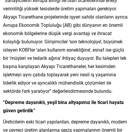
“Sanayicilerin Avrupa Birliği ile olan ticaretlerinde enerji
verimliliği yüksek tesislerde üretim yapmaları gerekiyor.
Akyapı Ticarethane projelerinde işyeri sahibi olanların ayrıca
Avrupa Ekonomik Topluluğu (AB) gibi dünyanın en önemli
ekonomik bölgelerine düşük vergi avantajı ve ihracat
kolaylığı bulunuyor. Girişimciler ‘son teknolojiye’, büyümek
isteyen KOBİ’ler ‘alan kullanım esnekliğine’, esnaf ise güçlü
bir ‘müşteri ve tedarik ağına’ ihtiyaç duyuyor. Bu talepleri tek
başına karşılayan Akyapı Ticarethaneler, her kesimden
işletmeyi aynı çatıda toplayarak yeni nesil iş yaşamına
liderlik ediyor ve ayrıcalıklı mühendislik çözümleri ile
sektörde fark yaratıyor” değerlendirmesinde bulundu.
“Depreme dayanıklı, yeşil bina altyapımız ile ticari hayata
güven getirdik”
Üreticilerin eski ticari yapılardan, depreme dayanıklı, modern
ve çevreci üretim alanlarına geçiş yapmalarının önemli bir