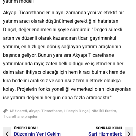
yatırım modeli
Akyapı Ticarethaneler’in aynı zamanda yeni ve efektif bir
yatırım aracı olarak düşünülmesi gerektiğini hatırlatan
Dinçel, değerlendirmesini şöyle sürdürdü: “Değeri sürekli
artan ve düzenli olarak kazandıran ticari gayrimenkul
yatırımı, en hızlı geri dönüş sağlayan yatırım araçlarının
başında geliyor. Bunun yanı sıra Akyapı Ticarethane
yatırımlarında rayiç zaten belli olduğu ve işletmelerin her
daim alan ihtiyacı olacağı için hem kiracı bulmak hem de
kira bedelini aralıksız ve sorunsuz temin etmek oldukça
kolay. Projelerin fonksiyonelliği ve merkezi olan lokasyonları
ise yatırım değerini her gün daha fazla artıracaktır.”
,
,
,
,
AB ticareti
Akyapı Ticarethane
Hüseyin Dinçel
Nitelikli üretim
Ticarethane projeleri
ÖNCEKİ KONU
SONRAKİ KONU
Düzce’nin Yeni Çekim
Şarj Hizmetleri: