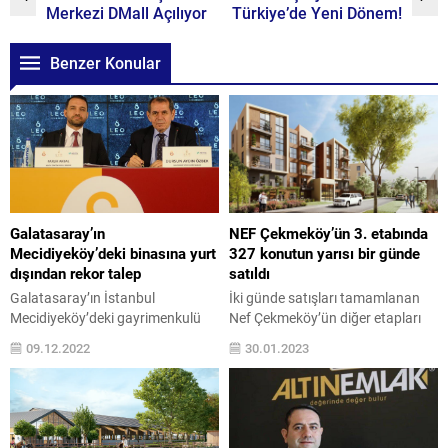
Merkezi DMall Açılıyor
Türkiye’de Yeni Dönem!
Benzer Konular
Galatasaray’ın
NEF Çekmeköy’ün 3. etabında
Mecidiyeköy’deki binasına yurt
327 konutun yarısı bir günde
dışından rekor talep
satıldı
Galatasaray’ın İstanbul
İki günde satışları tamamlanan
Mecidiyeköy’deki gayrimenkulü
Nef Çekmeköy’ün diğer etapları
Leo Residences satışa çıktı. Leo
ardından Nef Koruköy, ‘’Yeni
09.12.2022
30.01.2023
Residences’ın satış sürecini global
Evim’’ kampanyası kapsamında
gayrimenkul yatırım şirketi Nevita
aylık 13 bin TL taksit avantajı ile
yürütecek. Galatasaray Spor
satışa sunuldu. Projedeki
Kulübü Başkanı Dursun Aydın
konutların yarısının bir günde
Özbek, Leo Residences’ın kulübe
satıldığı Nef Koruköy, çok yoğun