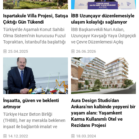
Ispartakule Villa Projesi, Satışa
İBB Uzunçayır düzenlemesiyle
Çıktığı Gün Tükendi
ulaşım kolaylığı sağlanıyor
Türkiye’de Aşamalı Konut Sahibi
İBB Başkanvekili Nuri Aslan,
Olma Sistemi’nin kurucusu Fuzul
Uzunçayır Kavşağı Yaya Üstgeçidi
Topraktan, İstanbul’da başlattığı
ve Çevre Düzenlemesi Açılış
topraktan villa projesinin ilki olan
Töreni’nde yaptığı konuşmada,
25.04.2025
26.06.2026
‘’Ispartakule Villaları’’nın
bölgenin ulaşım açısından kritik
lansmanını gerçekleştirdi. 37
bir konumda olduğunu belirtti. D-
villaya denk gelen arsa oranının
100 karayolu üzerinde Kadıköy ve
satışa sunulduğu lansman,
Üsküdar ilçelerinin kesişim
yatırımcılardan yoğun ilgi gördü.
noktasında bulunan Uzunçayır
Villaların tamamının ilk günden
Kavşağı’nın, yaya ve araç
satıldığı açıklandı. Konut imarlı
trafiğinin yoğun olduğu bir bölge
arsalara topraktan yatırım yapma
olduğunu vurgulayan Aslan,
İnşaatta, güven ve beklenti
Aura Design Studio’dan
imkânı sağlayan Fuzul Topraktan,
Anadolu Yakası’nın önemli
artmıyor
Ankara’nın kalbinde yepyeni bir
Türkiye’de...
ulaşım...
yaşam alanı: Yaşamkent
Türkiye Hazır Beton Birliği
Karma Kullanımlı Otel ve
(THBB), her ay merakla beklenen
Rezidans Projesi
inşaat ile bağlantılı imalat ve
hizmet sektörlerindeki mevcut
Mimari, iç mimari ve kentsel
14.12.2022
18.03.2024
durum ile beklenen gelişmeleri
tasarım alanlarında ulusal ve