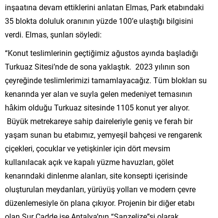
inşaatına devam ettiklerini anlatan Elmas, Park etabındaki
35 blokta doluluk oranının yüzde 100’e ulaştığı bilgisini
verdi. Elmas, şunları söyledi:
“Konut teslimlerinin geçtiğimiz ağustos ayında başladığı
Turkuaz Sitesi’nde de sona yaklaştık. 2023 yılının son
çeyreğinde teslimlerimizi tamamlayacağız. Tüm blokları su
kenarında yer alan ve suyla gelen medeniyet temasının
hâkim olduğu Turkuaz sitesinde 1105 konut yer alıyor.
Büyük metrekareye sahip daireleriyle geniş ve ferah bir
yaşam sunan bu etabımız, yemyeşil bahçesi ve rengarenk
çiçekleri, çocuklar ve yetişkinler için dört mevsim
kullanılacak açık ve kapalı yüzme havuzları, gölet
kenarındaki dinlenme alanları, site konsepti içerisinde
oluşturulan meydanları, yürüyüş yolları ve modern çevre
düzenlemesiyle ön plana çıkıyor. Projenin bir diğer etabı
olan Sur Cadde ise Antalya’nın “Şanzelize”si olarak