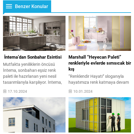
Benzer Konular
İntema’dan Sonbahar Esintisi
Marshall “Heyecan Paleti”
renkleriyle evlerde sımsıcak bir
Mutfakta yeniliklerin öncüsü
kış
İntema, sonbaharı eşsiz renk
paleti ile hazırlanan yeni nesil
“Renklendir Hayatı” sloganıyla
tasarımlarıyla karşılıyor. İntema,
hayatımıza renk katmaya devam
estetik ve fonksiyonel
eden Marshall’ın, açıkladığı Yılın
17.10.2024
10.01.2024
çözümleriyle, modern yaşamın
Rengi “Tatlı Huzur”u tamamlayan
ihtiyaçlarına uygun tasarımlar ile
Heyecan Paleti, sıcak dokusuyla
mutfaklarda sıcak ve davetkar bir
soğuk kış aylarında evleri ısıtıyor,
atmosfer sunuyor. Eczacıbaşı
adeta güneş ışığını içeriye taşıyor.
Topluluğu’nun modüler mutfak
Eğlenceli ve neşeli tonlardan
markası İntema; uzman kadrosu,
oluşan Heyecan Paleti, Yılın Rengi
deneyimli mimar ekibi ve 46 yılı
“Tatlı Huzur” ile birlikte bir dizi