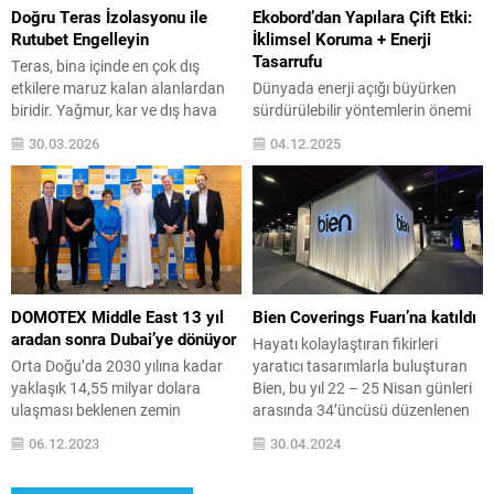
aşkın tecrübesiyle kişiye özel...
çarpıcı renk ve kombinasyon
Doğru Teras İzolasyonu ile
Ekobord’dan Yapılara Çift Etki:
olanağı...
Rutubet Engelleyin
İklimsel Koruma + Enerji
Tasarrufu
Teras, bina içinde en çok dış
etkilere maruz kalan alanlardan
Dünyada enerji açığı büyürken
biridir. Yağmur, kar ve dış hava
sürdürülebilir yöntemlerin önemi
koşulları suyun yapıya sızmasına
hem çevresel hem de ekonomik
30.03.2026
04.12.2025
neden olabilir. Bu durum hem
açıdan kritik bir noktaya taşındı.
yapının dayanıklılığını tehdit eder
Konutlar başta olmak üzere geniş
hem de iç mekanlarda rutubet ve
kullanıcı kitlesine hitap eden
küf gibi problemlere yol açar.
yapılarda, doğru malzeme seçimi
Teras izolasyonu, suyun teras
ve doğru uygulama teknikleriyle
yüzeyinden içeriye geçmesini
enerji tasarrufu sağlamak artık
engelleyen bir uygulamadır....
kritik bir noktada. Yapı
malzemeleri alanında öncü
DOMOTEX Middle East 13 yıl
Bien Coverings Fuarı’na katıldı
firmalardan Ekobord, fibercement
aradan sonra Dubai’ye dönüyor
Hayatı kolaylaştıran fikirleri
dış...
Orta Doğu’da 2030 yılına kadar
yaratıcı tasarımlarla buluşturan
yaklaşık 14,55 milyar dolara
Bien, bu yıl 22 – 25 Nisan günleri
ulaşması beklenen zemin
arasında 34’üncüsü düzenlenen
kaplama ve halı pazarı, 13 yıl
Coverings Fuarı’na çıkarma yaptı.
06.12.2023
30.04.2024
sonra DOMOTEX Middle East ile
Bien, ABD’nin Atlanta şehrinde
sektörü aynı çatı altında
gerçekleşen fuarda, iç ve dış