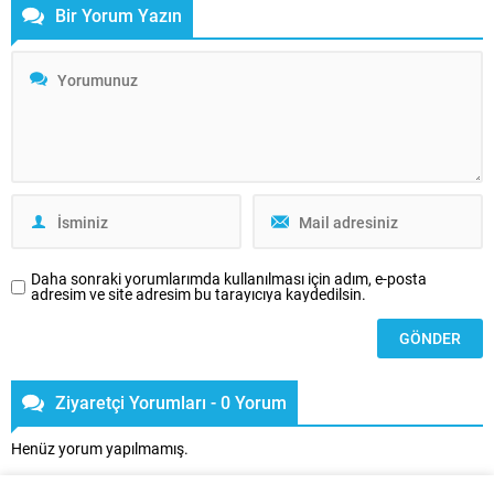
buluşturmak için gün sayıyor.
mekanlar için ileri teknolojilerle
Bir Yorum Yazın
Fuar, 23-25 Nisan tarihleri
tasarladığı ürünlerini sektör
arasında Dubai Dünya Ticaret
profesyonellerinin beğenisine
Merkezi’nde (DWTC) uzun
sundu. Standartların yarattığı
zamandır heyecanla beklenen
sınırlarda değil, hayallerin
yeniden doğuşunu kutlayacak ve
genişleyebildiği ölçüde üretim
bu...
yapan...
Daha sonraki yorumlarımda kullanılması için adım, e-posta
adresim ve site adresim bu tarayıcıya kaydedilsin.
Ziyaretçi Yorumları - 0 Yorum
Henüz yorum yapılmamış.