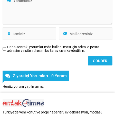
ekleyen Skyland HOM, modern ve
alanında hizmet veren Kaleli dün
zamansız tasarım anlayışını bir
Pendik’te açılış kokteyli
adım öteye taşıyor. 43...
düzenleyerek yeni mağazasını
hizmete sundu. Açılış kokteyline;
Numan Kaleli...
Daha sonraki yorumlarımda kullanılması için adım, e-posta
adresim ve site adresim bu tarayıcıya kaydedilsin.
Ziyaretçi Yorumları - 0 Yorum
Henüz yorum yapılmamış.
Türkiye'de yeni konut ve proje haberleri, ev dekorasyon, modası,