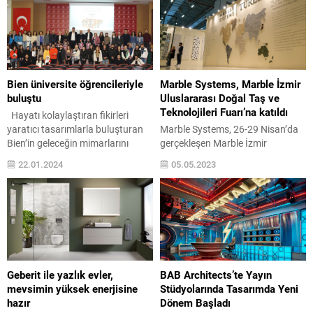
Bien üniversite öğrencileriyle
Marble Systems, Marble İzmir
buluştu
Uluslararası Doğal Taş ve
Teknolojileri Fuarı’na katıldı
Hayatı kolaylaştıran fikirleri
yaratıcı tasarımlarla buluşturan
Marble Systems, 26-29 Nisan’da
Bien’in geleceğin mimarlarını
gerçekleşen Marble İzmir
sektöre hazırlamak için hayata
Uluslararası Doğal Taş ve
22.01.2024
05.05.2023
geçirdiği Academia programı yeni
Teknolojileri Fuarı’nda yeni
dönemine başladı. Ankara OSTİM
koleksiyonunu ve projelerini
Teknik Üniversitesi Mimarlık ve
tanıttı. Tureks Turunç Madencilik
Tasarım Fakültesi’nde İç Mimarlık
şemsiyesi altında yer alan Marble
ve Çevre Tasarımı Bölümünde 70
Systems, doğal taş sektöründe
öğrenciyle buluşan
dünyanın en önemli
Bien, Academia programı
buluşmalarından biri olan ve 28.’si
kapsamında yıl boyunca farklı
gerçekleştirilen Marble İzmir
Geberit ile yazlık evler,
BAB Architects’te Yayın
üniversitelerde öğrencilere eğitim
Uluslararası Doğal Taş ve
mevsimin yüksek enerjisine
Stüdyolarında Tasarımda Yeni
vermeye devam edecek.
Teknolojileri Fuarı’na katıldı.
hazır
Dönem Başladı
Türkiye...
Mermer,...