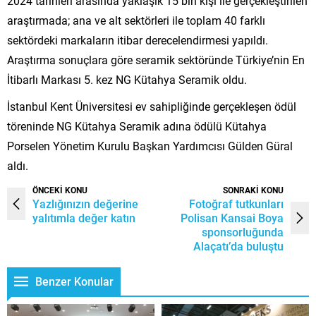
2024 tarihleri arasında yaklaşık 15 bin kişi ile gerçekleştirilen
araştırmada; ana ve alt sektörleri ile toplam 40 farklı
sektördeki markaların itibar derecelendirmesi yapıldı.
Araştırma sonuçlara göre seramik sektöründe Türkiye’nin En
İtibarlı Markası 5. kez NG Kütahya Seramik oldu.
İstanbul Kent Üniversitesi ev sahipliğinde gerçekleşen ödül
töreninde NG Kütahya Seramik adına ödülü Kütahya
Porselen Yönetim Kurulu Başkan Yardımcısı Gülden Güral
aldı.
ÖNCEKİ KONU
SONRAKİ KONU
Yazlığınızın değerine
Fotoğraf tutkunları
yalıtımla değer katın
Polisan Kansai Boya
sponsorluğunda
Alaçatı’da buluştu
Benzer Konular