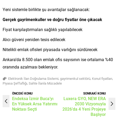
Yeni sistemle birlikte şu avantajlar sağlanacak:
Gerçek gayrimenkuller ve doğru fiyatlar öne çıkacak
Fiyat karşılaştırmaları sağlıklı yapılabilecek
Alıcı güveni yeniden tesis edilecek
Nitelikli emlak ofisleri piyasada varlığını sürdürecek
Ankara’da 8.500 olan emlak ofis sayısının ise ortalama %40
oranında azalması bekleniyor.
,
,
,
Elektronik İlan Doğrulama Sistemi
gayrimenkul sektörü
Konut fiyatları
,
Piyasa Şeffaflığı
Sahte İlanla Mücadele
ÖNCEKİ KONU
SONRAKİ KONU
Endeksa İzmir Buca’yı
Luxera GYO, NEW ERA
En Yüksek Arsa Yatırımı
2030 Vizyonuyla
Noktası Seçti
2026’da 4 Yeni Projeye
Başlıyor