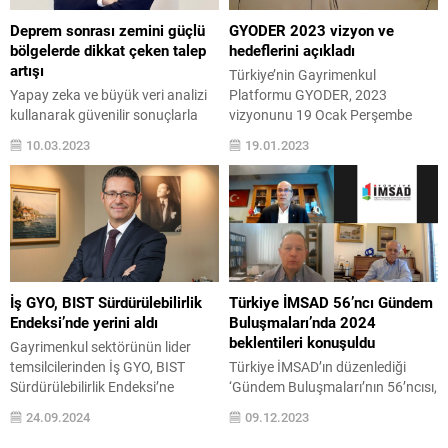
kasabalar, bu yeni yaşam
amaçlarla da korunmaktadır. Bu
tercihlerinin odak noktası haline
nedenle, alım-satım sürecinde
Deprem sonrası zemini güçlü
GYODER 2023 vizyon ve
gelmiş durumda. Kırsal
yasalara uygun hareket etmek
bölgelerde dikkat çeken talep
hedeflerini açıkladı
Bölgelere...
ve...
artışı
Türkiye’nin Gayrimenkul
Yapay zeka ve büyük veri analizi
Platformu GYODER, 2023
kullanarak güvenilir sonuçlarla
vizyonunu 19 Ocak Perşembe
gayrimenkul değeri hesaplayan
günü gerçekleştirdiği toplantıyla
10.03.2023
19.01.2023
Endeksa, Şubat ayında yaşanan
açıkladı. GYODER Yönetim Kurulu
deprem felaketi sonrası İstanbul
Başkanı Mehmet Kalyoncu, hem
ilçelerinde kiralık konut piyasasını
akıllı, hem de vicdanlı şehirlere
inceledi. Çalışmaya göre Şubat
ihtiyaç olduğunu vurguladı.
ayında İstanbul genelinde konut
Kalyoncu, GYODER’in yeni
kiraları %6,6, kiralanmayı bekleyen
hedefinin; 4 T vizyonundan
konut stoku ise %5 artış gösterdi.
beslenen bir kentsel kalkınma
İstanbul genelinde ortalama
olduğunu belirtti. Toplantıda,
İş GYO, BIST Sürdürülebilirlik
Türkiye İMSAD 56’ncı Gündem
metrekare kira 124 TL olurken...
GYODER’in geliştirdiği “Yeni Pazar
Endeksi’nde yerini aldı
Buluşmaları’nda 2024
Yeri” ile güvenilir alım...
beklentileri konuşuldu
Gayrimenkul sektörünün lider
temsilcilerinden İş GYO, BIST
Türkiye İMSAD’ın düzenlediği
Sürdürülebilirlik Endeksi’ne
‘Gündem Buluşmaları’nın 56’ncısı,
katılmaya hak kazandı. Şirketlerin
‘2023 Değerlendirmesi-2024
24.09.2024
09.12.2023
sürdürülebilirlik çalışmalarının
Beklentileri’ başlığı altında online
sonuçlarına göre oluşturulan bu
olarak gerçekleştirildi. Toplantıda