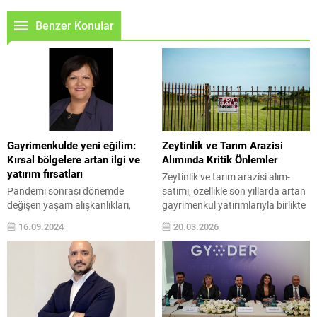
Benzer Konular
Gayrimenkulde yeni eğilim:
Zeytinlik ve Tarım Arazisi
Kırsal bölgelere artan ilgi ve
Alımında Kritik Önlemler
yatırım fırsatları
Zeytinlik ve tarım arazisi alım-
Pandemi sonrası dönemde
satımı, özellikle son yıllarda artan
değişen yaşam alışkanlıkları,
gayrimenkul yatırımlarıyla birlikte
gayrimenkul sektörünü yeniden
karmaşıklaşan yasal
16.09.2024
20.03.2026
şekillendirdi. Şehir merkezlerindeki
düzenlemeler ve kısıtlamalar
yoğunluk ve yaşam maliyetlerinin
nedeniyle doğru bilgi ve dikkat
artmasıyla birlikte, daha sakin ve
gerektirir. Bu araziler, sadece
doğayla iç içe yaşam alanlarına
yatırım amaçlı değil, aynı
olan talep her geçen gün artıyor.
zamanda tarımsal üretim ve
Türkiye’de kırsal alanlar ve küçük
çevresel koruma gibi önemli