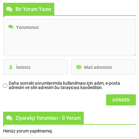
endeksin yeni üyesi olmaktan
katılımcılara seslenen Türkiye
Bir Yorum Yazın
büyük bir gurur ve mutluluk
İMSAD Yönetim Kurulu Başkanı
duyduklarını belirten İş GYO Genel
Tayfun Küçükoğlu, “Türkiye’nin
Müdürü Barlas Ülkü, “25’inci
coğrafi konumu, uluslararası
yılımızı bu önemli gelişmeyle
ticarette avantaj sağlamasıyla
taçlandırdık. Daha iyi bir dünya
birlikte, inşaat malzemesi
için sürdürülebilirlik dönüşümünü
sanayisinin de ihracat
tüm iş...
potansiyelini artırıyor.
Sektörümüzün yüksek kaliteli
ürünlerini dış pazarlarda rekabet
edebilir fiyatlarla sunması, ülke...
Daha sonraki yorumlarımda kullanılması için adım, e-posta
adresim ve site adresim bu tarayıcıya kaydedilsin.
Ziyaretçi Yorumları - 0 Yorum
Henüz yorum yapılmamış.