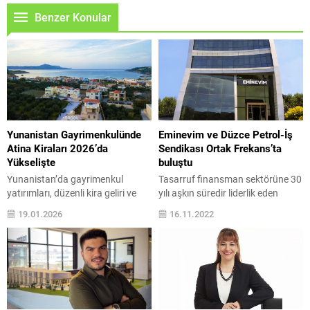
Benzer Konular
Yunanistan Gayrimenkulünde
Eminevim ve Düzce Petrol-İş
Atina Kiraları 2026’da
Sendikası Ortak Frekans’ta
Yükselişte
buluştu
Yunanistan’da gayrimenkul
Tasarruf finansman sektörüne 30
yatırımları, düzenli kira geliri ve
yılı aşkın süredir liderlik eden
bölgesel çeşitlilik sunmasıyla
Eminevim, Ortak Frekans projesi
19.01.2026
16.11.2022
Türkiye’deki yatırımcıların ilgi
kapsamında Düzce Türkiye Petrol
odağı haline geliyor. 2025 verileri
Kimya Lastik İşçileri Sendikası
ve 2026 öngörüleri, özellikle Atina
(Petrol-İş Sendikası) ile iş birliği
ve turistik bölgelerde cazip getiri
protokolü imzaladı. Protokol
potansiyeline işaret ediyor.
kapsamında Düzce Petrol-İş
Yatırım yoluyla oturum ve
Sendikası’na bağlı sendika üyeleri
vatandaşlık programlarında 35
Eminevim’in sunduğu tasarruf