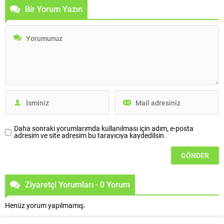
Can Fuat Gürlesel, 2022 yılını
aylarında da devam etmesini
Bir Yorum Yazın
değerlendirerek 2023 yılına ilişkin
beklediklerini söyledi. TÜİK’in
beklentilerini paylaştı. Toplantının
açıkladığı Haziran 2024 konut
moderatörlüğünü üstlenen
satış istatistiklerine göre Türkiye
Türkiye İMSAD Başkan Vekili Ferdi
genelinde konut satışları geçen yıl
Erdoğan, Avrupa’nın Yeşil
Haziran göre yüzde 5,2 azalarak
Mutabakat ve sınırda karbon
79 bin 313...
vergisi uygulamayı başlatma...
Daha sonraki yorumlarımda kullanılması için adım, e-posta
adresim ve site adresim bu tarayıcıya kaydedilsin.
Ziyaretçi Yorumları - 0 Yorum
Henüz yorum yapılmamış.