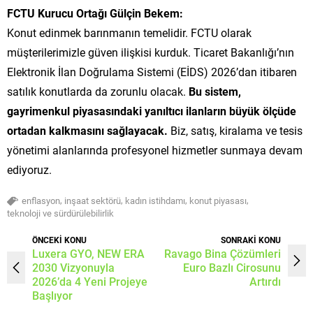
FCTU Kurucu Ortağı Gülçin Bekem:
Konut edinmek barınmanın temelidir. FCTU olarak
müşterilerimizle güven ilişkisi kurduk. Ticaret Bakanlığı’nın
Elektronik İlan Doğrulama Sistemi (EİDS) 2026’dan itibaren
satılık konutlarda da zorunlu olacak.
Bu sistem,
gayrimenkul piyasasındaki yanıltıcı ilanların büyük ölçüde
ortadan kalkmasını sağlayacak.
Biz, satış, kiralama ve tesis
yönetimi alanlarında profesyonel hizmetler sunmaya devam
ediyoruz.
,
,
,
,
enflasyon
inşaat sektörü
kadın istihdamı
konut piyasası
teknoloji ve sürdürülebilirlik
ÖNCEKİ KONU
SONRAKİ KONU
Luxera GYO, NEW ERA
Ravago Bina Çözümleri
2030 Vizyonuyla
Euro Bazlı Cirosunu
2026’da 4 Yeni Projeye
Artırdı
Başlıyor