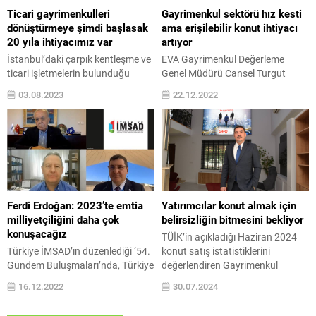
yılı aşkın deneyime sahip
finansman hizmetinden indirimli
Ticari gayrimenkulleri
Gayrimenkul sektörü hız kesti
Astons’un değerlendirmelerine
olarak yararlanma fırsatı bulacak.
dönüştürmeye şimdi başlasak
ama erişilebilir konut ihtiyacı
göre, son yıllarda Türkiye’deki
Eminevim, Ortak...
20 yıla ihtiyacımız var
artıyor
yatırımcıların yurt...
İstanbul’daki çarpık kentleşme ve
EVA Gayrimenkul Değerleme
ticari işletmelerin bulunduğu
Genel Müdürü Cansel Turgut
bölgelerin depreme dayanıksız
Yazıcı, geçen sene başından bu
03.08.2023
22.12.2022
durumda olması, konutların yanı
yana yükselen konut sektörü
sıra ticari gayrimenkullerin de bir
değerlerinin temmuzdan bu yana
an önce dönüştürülmesi gerçeğini
yavaşladığını belirterek, şu anda
de ortaya koyuyor. Olası bir
tüm Türkiye genelinde Temmuz
İstanbul depreminde, İstanbul’un
ayına göre %17 daha fazla
ekonomik değerinin yok
konutun satışta olduğunu, kiracı
olacağından bahseden uzmanlar,
arayan mülk adedinin %18
ticari gayrimenkul dönüşümünün
arttığını ancak yavaşlamanın
Ferdi Erdoğan: 2023’te emtia
Yatırımcılar konut almak için
de önemine dikkat çekiyor. Her
sektörde sorunları çözmeyip, hala
milliyetçiliğini daha çok
belirsizliğin bitmesini bekliyor
an yıkıcı bir deprem...
erişilebilir konut...
konuşacağız
TÜİK’in açıkladığı Haziran 2024
Türkiye İMSAD’ın düzenlediği ‘54.
konut satış istatistiklerini
Gündem Buluşmaları’nda, Türkiye
değerlendiren Gayrimenkul
OECD Daimi Temsilcisi Büyükelçi
Hizmet Ortaklığı (GHO) Genel
16.12.2022
30.07.2024
Prof. Dr. Kerem Alkin ve Türkiye
Müdürü Özkan Yalaza, konut
İMSAD Ekonomi Danışmanı Dr.
satışındaki aşağı yönlü seyrin, yaz