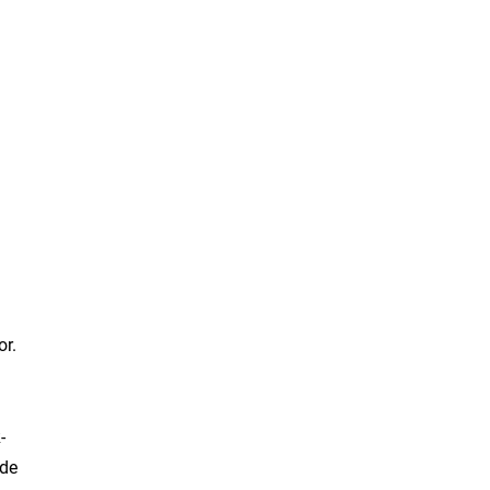
or.
-
zde