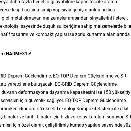
veya daha fazla hedefi algılayabilme kapasitesi ile arama
ece tespit açısına sahip yapısıyla geniş alanları hızlıca
p gibi metal olmayan malzemeler arasından sinyallerini ileterek
r teknolojisi sayesinde düşük su içeriğine sahip malzemelerde bile
fif tasarımı ve kompakt yapısı ise zorlu kurtarma alanlarında
kleri NADMEX’te!
EQ-GRID Deprem Güçlendirme, EQ-TOP Deprem Güçlendirme ve SR-
 ziyaretçilerle buluşacak. EQ-GRID Deprem Güçlendirme,
n duvarın deformasyona dayanma kapasitesini ise 150 yükseltiy
 servisleri için güvenlik sağlıyor. EQ-TOP Deprem Güçlendirme,
ırırken ekonomik Yüksek Teknoloji Kompozit Sistemi ile etkili
 binalar ve tarihi binalar için hızlı ve kolay kurulum sunuyor. SR
eri için özel olarak geliştirilmiş kumaş yapıları sayesinde yü