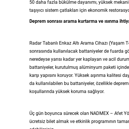
50 daha fazla bükülme dayanımı, yüksek mekanik y
taşıyıcı sistem çatlakları için ekonomik restorasy
Deprem sonrası arama kurtarma ve ısınma ihtiya
Radar Tabanlı Enkaz Altı Arama Cihazı (Yaşam Tesp
sonrasında kullanılacak battaniyeler de fuarda g
neredeyse yarısı kadar yer kaplayan ve acil dur
battaniyeler, kurutulmuş alüminyum paketi içinde 
karşı yapısını koruyor. Yüksek aşınma kalitesi da
da kullanılabilen bu battaniyeler, özellikle depr
koşullarında yüksek koruma sağlıyor.
Üç gün boyunca sürecek olan NADMEX – Afet Yönet
ücretsiz bilet almak ve etkinlik programının ta