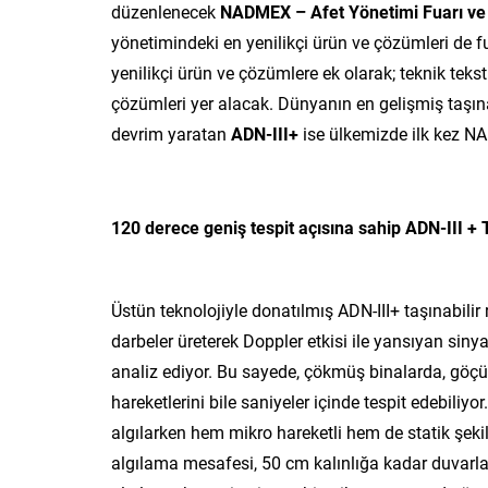
düzenlenecek
NADMEX – Afet Yönetimi Fuarı ve 
yönetimindeki en yenilikçi ürün ve çözümleri de fu
yenilikçi ürün ve çözümlere ek olarak; teknik teksti
çözümleri yer alacak. Dünyanın en gelişmiş taşı
devrim yaratan
ADN-III+
ise ülkemizde ilk kez NA
120 derece geniş tespit açısına sahip ADN-III +
Üstün teknolojiyle donatılmış ADN-III+ taşınabil
darbeler üreterek Doppler etkisi ile yansıyan sinya
analiz ediyor. Bu sayede, çökmüş binalarda, göçü
hareketlerini bile saniyeler içinde tespit edebiliyor
algılarken hem mikro hareketli hem de statik şek
algılama mesafesi, 50 cm kalınlığa kadar duvarla