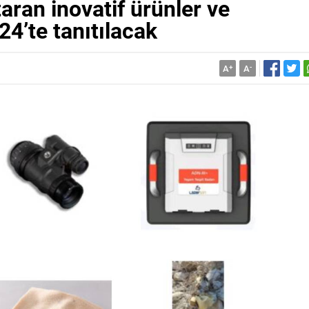
taran inovatif ürünler ve
4’te tanıtılacak
A
+
A
-