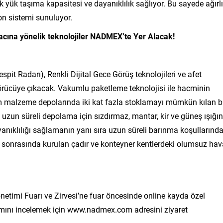
ük taşıma kapasitesi ve dayanıklılık sağlıyor. Bu sayede ağırl
on sistemi sunuluyor.
cına yönelik teknolojiler NADMEX’te Yer Alacak!
it Radarı), Renkli Dijital Gece Görüş teknolojileri ve afet
örücüye çıkacak. Vakumlu paketleme teknolojisi ile hacminin
um malzeme depolarında iki kat fazla stoklamayı mümkün kılan 
uzun süreli depolama için sızdırmaz, mantar, kir ve güneş ışığı
yanıklılığı sağlamanın yanı sıra uzun süreli barınma koşullarınd
em sonrasında kurulan çadır ve konteyner kentlerdeki olumsuz hav
imi Fuarı ve Zirvesi’ne fuar öncesinde online kayda özel
mamını incelemek için www.nadmex.com adresini ziyaret