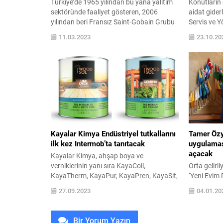
Türkiye’de 1965 yılından bu yana yalıtım
Konutların
sektöründe faaliyet gösteren, 2006
aidat giderl
yılından beri Fransız Saint-Gobain Grubu
Servis ve 
ve Kuveyt Alghanim Grubu ortaklığı ile
Şengür, “Aid
11.03.2023
23.10.20
faaliyetlerini sürdüren İzocam Ticaret ve
yıllık işle
Sanayi A.Ş.’nin İnsan Kaynakları
planlarınd
Direktörlüğü görevine 13.03.2023
anahtarına 
itibariyle Gözde İçhedef Erküçük atandı.
sertifika al
Orta Doğu Teknik Üniversitesi Maden
yönetim şir
Mühendisliği bölümünden mezun olan
Konutlarda 
Gözde İçhedef Erküçük,...
aidat fiyatl
artışlarıyla
Yüksek aid
ücreti artı
Kayalar Kimya Endüstriyel tutkallarını
Tamer Özyu
ilk kez Intermob’ta tanıtacak
uygulaması
açacak
Kayalar Kimya, ahşap boya ve
verniklerinin yanı sıra KayaColl,
Orta gelirl
KayaTherm, KayaPur, KayaPren, KayaSit,
‘Yeni Evim P
KayaSil, KayaFlex markalarıyla ilk kez
inşaat/gay
27.09.2023
04.01.20
tanıtacağı endüstriyel tutkal çeşitleriyle
açıklamalar
bu yıl 30 Eylül- 3 Ekim tarihleri arasında
Yönetim Ku
gerçekleşen Intermob Fuarı’na damgasını
“Gelire gör
Bir Yorum Yazın