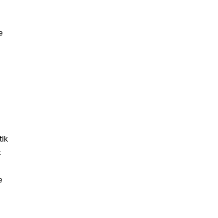
e
tik
k
e