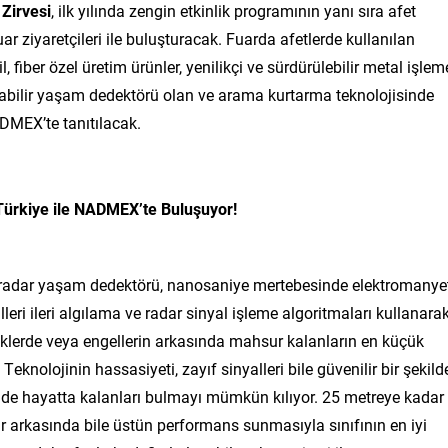
Zirvesi
, ilk yılında zengin etkinlik programının yanı sıra afet
ar ziyaretçileri ile buluşturacak. Fuarda afetlerde kullanılan
l, fiber özel üretim ürünler, yenilikçi ve sürdürülebilir metal işlem
nabilir yaşam dedektörü olan ve arama kurtarma teknolojisinde
DMEX’te tanıtılacak.
 Türkiye ile NADMEX’te Buluşuyor!
ir radar yaşam dedektörü, nanosaniye mertebesinde elektromanye
lleri ileri algılama ve radar sinyal işleme algoritmaları kullanara
klerde veya engellerin arkasında mahsur kalanların en küçük
. Teknolojinin hassasiyeti, zayıf sinyalleri bile güvenilir bir şekild
ilde hayatta kalanları bulmayı mümkün kılıyor. 25 metreye kadar
r arkasında bile üstün performans sunmasıyla sınıfının en iyi