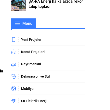
ŞA-RA Enerji halka arzda rekor
talep topladı
Menü
Yeni Projeler
Konut Projeleri
Gayrimenkul
da
Dekorasyon ve Stil
Mobilya
Su Elektrik Enerji