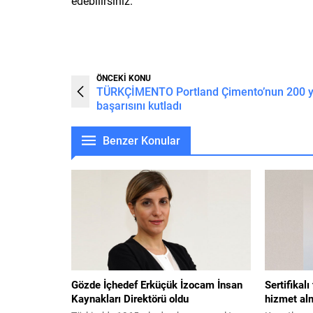
edebilirsiniz.
ÖNCEKİ KONU
TÜRKÇİMENTO Portland Çimento’nun 200 yı
başarısını kutladı
Benzer Konular
Gözde İçhedef Erküçük İzocam İnsan
Sertifikal
Kaynakları Direktörü oldu
hizmet alm