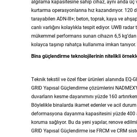
algılama kapasitesine sahip cihaz, aynı anda üç 
kurtarma operasyonlarına hız kazandırıyor. 120 der
tarayabilen ADN-III+; beton, toprak, kaya ve ahşa
canlı varlığını kolaylıkla tespit ediyor. UWB rada
mükemmel performans sunan cihazın 6,5 kg’dan ha
kolayca taşınıp rahatça kullanıma imkan tanıyor.
Bina güçlendirme teknolojilerinin nitelikli örne
Teknik tekstil ve özel fiber ürünleri alanında 
GRID Yapısal Güçlendirme çözümlerini NADMEX’te
duvarların kesme dayanımını yüzde 160 artırırke
Böylelikle binalarda ikamet edenler ve acil durum
deformasyona dayanma kapasitesini yüzde 400 art
koruma sağlıyor. Bu da yeni yapılar, renove edilmiş
GRID Yapısal Güçlendirme ise FRCM ve CRM sisteml