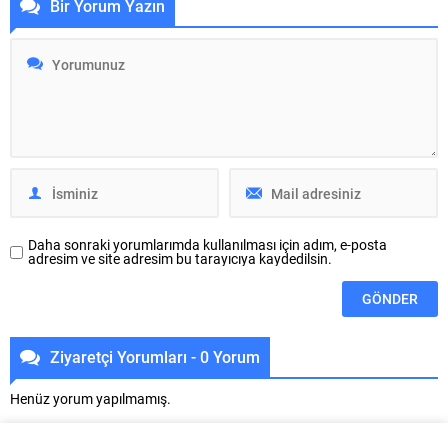
Bir Yorum Yazın
meydana gelen deprem, Hatay,
Metalurji Teknolojileri, Makina ve
Osmaniye, Gaziantep, Şanlıurfa,
Ürünleri İhtisas Fuar’ı ANKIROS
Diyarbakır, Malatya ve Adana
2024’te yerini aldı. Avrasya’nın en
başta olmak üzere çevre illerde
büyük metalurji buluşmalarından
yoğun şekilde hissedilmiştir.
biri olan etkinlikte, Çolakoğlu
Bölgede artçı depremler olmaya
Metalurji yenilikçi ürün ve
devam etmektedir. Hayatını
hizmetlerini tanıtarak sektörün
kaybeden vatandaşlarımıza
önde...
Allah’tan rahmet,...
Daha sonraki yorumlarımda kullanılması için adım, e-posta
adresim ve site adresim bu tarayıcıya kaydedilsin.
Ziyaretçi Yorumları - 0 Yorum
Henüz yorum yapılmamış.