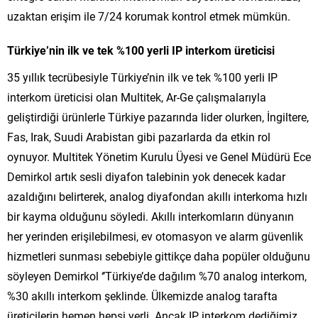
uzaktan erişim ile 7/24 korumak kontrol etmek mümkün.
Türkiye’nin ilk ve tek %100 yerli IP interkom üreticisi
35 yıllık tecrübesiyle Türkiye’nin ilk ve tek %100 yerli IP
interkom üreticisi olan Multitek, Ar-Ge çalışmalarıyla
geliştirdiği ürünlerle Türkiye pazarında lider olurken, İngiltere,
Fas, Irak, Suudi Arabistan gibi pazarlarda da etkin rol
oynuyor. Multitek Yönetim Kurulu Üyesi ve Genel Müdürü Ece
Demirkol artık sesli diyafon talebinin yok denecek kadar
azaldığını belirterek, analog diyafondan akıllı interkoma hızlı
bir kayma olduğunu söyledi. Akıllı interkomların dünyanın
her yerinden erişilebilmesi, ev otomasyon ve alarm güvenlik
hizmetleri sunması sebebiyle gittikçe daha popüler olduğunu
söyleyen Demirkol ‘’Türkiye’de dağılım %70 analog interkom,
%30 akıllı interkom şeklinde. Ülkemizde analog tarafta
üreticilerin hemen hepsi yerli. Ancak IP interkom dediğimiz