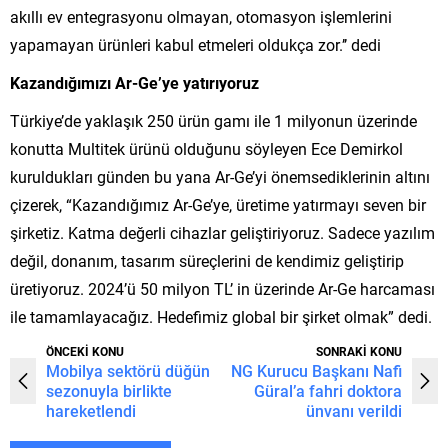
akıllı ev entegrasyonu olmayan, otomasyon işlemlerini
yapamayan ürünleri kabul etmeleri oldukça zor.’’ dedi
Kazandığımızı Ar-Ge’ye yatırıyoruz
Türkiye’de yaklaşık 250 ürün gamı ile 1 milyonun üzerinde
konutta Multitek ürünü olduğunu söyleyen Ece Demirkol
kuruldukları günden bu yana Ar-Ge’yi önemsediklerinin altını
çizerek, “Kazandığımız Ar-Ge’ye, üretime yatırmayı seven bir
şirketiz. Katma değerli cihazlar geliştiriyoruz. Sadece yazılım
değil, donanım, tasarım süreçlerini de kendimiz geliştirip
üretiyoruz. 2024’ü 50 milyon TL’ in üzerinde Ar-Ge harcaması
ile tamamlayacağız. Hedefimiz global bir şirket olmak” dedi.
ÖNCEKİ KONU
SONRAKİ KONU
Mobilya sektörü düğün
NG Kurucu Başkanı Nafi
sezonuyla birlikte
Güral’a fahri doktora
hareketlendi
ünvanı verildi