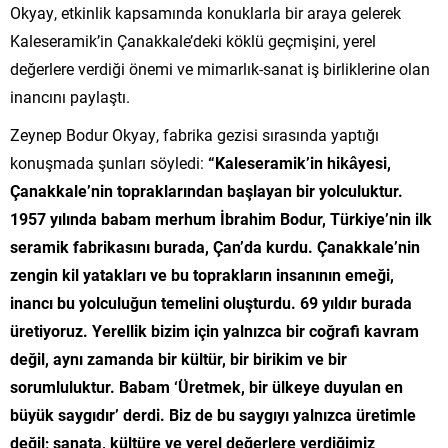
Okyay, etkinlik kapsamında konuklarla bir araya gelerek
Kaleseramik’in Çanakkale’deki köklü geçmişini, yerel
değerlere verdiği önemi ve mimarlık-sanat iş birliklerine olan
inancını paylaştı.
Zeynep Bodur Okyay, fabrika gezisi sırasında yaptığı
konuşmada şunları söyledi:
“Kaleseramik’in hikâyesi,
Çanakkale’nin topraklarından başlayan bir yolculuktur.
1957 yılında babam merhum İbrahim Bodur, Türkiye’nin ilk
seramik fabrikasını burada, Çan’da kurdu. Çanakkale’nin
zengin kil yatakları ve bu toprakların insanının emeği,
inancı bu yolculuğun temelini oluşturdu. 69 yıldır burada
üretiyoruz. Yerellik bizim için yalnızca bir coğrafi kavram
değil, aynı zamanda bir kültür, bir birikim ve bir
sorumluluktur. Babam ‘Üretmek, bir ülkeye duyulan en
büyük saygıdır’ derdi. Biz de bu saygıyı yalnızca üretimle
değil; sanata, kültüre ve yerel değerlere verdiğimiz