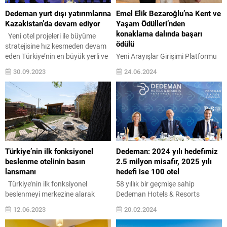
Dedeman yurt dışı yatırımlarına
Emel Elik Bezaroğlu’na Kent ve
Kazakistan’da devam ediyor
Yaşam Ödülleri’nden
konaklama dalında başarı
Yeni otel projeleri ile büyüme
ödülü
stratejisine hız kesmeden devam
eden Türkiye’nin en büyük yerli ve
Yeni Arayışlar Girişimi Platformu
milli otel zinciri Dedeman Hotels &
Derneği’nin bu yıl 15’incisi
30.09.2023
24.06.2024
Resorts International, yurt dışı
düzenlenen “Kent ve Yaşam
otel yatırımlarında da ivmesini
Ödülleri”nde Elite World Hotels &
hızlandırdı. Geçmiş yıllardaki yurt
Resorts Yönetim Kurulu Üyesi
dışı otel tecrübelerinin yanı sıra,
Emel Elik Bezaroğlu konaklama
Kazakistan’da konumlanan “Park
dalında başarı ödülünün sahibi
Dedeman Almaty” ile yurt
oldu. Doğru iş yapmış; iş dünyası
dışındaki aktif üçüncü otelini...
temsilcileri, sivil toplum liderleri,
yerel yönetimler, sanatçılar ve
Türkiye’nin ilk fonksiyonel
Dedeman: 2024 yılı hedefimiz
akademisyenlerin ödüllendirildiği
beslenme otelinin basın
2.5 milyon misafir, 2025 yılı
törende, Elite World Hotels...
lansmanı
hedefi ise 100 otel
Türkiye’nin ilk fonksiyonel
58 yıllık bir geçmişe sahip
beslenmeyi merkezine alarak
Dedeman Hotels & Resorts
faaliyetlerini sürdüren oteli Feride
International bu yıl başlayan
12.06.2023
20.02.2024
Fonksiyonel Yaşam’ın basın
atılım ve değişim süreçlerini bir
lansmanı gerçekleştirildi. Temiz
basın toplantısı ile açıkladı.