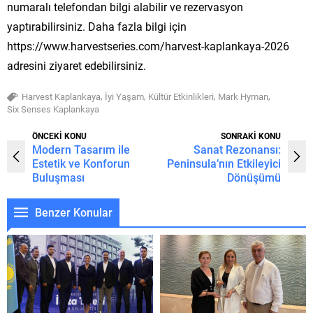
numaralı telefondan bilgi alabilir ve rezervasyon
yaptırabilirsiniz. Daha fazla bilgi için
https://www.harvestseries.com/harvest-kaplankaya-2026
adresini ziyaret edebilirsiniz.
,
,
,
,
Harvest Kaplankaya
İyi Yaşam
Kültür Etkinlikleri
Mark Hyman
Six Senses Kaplankaya
ÖNCEKİ KONU
SONRAKİ KONU
Modern Tasarım ile
Sanat Rezonansı:
Estetik ve Konforun
Peninsula’nın Etkileyici
Buluşması
Dönüşümü
Benzer Konular