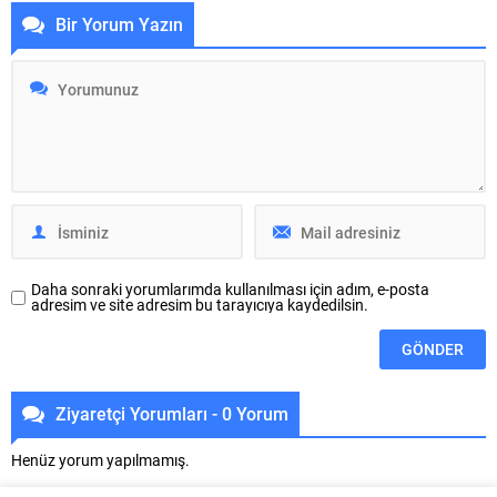
faaliyetleriyle küresel trendleri
konumunu güçlendirdi. Şirket,
Bir Yorum Yazın
yakından takip eden EKOS
2026 için dengeli, seçici ve nitelik
Electric, enerji sektöründe yeni
odaklı büyüme vizyonunu
akımların öncüsü oluyor. Yönetim
şekillendirdi. Türkiye gayrimenkul
Kurulu Başkanı Tarık Akbaş, enerji
ve inşaat sektörü, yüksek
altyapısını küresel ölçekte
enflasyon, artan maliyetler ve
değerlendirerek, “Avrupa’daki
sınırlı finansman...
40...
Daha sonraki yorumlarımda kullanılması için adım, e-posta
adresim ve site adresim bu tarayıcıya kaydedilsin.
Ziyaretçi Yorumları - 0 Yorum
Henüz yorum yapılmamış.