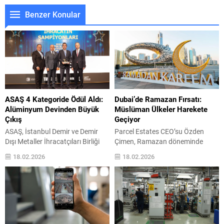
Benzer Konular
ASAŞ 4 Kategoride Ödül Aldı:
Dubai’de Ramazan Fırsatı:
Alüminyum Devinden Büyük
Müslüman Ülkeler Harekete
Çıkış
Geçiyor
ASAŞ, İstanbul Demir ve Demir
Parcel Estates CEO’su Özden
Dışı Metaller İhracatçıları Birliği
Çimen, Ramazan döneminde
(İDDMİB) tarafından düzenlenen
özellikle Müslüman ülkelerden
18.02.2026
18.02.2026
“İhracatın Metalik Yıldızları” Ödül
Dubai’ye yönelik gayrimenkul
Töreni’nde, 2025 yılı ihracat
talebinin güçlendiğini belirterek,
performansıyla dört farklı
geliştirici firmaların sunduğu
kategoride ödüle layık görüldü.
kampanyalar, yeni proje fırsatları
Türkiye’nin en büyük sanayi
ve finansman avantajlarının
kuruluşları arasında yer alan
satışları desteklediğini ifade etti.
ASAŞ, ihracattaki istikrarlı
Ramazan ayının yaklaşmasıyla