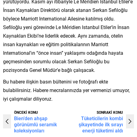
yürütüyordu. Kasım ayı itibariyle Le Méridien Istanbul Etiler’e
İnsan Kaynakları Direktörü olarak atanan Serkan Sefiloğlu
böylece Marriott International Ailesine katılmış oldu.
Sefiloğlu yeni görevinde Le Méridien Istanbul Etiler’in İnsan
Kaynakları Ekibi’ne liderlik edecek. Aynı zamanda, otelin
insan kaynakları ve eğitim politikalarının Marriott
International’ın “önce insan” yaklaşımı odağında hayata
geçmesinden sorumlu olacak Serkan Sefiloğlu bu
pozisyonda Genel Müdür’e bağlı çalışacak.
Bu habere ilişkin basın bültenini ve fotoğrafı ekte
bulabilirsiniz. Habere mecralarınızda yer vermenizi umuyor,
iyi çalışmalar diliyoruz.
ÖNCEKİ KONU
SONRAKİ KONU
Bien’den ahşap
Tüketicilerin kombi
görünümlü seramik
şikayetinde ilk sırayı
koleksiyonları
enerji tüketimi aldı