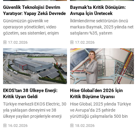
büyümesini bu yıl da sürdürerek
birlikte Dubai gayrimenkul
Güvenlik Teknolojisi Devrim
Baymak’ta Kritik Dönüşüm:
alüminyum sektöründeki güçlü
piyasasında hareketliliğin sürmesi
Yaratıyor: Yapay Zekâ Devrede
Avrupa İçin Üretecek
konumunu bir kez daha...
beklenirken, özellikle bölge
Günümüzün güvenlik ve
İklimlendirme sektörünün öncü
ülkelerinden gelen yatırım
operasyon yöneticileri, video
markası Baymak, 2025 yılında net
talebinde artış öngörülüyor.
gözetim, ses sistemleri, erişim
satışlarını %35, yatırım
Çimen, yılın...
kontrolü, interkomlar ve
harcamalarını ise %113 artırarak
17.02.2026
17.02.2026
analizlerin tek bir ekosistem içinde
güçlü bir büyüme performansı
birlikte çalıştığı entegre güvenlik
sergiledi. Operasyonel
çözümlerine yöneliyor. Çünkü
süreçlerinde karbon emisyonunu
artık silolu, birbirinden kopuk
azaltmaya yönelik somut adımlar
sistemler modern dünyanın hızla
atan şirket, sürdürülebilir
değişen ihtiyaçlarını karşılamakta
üretimde yeni bir dönemin
yetersiz kalıyor. İstanbul, Türkiye
kapılarını araladı. Sosyal
— Axis Communications, entegre
sorumluluk projeleri ve kazandığı
EKOS’tan 38 Ülkeye Enerji:
Hise Global’den 2026 İçin
güvenlik yaklaşımıyla kurumların
prestijli ödüllerle toplumsal
Kritik Uyarı Geldi
Kritik Büyüme Uyarısı
yalnızca güvenliğini artırmakla...
faydayı odağına alan Baymak,
Türkiye merkezli EKOS Electric, 30
Hise Global, 2025 yılında Türkiye
2026...
yıla yaklaşan deneyimi ve 38
ve Avrupa’da 25 şehirde
ülkeye yayılan projeleriyle enerji
yürüttüğü çalışmalarla 500 bin
altyapısında öncü rolünü
metrekareyi aşan inşaat alanı ve
16.02.2026
18.02.2026
sürdürüyor. Avrupa, Asya, Afrika
19 projeye verdiği teknik
ve Güney Amerika’daki
danışmanlık hizmetiyle sektördeki