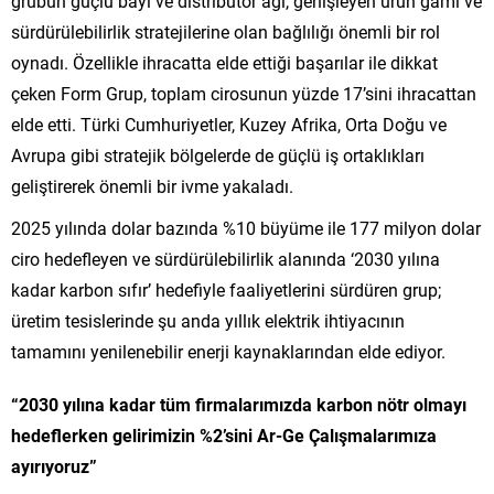
grubun güçlü bayi ve distribütör ağı, genişleyen ürün gamı ve
sürdürülebilirlik stratejilerine olan bağlılığı önemli bir rol
oynadı. Özellikle ihracatta elde ettiği başarılar ile dikkat
çeken Form Grup, toplam cirosunun yüzde 17’sini ihracattan
elde etti. Türki Cumhuriyetler, Kuzey Afrika, Orta Doğu ve
Avrupa gibi stratejik bölgelerde de güçlü iş ortaklıkları
geliştirerek önemli bir ivme yakaladı.
2025 yılında dolar bazında %10 büyüme ile 177 milyon dolar
ciro hedefleyen ve sürdürülebilirlik alanında ‘2030 yılına
kadar karbon sıfır’ hedefiyle faaliyetlerini sürdüren grup;
üretim tesislerinde şu anda yıllık elektrik ihtiyacının
tamamını yenilenebilir enerji kaynaklarından elde ediyor.
“2030 yılına kadar tüm firmalarımızda karbon nötr olmayı
hedeflerken gelirimizin %2’sini Ar-Ge Çalışmalarımıza
ayırıyoruz”