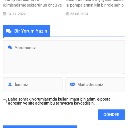
iklimlendirme sektörünün öncü ve
ısı pompalarının kilit bir role sahip
en güçlü markalarından
olduğunu belirten DemirDöküm
04.11.2022
22.08.2024
E.C.A, çevreye gösterdiği
CEO’su Alper Avdel, “Isı
hassasiyetle öne çıkan Confeo
pompaları, sadece enerji verimliliği
Premix yoğuşmalı kombisi ile
sağlamakla kalmayacak, aynı
Bir Yorum Yazın
kullanıcılara yüksek enerji
zamanda çevresel
tasarrufu ve konforu bir arada
sürdürülebilirliğini destekleyecek.
sunuyor. Çevre dostu çalışma
DemirDöküm olarak, yerel üretim
sistemi ile 35 yılı aşkın süredir
ve sürdürülebilir enerji
dünyanın geleceğini düşünen
politikalarını benimseyerek, ısı
ürünler tasarlayarak
pompalarının Türkiye’de
sürdürülebilirliğe katkı sağlayan
yaygınlaşmasına öncülük
E.C.A, ileri teknolojilerle...
etmekten mutluyuz. Enerji
tasarrufu yapmak,...
Daha sonraki yorumlarımda kullanılması için adım, e-posta
adresim ve site adresim bu tarayıcıya kaydedilsin.