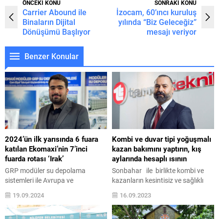
ÖNCEKİ KONU
SONRAKİ KONU
Carrier Abound ile
İzocam, 60’ıncı kuruluş
Binaların Dijital
yılında “Biz Geleceğiz”
Dönüşümü Başlıyor
mesajı veriyor
Benzer Konular
2024’ün ilk yarısında 6 fuara
Kombi ve duvar tipi yoğuşmalı
katılan Ekomaxi’nin 7’inci
kazan bakımını yaptırın, kış
fuarda rotası ‘Irak’
aylarında hesaplı ısının
GRP modüler su depolama
Sonbahar ile birlikte kombi ve
sistemleri ile Avrupa ve
kazanların kesintisiz ve sağlıklı
Ortadoğu’da lider konuma ulaşan
çalışması tekrar önemli
19.09.2024
16.09.2023
Ekomaxi, Türkiye’yi dünyanın
konulardan birisi haline geldi.
üretim üssü yapma hedefiyle
Termo Teknik Servis Yöneticisi Ali