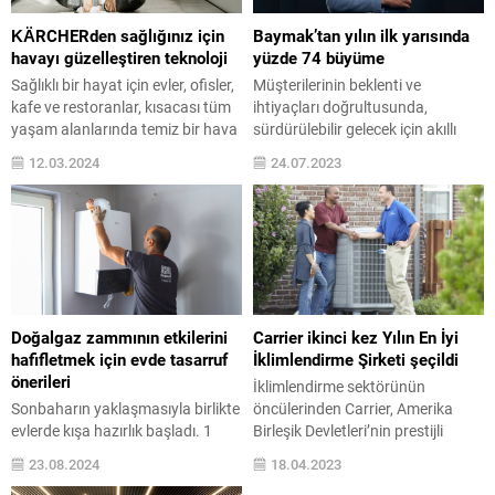
KÄRCHERden sağlığınız için
Baymak’tan yılın ilk yarısında
havayı güzelleştiren teknoloji
yüzde 74 büyüme
Sağlıklı bir hayat için evler, ofisler,
Müşterilerinin beklenti ve
kafe ve restoranlar, kısacası tüm
ihtiyaçları doğrultusunda,
yaşam alanlarında temiz bir hava
sürdürülebilir gelecek için akıllı
şart. Kapalı alanlarda rahat bir
iklimlendirme ürünleri ve
12.03.2024
24.07.2023
nefes almanızı sağlayacak çözüm
çözümleri sunarak Türkiye’de
ise Alman temizlik teknolojileri
iklimlendirme sektöründe enerji
devi Kärcher’de… Markanın AF 50
dönüşümüne öncülük eden
Hava Temizleme Makinesi;
Baymak, yılın ilk altı ayında
patojenleri, ince tozları, alerjenleri
cirosunu geçen yılın aynı
ve kokuları güvenilir bir şekilde
dönemine kıyasla yüzde 74
gideriyor, ortamın havasını
artırarak 2,2 milyar TL’ye taşıdı.
değiştiriyor....
Yılın ilk yarısında pazarın çok
Doğalgaz zammının etkilerini
Carrier ikinci kez Yılın En İyi
üzerinde büyüme elde ettiklerini
hafifletmek için evde tasarruf
İklimlendirme Şirketi şeçildi
ifade eden...
önerileri
İklimlendirme sektörünün
Sonbaharın yaklaşmasıyla birlikte
öncülerinden Carrier, Amerika
evlerde kışa hazırlık başladı. 1
Birleşik Devletleri’nin prestijli
Ağustos itibariyle yüzde
yayını U.S. News & World Report
23.08.2024
18.04.2023
38 zamlanan doğalgaz fiyatı
tarafından iki yıl üst üste en iyi